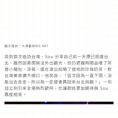
圖文提供：大鴻藝術BIG ART
談到首次造訪台灣，Sou 分享自己前一天便已抵達台
北，雖然因豪雨無法外出觀光，但仍把握時間品嚐了茶
香小籠包、涼筍，還在演出前喝了道地的珍珠奶茶，對
台灣美食讚不絕口。他笑說：「這次因為一直下雨，沒
能出去走走，所以我一定還會再回來台北挑戰！」一句
話立刻引來全場熱烈歡呼，也讓歌迷更加期待與 Sou
再度相見。