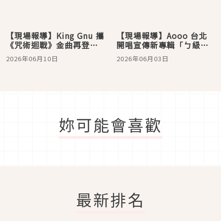
【現場報導】King Gnu 攜
【現場報導】Aooo 台北
《咒術迴戰》金曲再登小
開唱宣傳新專輯「ㄅ級
巨蛋！四面台藝術級燈光
分」，石野忘詞笑喊「快
2026年06月10日
2026年06月03日
設計驚艷台北
想起來！」
妳可能會喜歡
最新排名