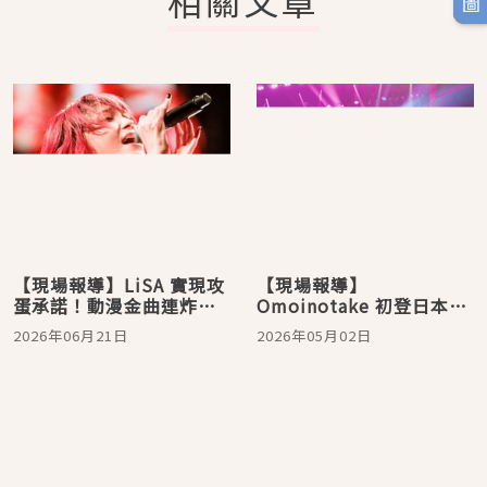
相關文章
【現場報導】LiSA 實現攻
【現場報導】
蛋承諾！動漫金曲連炸，
Omoinotake 初登日本武
嗨喊「ㄅ級分」相約大巨
道館，跨越幾億光年迎來
2026年06月21日
2026年05月02日
蛋見
滿場星光！最強盟友小笹
大輔驚喜登場