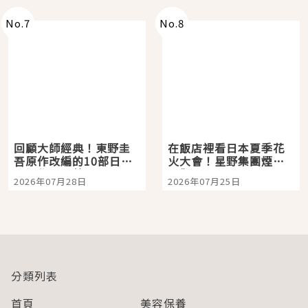
No.
7
No.
8
回顧大師經典！東野圭
在飯店裡看日本夏季花
吾原作改編的10部日本
火大會！星野集團煙火
影視作品推薦
景觀飯店6選，讓你不用
2026年07月28日
2026年07月25日
人擠人悠閒欣賞
分類列表
首頁
美容保養