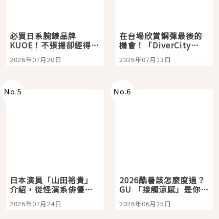
必買日系腕錶品牌
在台場欣賞鋼彈最後的
KUOE！不張揚卻經得起
機會！「DiverCity
時間洗鍊的經典之作五
Tokyo Plaza」搭船、
2026年07月20日
2026年07月13日
選
購物、美食及夜景，一
次全體驗
No.
5
No.
6
日本演員「山田裕貴」
2026酷暑該怎麼度過？
介紹，從怪演系俳優走
GU 「接觸涼感」是你的
向國民級日劇主角
夏日救星
2026年07月24日
2026年06月25日