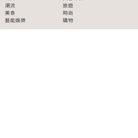
潮流
旅遊
美食
時尚
藝能娛樂
購物
關於Japaholic
關於我們
免責事項
寫手招募
Japaholic Girls招募
廣告、合作洽談
關鍵字列表
お問い合わせ
看看更多有關Japaholic！