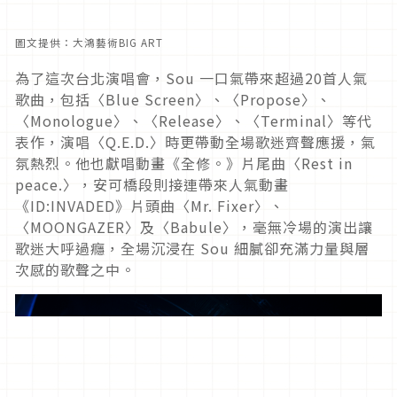
圖文提供：大鴻藝術BIG ART
為了這次台北演唱會，Sou 一口氣帶來超過20首人氣
歌曲，包括〈Blue Screen〉、〈Propose〉、
〈Monologue〉、〈Release〉、〈Terminal〉等代
表作，演唱〈Q.E.D.〉時更帶動全場歌迷齊聲應援，氣
氛熱烈。他也獻唱動畫《全修。》片尾曲〈Rest in
peace.〉，安可橋段則接連帶來人氣動畫
《ID:INVADED》片頭曲〈Mr. Fixer〉、
〈MOONGAZER〉及〈Babule〉，毫無冷場的演出讓
歌迷大呼過癮，全場沉浸在 Sou 細膩卻充滿力量與層
次感的歌聲之中。