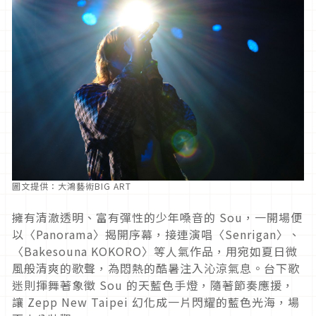
圖文提供：大鴻藝術BIG ART
擁有清澈透明、富有彈性的少年嗓音的 Sou，一開場便
以〈Panorama〉揭開序幕，接連演唱〈Senrigan〉、
〈Bakesouna KOKORO〉等人氣作品，用宛如夏日微
風般清爽的歌聲，為悶熱的酷暑注入沁涼氣息。台下歌
迷則揮舞著象徵 Sou 的天藍色手燈，隨著節奏應援，
讓 Zepp New Taipei 幻化成一片閃耀的藍色光海，場