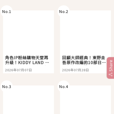
No.
1
No.
2
角色IP粉絲購物天堂再
回顧大師經典！東野圭
升級！KIDDY LAND 原
吾原作改編的10部日本
Share
宿店吉伊卡哇迎客，新
影視作品推薦
2026年07月07日
2026年07月28日
開幕 OMOKADO 店3分
即達
No.
3
No.
4