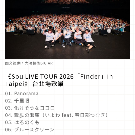
圖文提供：大鴻藝術BIG ART
《Sou LIVE TOUR 2026「Finder」in
Taipei》 台北場歌單
01. Panorama
02. 千里眼
03. 化けそうなココロ
04. 散歩の邪魔（いよわ feat. 春日部つむぎ）
05. はるのくも
06. ブルースクリーン