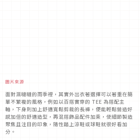
圖片來源
面對濕噠噠的雨季裡，其實外出衣著選擇可以著重在簡
單不繁複的風格，例如以百搭實穿的
TEE
為搭配主
軸，下身則加上舒適寬鬆剪裁的長褲，便能輕鬆營造好
感加倍的舒適造型，再混搭飾品配件加乘，使細節製造
聚焦且注目的印象，隨性踏上涼鞋或球鞋就很好看加
分。