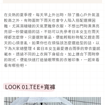
在炎熱的夏季裡，每天早上外出時，除了擔心戶外氣溫
較高之外，有時面對下雨天也會令人陷入搭配選擇困
難，尤其濕噠噠的天氣更難穿衣服，不想出門時漂漂亮
亮卻一秒變邋遢的話，不妨可以先參考日本女生在雨天
裡都怎麼穿，只要選對單品，便能輕鬆秒時髦又趕走雨
天的心煩意亂，如果你也在煩惱該怎麼選造型的話，以
下為大家總整理
4
套日本女生最愛適合雨季的穿衣靈感
範本，透過不同的上衣與下身組合，加上適合下雨時穿
的款式，便能快速打造搶眼聚焦的衣著印象，一起來看
看有哪些吧。
LOOK 01.TEE+
寬褲