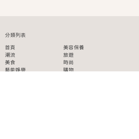
即達
分類列表
首頁
美容保養
潮流
旅遊
美食
時尚
藝能娛樂
購物
關於Japaholic
關於我們
免責事項
寫手招募
Japaholic Girls招募
廣告、合作洽談
關鍵字列表
お問い合わせ