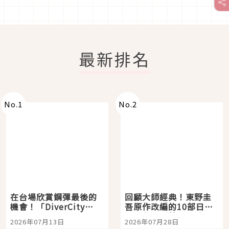
最新排名
No.
1
No.
2
在台場欣賞鋼彈最後的
回顧大師經典！東野圭
機會！「DiverCity
吾原作改編的10部日本
Tokyo Plaza」搭船、
影視作品推薦
2026年07月13日
2026年07月28日
購物、美食及夜景，一