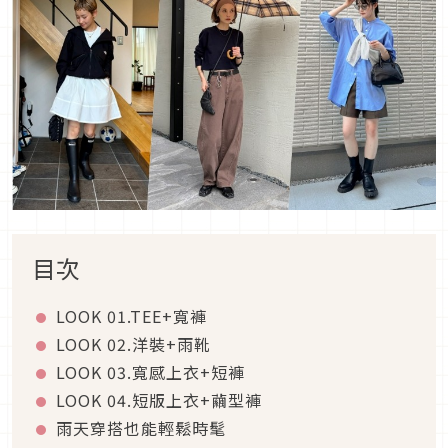
目次
LOOK 01.TEE+
寬褲
LOOK 02.
洋裝
+
雨靴
LOOK 03.
寬感上衣
+
短褲
LOOK 04.
短版上衣
+
繭型褲
雨天穿搭也能輕鬆時髦