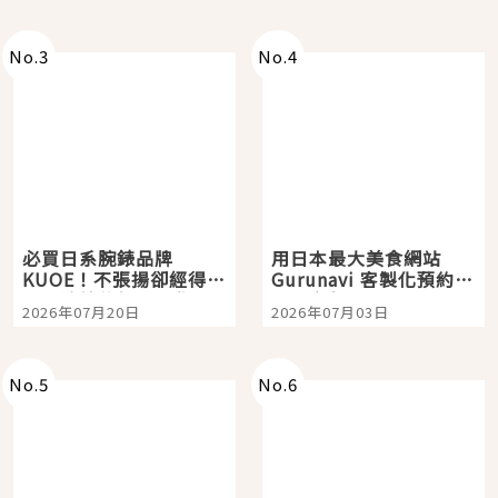
次全體驗
No.
3
No.
4
必買日系腕錶品牌
用日本最大美食網站
KUOE！不張揚卻經得起
Gurunavi 客製化預約九
時間洗鍊的經典之作五
大都市餐廳，打造專屬
2026年07月20日
2026年07月03日
選
美食體驗！
No.
5
No.
6