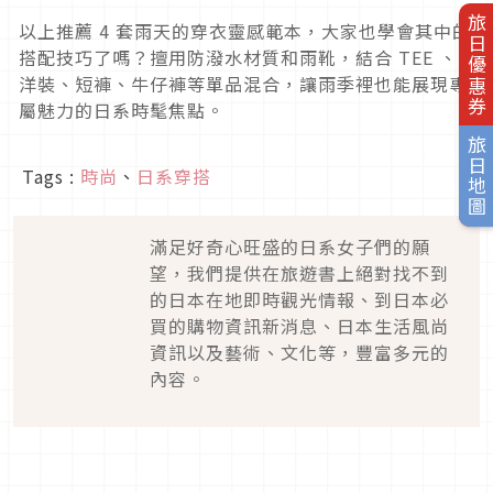
旅日優惠券
以上推薦
4
套雨天的穿衣靈感範本，大家也學會其中的
搭配技巧了嗎？擅用防潑水材質和雨靴，結合
TEE
、
洋裝、短褲、牛仔褲等單品混合，讓雨季裡也能展現專
屬魅力的日系時髦焦點。
旅日地圖
Tags :
時尚
、
日系穿搭
滿足好奇心旺盛的日系女子們的願
望，我們提供在旅遊書上絕對找不到
的日本在地即時觀光情報、到日本必
買的購物資訊新消息、日本生活風尚
資訊以及藝術、文化等，豐富多元的
內容。