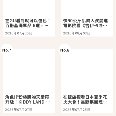
在GU看到就可以包色！
快90公斤肌肉大叔能進
百搭基礎單品 6選，閉
電影院看《吉伊卡哇》
眼全收也不心疼
嗎？日本重金屬樂團
2026年07月25日
2026年08月03日
「打首」會長與nagano
老師一同給出了答案
No.
7
No.
8
角色IP粉絲購物天堂再
在飯店裡看日本夏季花
升級！KIDDY LAND 原
火大會！星野集團煙火
宿店吉伊卡哇迎客，新
景觀飯店6選，讓你不用
2026年07月07日
2026年07月25日
開幕 OMOKADO 店3分
人擠人悠閒欣賞