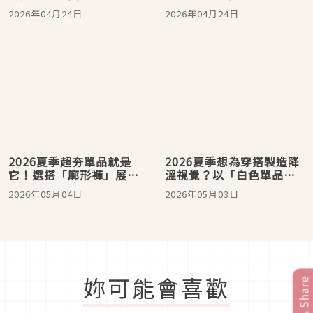
套搭配範本打造注目層次
2026年04月24日
2026年04月24日
2026夏季超夯單品就是
2026夏季想為穿搭製造降
它！選搭「廓形褲」展現
溫視覺？以「白色單品」
日系率性休閒氣息
營造舒適好感度
2026年05月04日
2026年05月03日
妳可能會喜歡
Share