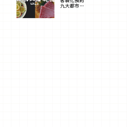
客製化預約
九大都市餐
廳，打造專
屬美食體
驗！