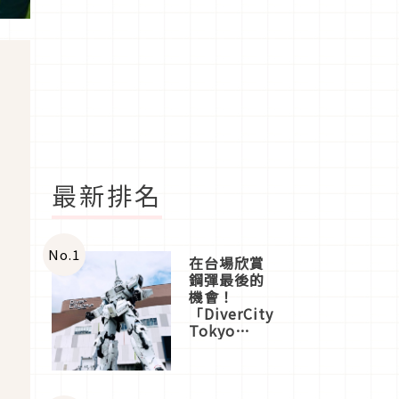
最新排名
No.
1
在台場欣賞
鋼彈最後的
機會！
「DiverCity
Tokyo
男
Plaza」搭
船、購物、
美食及夜
景，一次全