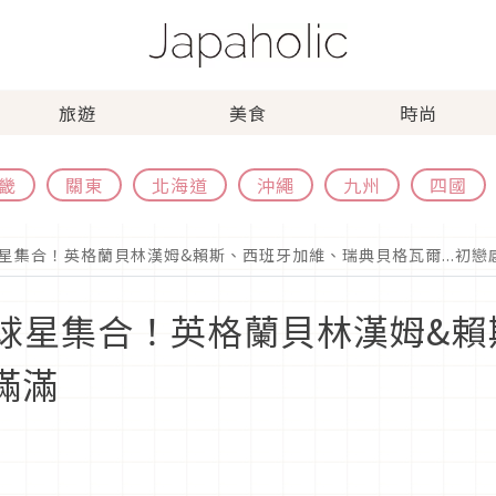
旅遊
美食
時尚
畿
關東
北海道
沖繩
九州
四國
球星集合！英格蘭貝林漢姆&賴斯、西班牙加維、瑞典貝格瓦爾...初戀
天菜球星集合！英格蘭貝林漢姆&
滿滿