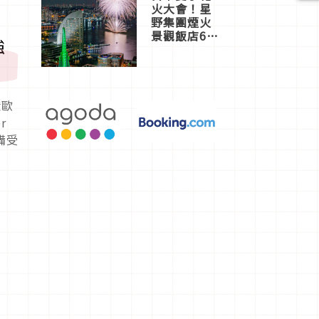
火大會！星
野集團煙火
景觀飯店6
強
選，讓你不
用人擠人悠
閒欣賞
億歐
r
備受