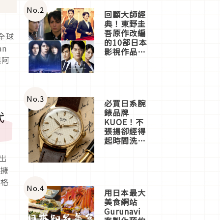
體驗
No.
2
回顧大師經
典！東野圭
吾原作改編
全球
的10部日本
n
影視作品推
與阿
薦
No.
3
必買日系腕
錶品牌
代
KUOE！不
張揚卻經得
起時間洗鍊
的經典之作
出
五選
他擁
英格
No.
4
用日本最大
美食網站
Gurunavi