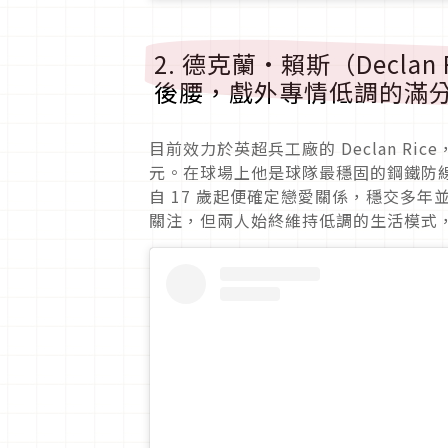
2. 德克蘭·賴斯（Decla
後腰，戲外專情低調的滿
目前效力於英超兵工廠的 Declan Ri
元。在球場上他是球隊最穩固的鋼鐵防線，而
自 17 歲起便確定戀愛關係，穩交多年並
關注，但兩人始終維持低調的生活模式