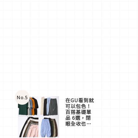
No.
5
在GU看到就
可以包色！
百搭基礎單
品 6選，閉
眼全收也不
心疼