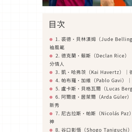
目次
1. 裘德·貝林漢姆（Jude Be
袖風範
2. 德克蘭·賴斯（Declan R
分情人
3. 凱·哈弗茨（Kai Haver
4. 帕布羅·加維（Pablo G
5. 盧卡斯·貝格瓦爾（Lucas 
6. 阿爾達·居萊爾（Arda G
新秀
7. 尼古拉斯·帕斯（Nicolá
神
8. 谷口彰悟（Shogo Tanig