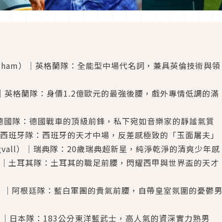
llingham）｜英格蘭隊：全能型中場代名詞，兼具英倫技術與領
ice）｜英格蘭隊：身價1.2億歐元的最強後腰，戲外專情低調的滿
tz）｜德國隊：德國戰車的頂級前鋒，私下宛如音樂家的靜謐氣質
avi）｜西班牙隊：西班牙的天才中場，反差感極致的「玉面屠夫」
Bergvall）｜瑞典隊：20歲瑞典超新星，純淨乾淨的清爽少年感
üler）｜土耳其隊：土耳其的職足前腰，閃耀西甲與世界盃的天才
s Paz）｜阿根廷隊：藍白軍團的貴氣前腰，自帶皇室氛圍的憂鬱
uchi）｜日本隊：183公分東洋藍武士，高人氣的資深實力熟男