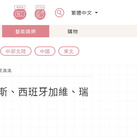
繁體中文
藝能娛樂
購物
中部北陸
中國
東北
感滿滿
賴斯、西班牙加維、瑞