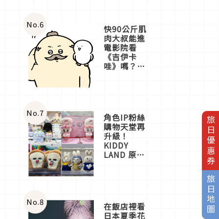
No.
6
快90公斤肌
肉大叔能進
電影院看
《吉伊卡
哇》嗎？日
本重金屬樂
團「打首」
會長與
nagano老師
一同給出了
No.
7
角色IP粉絲
旅日優惠券
答案
購物天堂再
升級！
KIDDY
LAND 原宿
店吉伊卡哇
迎客，新開
旅日地圖
幕
OMOKADO
店3分即達
No.
8
在飯店裡看
日本夏季花