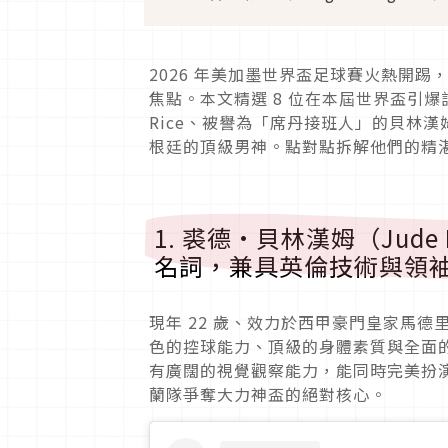
2026 年美加墨世界盃足球賽火熱開
焦點。本文精選 8 位在本屆世界盃引爆
Rice、被譽為「席丹接班人」的貝林
根廷的頂級男神。點對點拆解他們的精
1. 裘德·貝林漢姆（Jude
名詞，兼具英倫技術與領
現年 22 歲、效力於西甲豪門皇家馬
色的控球能力、頂級的身體素質與全面
有廣闊的視覺觀察能力，能同時完美扮
蘭隊爭奪大力神盃的絕對核心。