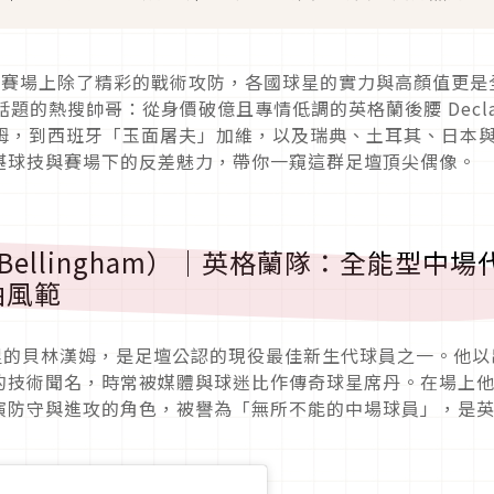
踢，賽場上除了精彩的戰術攻防，各國球星的實力與高顏值更是
話題的熱搜帥哥：從身價破億且專情低調的英格蘭後腰 Decla
漢姆，到西班牙「玉面屠夫」加維，以及瑞典、土耳其、日本
湛球技與賽場下的反差魅力，帶你一窺這群足壇頂尖偶像。
 Bellingham）｜英格蘭隊：全能型中場
袖風範
德里的貝林漢姆，是足壇公認的現役最佳新生代球員之一。他以
的技術聞名，時常被媒體與球迷比作傳奇球星席丹。在場上
演防守與進攻的角色，被譽為「無所不能的中場球員」，是