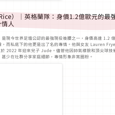
n Rice）｜英格蘭隊：身價1.2億歐元的最
分情人
ce，是現今世界足壇公認的最強現役後腰之一，身價高達 1.2 
私底下的他更是出了名的專情。他與女友 Lauren Frye
於 2022 年迎來兒子 Jude。儘管他因帥氣樣貌和頂尖球技
，甚少在社群分享家庭細節，專情形象非常圈粉。