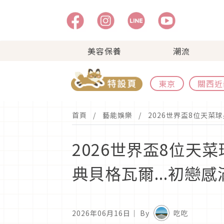
美容保養
潮流
東京
關西近
首頁
藝能娛樂
2026世界盃8位天菜
2026世界盃8位
典貝格瓦爾...初戀感
2026年06月16日
｜ By
吃吃