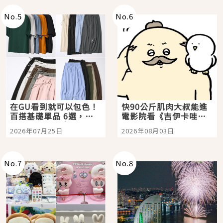
No.
5
No.
6
在GU看到就可以包色！
快90公斤肌肉大叔能進
百搭基礎單品 6選，閉
電影院看《吉伊卡哇》
眼全收也不心疼
嗎？日本重金屬樂團
2026年07月25日
2026年08月03日
「打首」會長與nagano
老師一同給出了答案
No.
7
No.
8