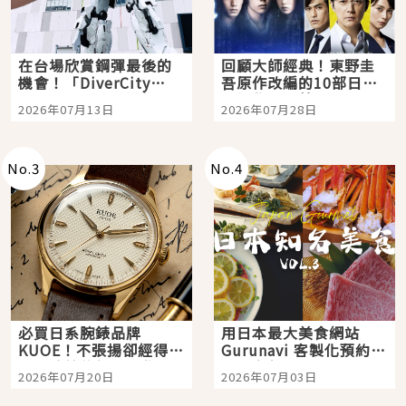
在台場欣賞鋼彈最後的
回顧大師經典！東野圭
機會！「DiverCity
吾原作改編的10部日本
Tokyo Plaza」搭船、
影視作品推薦
2026年07月13日
2026年07月28日
購物、美食及夜景，一
次全體驗
No.
3
No.
4
必買日系腕錶品牌
用日本最大美食網站
KUOE！不張揚卻經得起
Gurunavi 客製化預約九
時間洗鍊的經典之作五
大都市餐廳，打造專屬
2026年07月20日
2026年07月03日
選
美食體驗！