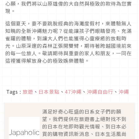
心願，我們將以山原雄偉的大自然與極致的款待為您實
現。
這個夏天，要不要跳脫經典的海灘度假村，來體驗無人
知曉的全新沖繩魅力呢？從能讓孩子們眼睛發亮、充滿
雀躍的體驗，到讓大人們也能獲得心靈療癒的放鬆時
光。山原深邃的森林正張開雙臂，期待著跨越國境前來
的每一位旅人。敬請期待與重要的家人和朋友，一同在
這裡獲得解放身心的極致娛樂體驗。
Tags :
旅遊
、
日本景點
、
47沖繩
、
沖繩自由行
、
沖繩
滿足好奇心旺盛的日系女子們的願
望，我們提供在旅遊書上絕對找不到
的日本在地即時觀光情報、到日本必
買的購物資訊新消息、日本生活風尚