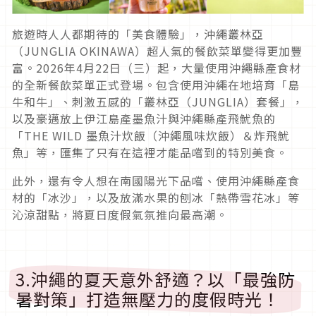
旅遊時人人都期待的「美食體驗」，沖繩叢林亞
（JUNGLIA OKINAWA）超人氣的餐飲菜單變得更加豐
富。2026年4月22日（三）起，大量使用沖繩縣產食材
的全新餐飲菜單正式登場。包含使用沖繩在地培育「島
牛和牛」、刺激五感的「叢林亞（JUNGLIA）套餐」，
以及豪邁放上伊江島產墨魚汁與沖繩縣產飛魷魚的
「THE WILD 墨魚汁炊飯（沖繩風味炊飯）＆炸飛魷
魚」等，匯集了只有在這裡才能品嚐到的特別美食。
此外，還有令人想在南國陽光下品嚐、使用沖繩縣產食
材的「冰沙」，以及放滿水果的刨冰「熱帶雪花冰」等
沁涼甜點，將夏日度假氣氛推向最高潮。
3.沖繩的夏天意外舒適？以「最強防
暑對策」打造無壓力的度假時光！