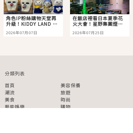
角色IP粉絲購物天堂再
在飯店裡看日本夏季花
升級！KIDDY LAND 原
火大會！星野集團煙火
宿店吉伊卡哇迎客，新
景觀飯店6選，讓你不用
2026年07月07日
2026年07月25日
開幕 OMOKADO 店3分
人擠人悠閒欣賞
即達
分類列表
首頁
美容保養
潮流
旅遊
美食
時尚
藝能娛樂
購物
關於Japaholic