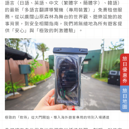
語言（日語、英語、中文（繁體字・簡體字）、韓語）
的最新「多語言翻譯導覽機（專用裝置）」免費租借服
務。從以廣闊山原森林為舞台的世界觀、遊樂設施的故
事背景，到安全相關指南，我們將無縫地為所有遊客提
供「安心」與「極致的刺激體驗」。
旅日優惠券
旅日地圖
極致的「款待」從大門開始。導入海外遊客專用的特別入場通道