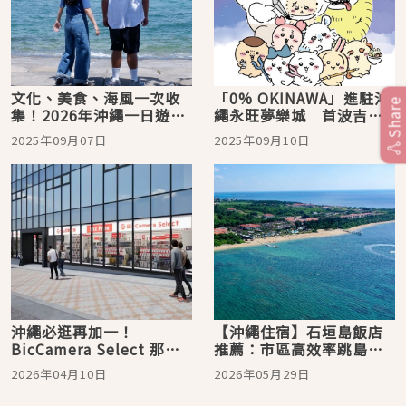
文化、美食、海風一次收
「0% OKINAWA」進駐沖
Share
集！2026年沖繩一日遊夏
繩永旺夢樂城 首波吉伊
季散策行程推薦
卡哇快閃店亮相
2025年09月07日
2025年09月10日
沖繩必逛再加一！
【沖繩住宿】石垣島飯店
BicCamera Select 那霸
推薦：市區高效率跳島基
國際通店將於 4 月 23 日
地 vs. 西海岸絕美海濱渡
2026年04月10日
2026年05月29日
（四）盛大開幕！
假村