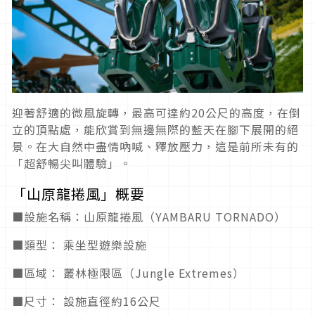
迎著舒適的微風旋轉，最高可達約20公尺的高度，在倒
立的頂點處，能欣賞到無邊無際的藍天在腳下展開的絕
景。在大自然中盡情吶喊、釋放壓力，這是前所未有的
「超舒暢尖叫體驗」。
「山原龍捲風」概要
■設施名稱：山原龍捲風（YAMBARU TORNADO）
■類型： 乘坐型遊樂設施
■區域： 叢林極限區（Jungle Extremes）
■尺寸： 設施直徑約16公尺