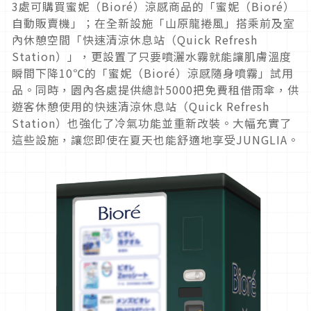
3處可購買蜜妮（Bioré）涼感商品的「蜜妮（Bioré）
自動販賣機」；在全新設施「山原龍捲風」搭乘前及室
內休憩空間「快速清涼休息站（Quick Refresh
Station）」，更設置了只要噴灑水霧就能讓肌膚溫度
瞬間下降10℃的「蜜妮（Bioré）涼感隨身噴霧」試用
品。同時，園內各處提供總計5000把免費租借雨傘，供
遊客休憩使用的快速清涼休息站（Quick Refresh
Station）也強化了冷氣功能並重新改裝。大幅充實了
這些設施，讓您即使在夏天也能舒適地享受JUNGLIA。