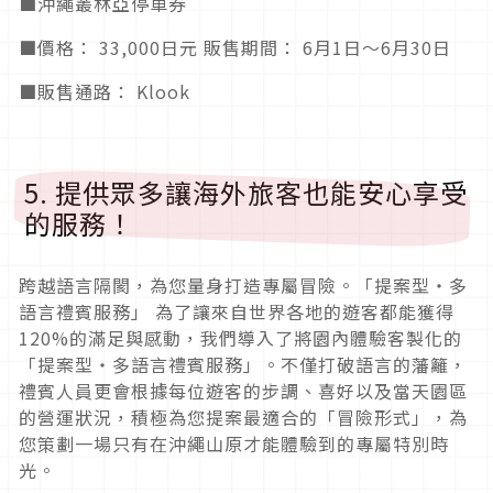
■沖繩叢林亞停車券
■價格： 33,000日元 販售期間： 6月1日～6月30日
■販售通路： Klook
5. 提供眾多讓海外旅客也能安心享受
的服務！
跨越語言隔閡，為您量身打造專屬冒險。「提案型・多
語言禮賓服務」 為了讓來自世界各地的遊客都能獲得
120%的滿足與感動，我們導入了將園內體驗客製化的
「提案型・多語言禮賓服務」。不僅打破語言的藩籬，
禮賓人員更會根據每位遊客的步調、喜好以及當天園區
的營運狀況，積極為您提案最適合的「冒險形式」，為
您策劃一場只有在沖繩山原才能體驗到的專屬特別時
光。