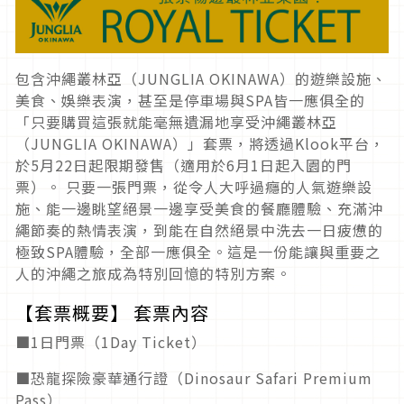
包含沖繩叢林亞（JUNGLIA OKINAWA）的遊樂設施、
美食、娛樂表演，甚至是停車場與SPA皆一應俱全的
「只要購買這張就能毫無遺漏地享受沖繩叢林亞
（JUNGLIA OKINAWA）」套票，將透過Klook平台，
於5月22日起限期發售（適用於6月1日起入園的門
票）。 只要一張門票，從令人大呼過癮的人氣遊樂設
施、能一邊眺望絕景一邊享受美食的餐廳體驗、充滿沖
繩節奏的熱情表演，到能在自然絕景中洗去一日疲憊的
極致SPA體驗，全部一應俱全。這是一份能讓與重要之
人的沖繩之旅成為特別回憶的特別方案。
【套票概要】 套票內容
■1日門票（1Day Ticket）
■恐龍探險豪華通行證（Dinosaur Safari Premium
Pass）