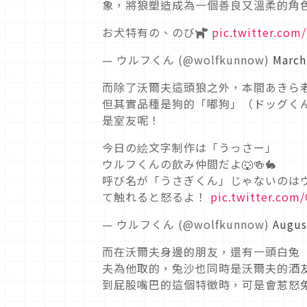
象，將狼塑造成為一個善良又溫柔的角
お犬特有の、のび🐕
pic.twitter.com
— ウルフくん (@wolfkunnow)
March
而除了沃爾夫這頭狼之外，本間あきら
但其實品種是狗的「嘟狗」（ドッグく
是室友呢！
今日の絵文字制作は「うっさー」
ウルフくんの飲み仲間だよ🐺🍻🐇
呼び名が「うさぎくん」じゃないのは
て触れると怒るよ！
pic.twitter.com
— ウルフくん (@wolfkunnow)
Augus
而在沃爾夫身邊的朋友，還有一頭白兔
夫為他取的，兔沙也同時是沃爾夫的酒
到屁股嘴巴的這個特徵時，可是會惹怒