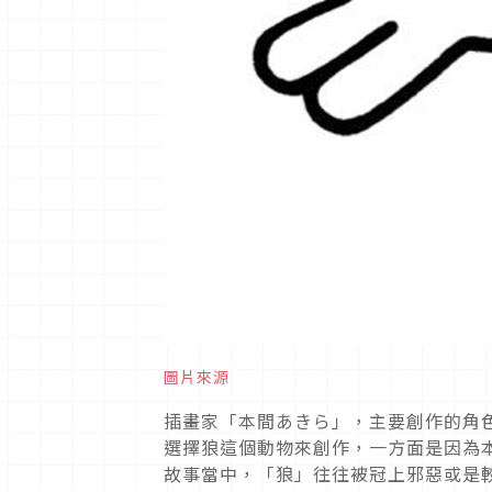
圖片來源
插畫家「本間あきら」，主要創作的角
選擇狼這個動物來創作，一方面是因為
故事當中，「狼」往往被冠上邪惡或是