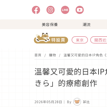
美容保養
潮流
東京
關西近
首頁
購物
溫馨又可愛的日本IP角色
溫馨又可愛的日本I
きら」的療癒創作
2026年05月28日
｜ By
菲比