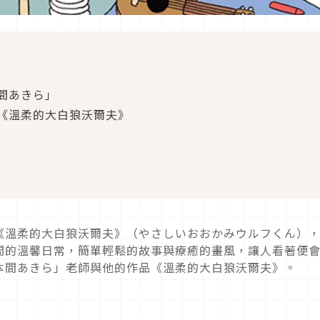
間あきら」
《溫柔的大白狼沃爾夫》
《溫柔的大白狼沃爾夫》（やさしいおおかみウルフくん）
間的溫馨日常，簡單輕鬆的故事與療癒的畫風，讓人看著便
本間あきら」老師與他的作品《溫柔的大白狼沃爾夫》。