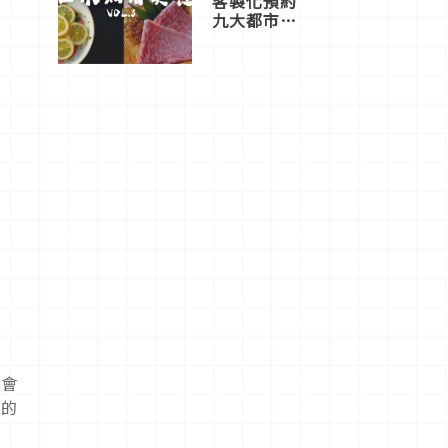
客製化預約
九大都市餐
廳，打造專
屬美食體
驗！
以會
數的
印