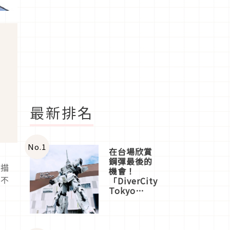
最新排名
No.
1
在台場欣賞
鋼彈最後的
，描
機會！
會不
「DiverCity
Tokyo
Plaza」搭
船、購物、
美食及夜
景，一次全