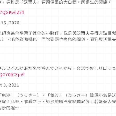
色，這也是「沃爾夫」這頭溫柔的大白狼，所誕生的契機。
/7QGKwIZrfl
 16, 2026
老師也為他增添了其他的小夥伴，像是與沃爾夫長得有點相
ん），毛色為咖啡色，而說到兩位角色的關係，嘟狗與沃爾
ウルフくんがあだ名で呼んでいるから！会話でおしり口に
/QCY0fCSpVf
t 3, 2021
「兔沙」（うっさー），「兔沙」（うっさー）這個小名是
友呢！此外，乍看之下，兔沙的嘴巴有點像屁股，若當旁人
兔沙的喔～