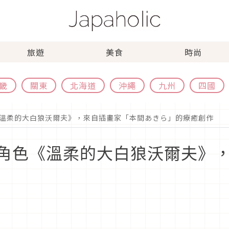
旅遊
美食
時尚
畿
關東
北海道
沖繩
九州
四國
《溫柔的大白狼沃爾夫》，來自插畫家「本間あきら」的療癒創作
P角色《溫柔的大白狼沃爾夫》