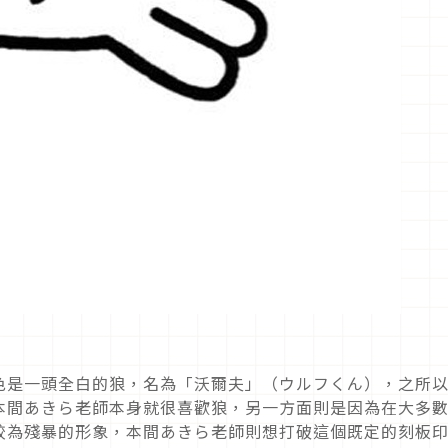
色是一頭全白的狼，名為「沃爾夫」（ウルフくん），之所
本間あきら老師本身就很喜歡狼，另一方面則是因為在大多
較為殘暴的形象，本間あきら老師則想打破這個既定的刻板