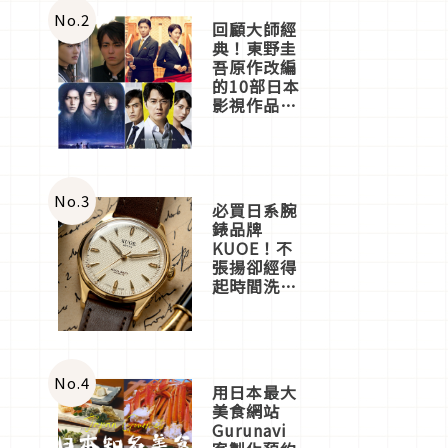
體驗
No.
2
回顧大師經
典！東野圭
吾原作改編
的10部日本
影視作品推
薦
No.
3
必買日系腕
錶品牌
KUOE！不
張揚卻經得
起時間洗鍊
的經典之作
五選
No.
4
用日本最大
美食網站
Gurunavi