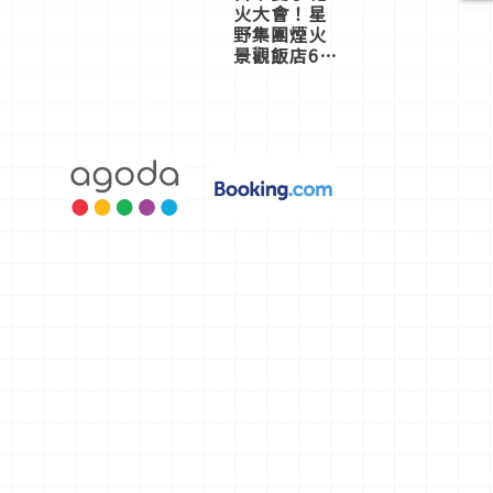
火大會！星
野集團煙火
景觀飯店6
選，讓你不
用人擠人悠
閒欣賞