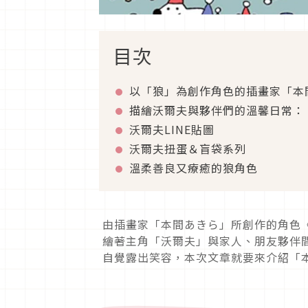
目次
以「狼」為創作角色的插畫家「本
描繪沃爾夫與夥伴們的溫馨日常：
沃爾夫LINE貼圖
沃爾夫扭蛋＆盲袋系列
溫柔善良又療癒的狼角色
由插畫家「本間あきら」所創作的角色
繪著主角「沃爾夫」與家人、朋友夥伴
自覺露出笑容，本次文章就要來介紹「