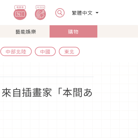
繁體中文
藝能娛樂
購物
中部北陸
中國
東北
，來自插畫家「本間あ