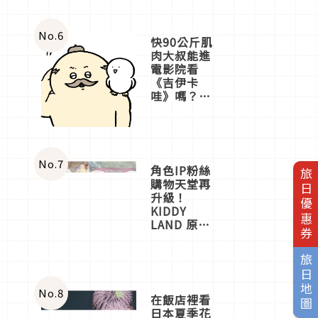
No.
6
快90公斤肌
肉大叔能進
電影院看
《吉伊卡
哇》嗎？日
本重金屬樂
團「打首」
會長與
nagano老師
一同給出了
No.
7
角色IP粉絲
旅日優惠券
答案
購物天堂再
升級！
KIDDY
LAND 原宿
店吉伊卡哇
迎客，新開
旅日地圖
幕
OMOKADO
店3分即達
No.
8
在飯店裡看
日本夏季花