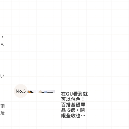
似，
夫可
つい
No.
5
在GU看到就
可以包色！
百搭基礎單
沃爾
品 6選，閉
提及
眼全收也不
心疼