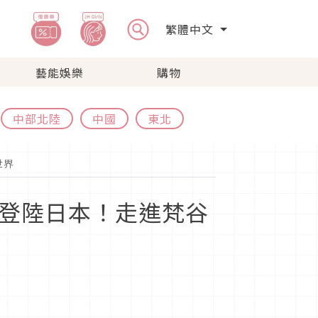
繁體中文
藝能娛樂
購物
中部北陸
中國
東北
世界
S》登陸日本！走進梵谷