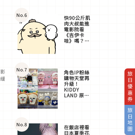
No.
6
快90公斤肌
肉大叔能進
電影院看
《吉伊卡
哇》嗎？日
本重金屬樂
團「打首」
會長與
nagano老師
一同給出了
No.
7
投影
角色IP粉絲
旅日優惠券
答案
購物天堂再
緩緩
升級！
KIDDY
LAND 原宿
店吉伊卡哇
迎客，新開
旅日地圖
幕
OMOKADO
店3分即達
No.
8
在飯店裡看
日本夏季花