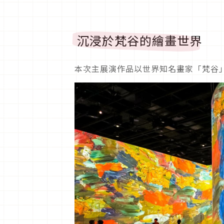
沉浸於梵谷的繪畫世界
本次主展演作品以世界知名畫家「梵谷