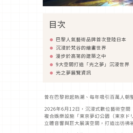
目次
巴黎人氣藝術品牌首次登陸日本
沉浸於梵谷的繪畫世界
漫步於高第的建築之中
9大空間打造「光之夢」沉浸世界
光之夢展覽資訊
曾在巴黎掀起熱潮、每年吸引百萬人朝
2026年6月12日，沉浸式數位藝術空間「
複合娛樂設施「東京夢幻公園（東京ド
立體音響與巨大展演空間，打造出彷彿