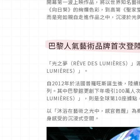
開幕第一波上映作品，將以世界知名藝
《向日葵》的絢爛色彩，到高第《聖家
而是宛如親自走進作品之中，沉浸於光
巴黎人氣藝術品牌首次登
「光之夢（RÊVE DES LUMIÈRES
LUMIÈRES）」。
自2012年於法國普羅旺斯誕生後，陸
列。其中巴黎館更創下年吸引100萬人次
LUMIÈRES）」，則是全球第10座
以「沐浴在藝術之光中，感官甦醒」為
身感受的沉浸式空間。