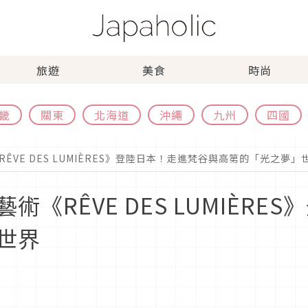
旅遊
美食
時尚
畿
關東
北海道
沖繩
九州
四國
VE DES LUMIÈRES》登陸日本！走進梵谷與高第的「光之夢」
《RÊVE DES LUMIÈRE
世界