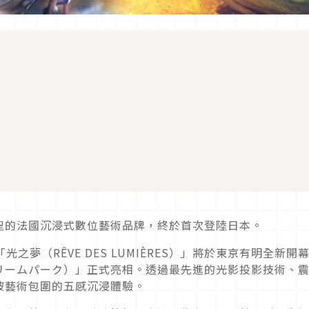
聖的法國沉浸式數位藝術品牌，終於首次登陸日本。
光之夢（RÊVE DES LUMIÈRES）」將於東京有明全新開
リームパーク）」正式亮相。透過最先進的光影投影技術、
被藝術包圍的五感沉浸體驗。