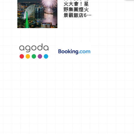
火大會！星
野集團煙火
景觀飯店6
選，讓你不
用人擠人悠
閒欣賞