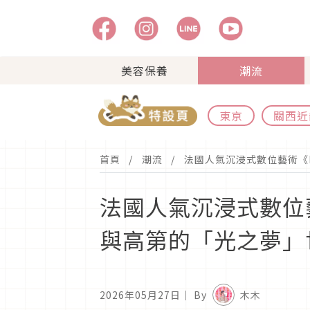
美容保養
潮流
東京
關西近
首頁
潮流
法國人氣沉浸式數位藝術《RÊ
法國人氣沉浸式數位藝術
與高第的「光之夢」
2026年05月27日
｜ By
木木