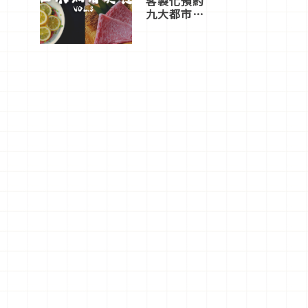
客製化預約
九大都市餐
廳，打造專
屬美食體
驗！