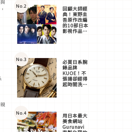
》與
體驗
No.
2
回顧大師經
」，
典！東野圭
吾原作改編
的10部日本
影視作品推
薦
No.
3
必買日系腕
錶品牌
KUOE！不
系
張揚卻經得
起時間洗鍊
的經典之作
五選
能親
No.
4
用日本最大
美食網站
Gurunavi