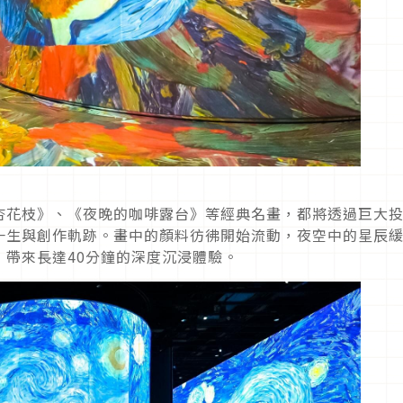
杏花枝》、《夜晚的咖啡露台》等經典名畫，都將透過巨大
一生與創作軌跡。畫中的顏料彷彿開始流動，夜空中的星辰
帶來長達40分鐘的深度沉浸體驗。