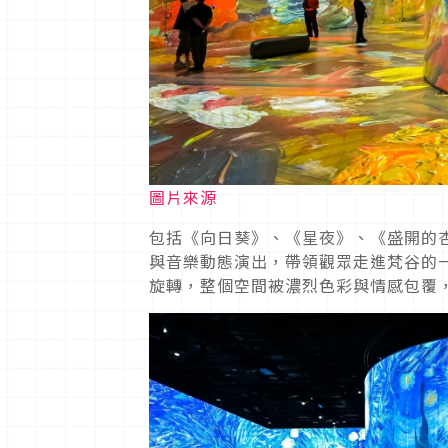
圖片來源
包括《向日葵》、《星夜》、《盛開的
與音樂動態演出，帶領觀眾走進梵谷的
旋轉，整個空間被濃烈色彩與情感包覆，