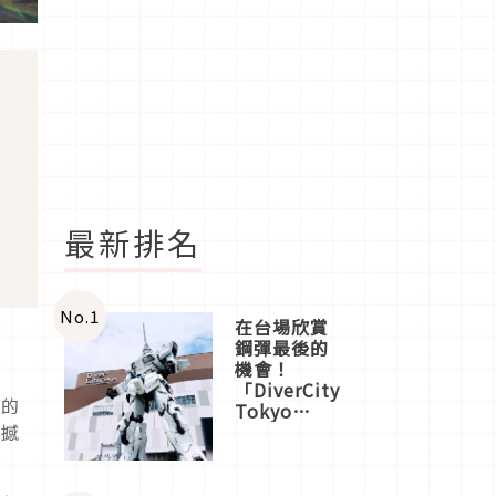
最新排名
No.
1
在台場欣賞
鋼彈最後的
機會！
「DiverCity
幕的
Tokyo
Plaza」搭
震撼
船、購物、
美食及夜
景，一次全