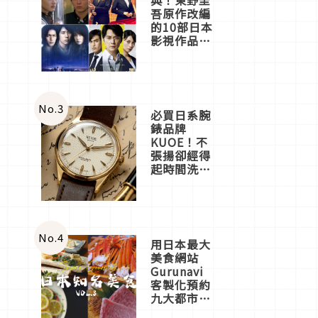
吾原作改編
的10部日本
影視作品推
薦
No.
3
必買日系腕
錶品牌
KUOE！不
張揚卻經得
起時間洗鍊
的經典之作
五選
No.
4
用日本最大
美食網站
Gurunavi
客製化預約
九大都市餐
廳，打造專