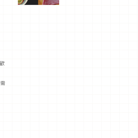
屬美食體
驗！
受歡
此需