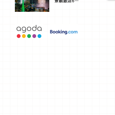
景觀飯店6
選，讓你不
用人擠人悠
閒欣賞