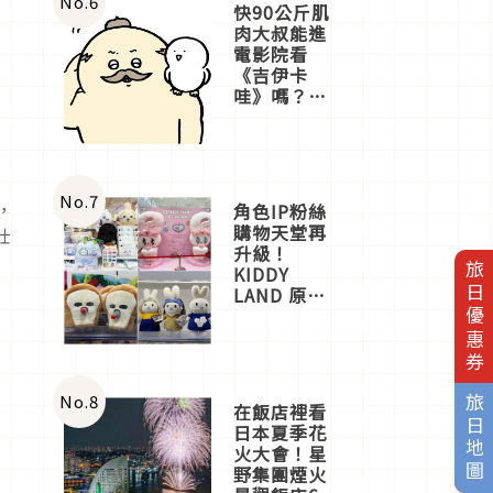
No.
6
快90公斤肌
肉大叔能進
電影院看
《吉伊卡
哇》嗎？日
本重金屬樂
團「打首」
會長與
nagano老師
一同給出了
No.
7
，
角色IP粉絲
答案
購物天堂再
壯
升級！
旅日優惠券
KIDDY
LAND 原宿
御
店吉伊卡哇
迎客，新開
幕
OMOKADO
店3分即達
No.
8
旅日地圖
在飯店裡看
日本夏季花
火大會！星
野集團煙火