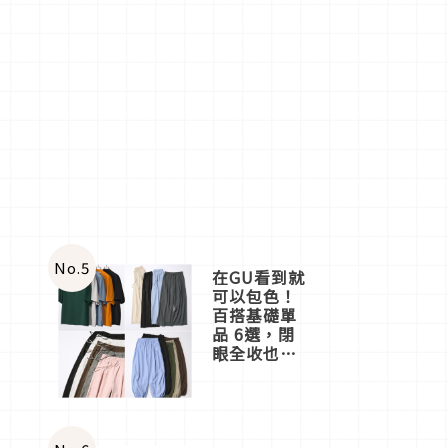
No.
5
在GU看到就
可以包色！
百搭基礎單
品 6選，閉
眼全收也不
心疼