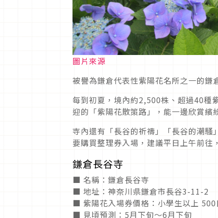
圖片來源
被譽為鎌倉代表性紫陽花名所之一的鎌
每到初夏，境內約2,500株、超過4
迎的「紫陽花散策路」，能一邊欣賞繽
寺內還有「長谷的祈禱」「長谷的潮騷
要購買整理券入場，建議平日上午前往
鎌倉長谷寺
■ 名稱：鎌倉長谷寺
■ 地址：神奈川県鎌倉市長谷3-11-2
■ 紫陽花入場券價格：小學生以上 50
■ 見頃預測：5月下旬〜6月下旬