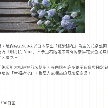
，境內約2,500株以日本原生「姬紫陽花」為主的花朵盛開
為「明月院 Blue」。參道石階兩旁滿開的紫陽花景色尤其
拍照景點。
間總吸引大批遊客前來朝聖。寺內還有許多兔子造景與限定
療癒的「幸福鈴守」，也是人氣極高的限定紀念品。
300日圓