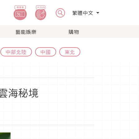
繁體中文
藝能娛樂
購物
中部北陸
中國
東北
雲海秘境