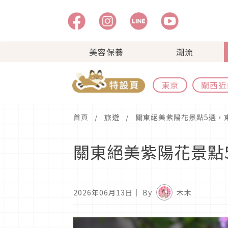
美容保養
潮流
東京
關西近
首頁
旅遊
關東絕美紫陽花景點5選，
關東絕美紫陽花景點
2026年06月13日
｜ By
木木