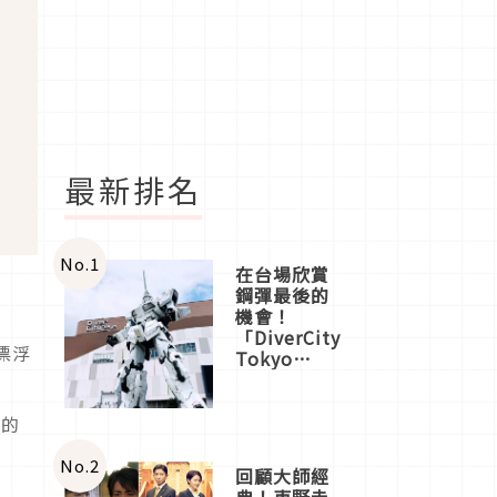
最新排名
No.
1
在台場欣賞
鋼彈最後的
機會！
「DiverCity
漂浮
Tokyo
Plaza」搭
船、購物、
美食及夜
到的
景，一次全
體驗
No.
2
回顧大師經
典！東野圭