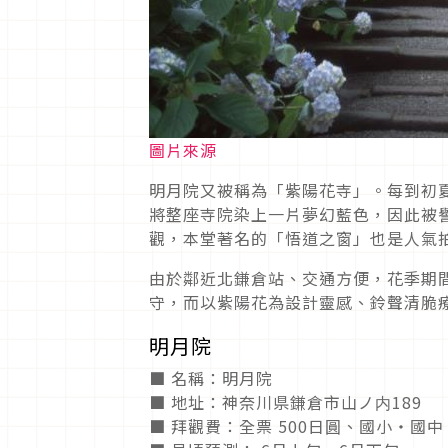
圖片來源
明月院又被稱為「紫陽花寺」。每到初夏
將整座寺院染上一片夢幻藍色，因此被譽
觀，本堂著名的「悟道之窗」也是人氣
由於鄰近北鎌倉站、交通方便，花季期
守，而以紫陽花為設計靈感、鈴聲清脆
明月院
■ 名稱：明月院
■ 地址：神奈川県鎌倉市山ノ内189
■ 拜觀費：全票 500日圓、國小・國中 