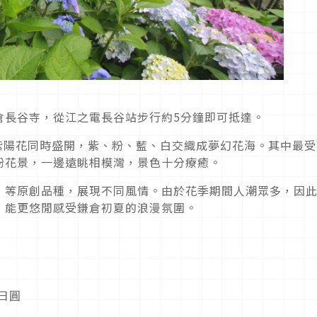
倉長谷寺，從江之電長谷站步行約5分鐘即可抵達。
0種紫陽花同時盛開，紫、粉、藍、白交織成夢幻花海。其中最
紛花景，一邊遠眺相模灣，景色十分療癒。
」等原創品種，展現不同風情。由於花季期間人潮眾多，因
，能更悠閒感受鎌倉初夏的浪漫氛圍。
0日圓