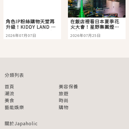
角色IP粉絲購物天堂再
在飯店裡看日本夏季花
升級！KIDDY LAND 原
火大會！星野集團煙火
宿店吉伊卡哇迎客，新
景觀飯店6選，讓你不用
2026年07月07日
2026年07月25日
開幕 OMOKADO 店3分
人擠人悠閒欣賞
即達
分類列表
首頁
美容保養
潮流
旅遊
美食
時尚
藝能娛樂
購物
關於Japaholic