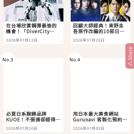
在台場欣賞鋼彈最後的
回顧大師經典！東野圭
機會！「DiverCity
吾原作改編的10部日本
Tokyo Plaza」搭船、
影視作品推薦
2026年07月13日
2026年07月28日
購物、美食及夜景，一
次全體驗
Share
No.
3
No.
4
必買日系腕錶品牌
用日本最大美食網站
KUOE！不張揚卻經得起
Gurunavi 客製化預約九
時間洗鍊的經典之作五
大都市餐廳，打造專屬
2026年07月20日
2026年07月03日
選
美食體驗！