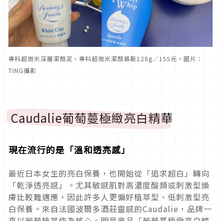
專科超微米深層潔顏泥、專科超微米潔顏慕斯120g／155元。圖片：
TING攝影
Caudalie葡萄蔓極緻亮白精華
現在流行的是「溫和透亮感」
最近日本女生的亮白保養，也開始從「追求超白」轉向
「乾淨透亮感」。尤其敏感肌對高濃度酸類或刺激型煥
膚比較難適應，因此許多人更偏好植萃型、低刺激型亮
白保養。來自法國波爾多酒莊靈感的Caudalie，品牌一
直以葡萄植萃作為核心。明星商品「葡萄蔓極緻亮白精