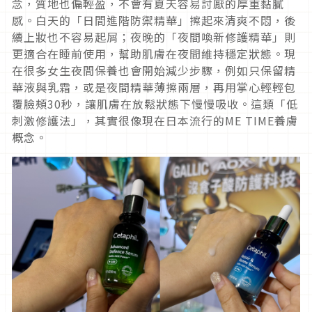
念，質地也偏輕盈，不會有夏天容易討厭的厚重黏膩
感。白天的「日間進階防禦精華」擦起來清爽不悶，後
續上妝也不容易起屑；夜晚的「夜間喚新修護精華」則
更適合在睡前使用，幫助肌膚在夜間維持穩定狀態。現
在很多女生夜間保養也會開始減少步驟，例如只保留精
華液與乳霜，或是夜間精華薄擦兩層，再用掌心輕輕包
覆臉頰30秒，讓肌膚在放鬆狀態下慢慢吸收。這類「低
刺激修護法」，其實很像現在日本流行的ME TIME養膚
概念。