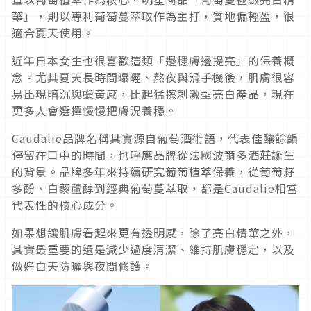
華」，則以專利葡萄蔓萃取作為主打，質地偏輕盈，很
適合夏天使用。
近年日本女生也很喜歡這類「邊穩膚邊提亮」的保養概
念。尤其夏天長時間曝曬、熬夜與滑手機後，肌膚很容
易出現暗沉與蠟黃感，比起猛擦刺激型亮白產品，現在
更多人會選擇慢慢把膚況養穩。
Caudalie品牌名稱其實源自葡萄酒術語，代表佳釀餘韻
停留在口中的時間，也呼應品牌從法國波爾多酒莊誕生
的背景。品牌多年來持續研究葡萄植萃保養，從葡萄籽
多酚、白藜蘆醇到經典葡萄蔓萃取，都是Caudalie相當
代表性的核心成分。
如果想讓肌膚看起來更有透明感，除了亮白精華之外，
其實最重要的還是減少過度清潔、維持肌膚穩定，以及
做好白天防曬與夜間修護。