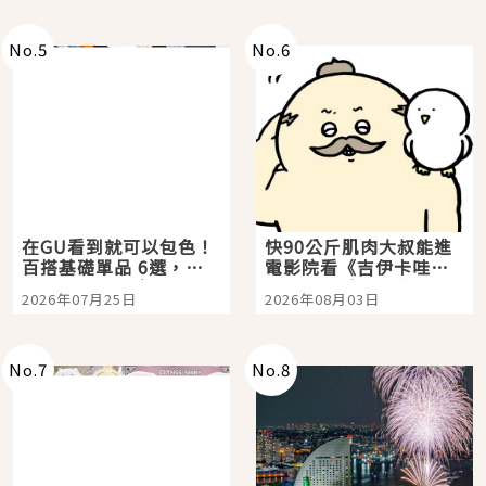
No.
5
No.
6
在GU看到就可以包色！
快90公斤肌肉大叔能進
百搭基礎單品 6選，閉
電影院看《吉伊卡哇》
眼全收也不心疼
嗎？日本重金屬樂團
2026年07月25日
2026年08月03日
「打首」會長與nagano
老師一同給出了答案
No.
7
No.
8