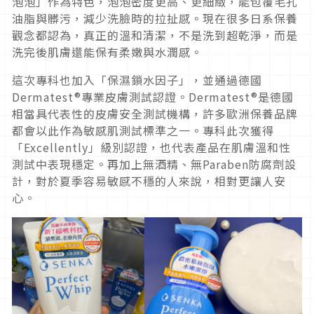
泡泡」作為特色，泡泡密度更高、更細緻，能包覆毛孔
油脂與髒污，減少洗臉時的拉扯感。現在很多日系保養
觀念都認為，真正的溫和清潔，不是洗到超乾淨，而是
洗完後肌膚還能保有柔嫩與水潤感。
這次專科也加入「保濕鎖水因子」，並通過德國
Dermatest®專業皮膚測試認證。Dermatest®是德國
相當具代表性的皮膚安全測試機構，許多歐洲保養品牌
都會以此作為敏感肌測試標準之一。專科此次獲得
「Excellently」級別認證，也代表產品在肌膚溫和性
測試中表現穩定。再加上無酒精、無Paraben防腐劑設
計，對於夏季容易敏感不穩的人來說，相對更讓人安
心。