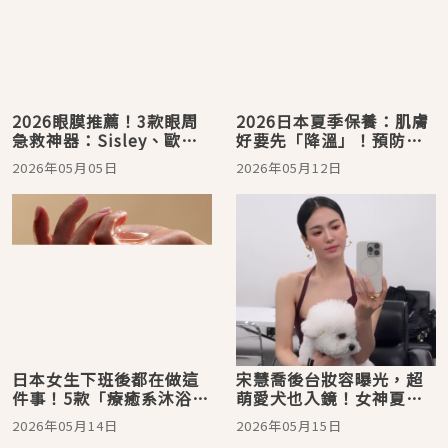
2026眼膜推薦！3款眼周
2026日本夏季保養：肌膚
急救神器：Sisley、歐舒
好要先「降溫」！預防熱
丹、StriVectin 告別黑眼
發炎的冰感法寶，從SEA
2026年05月05日
2026年05月12日
圈與細紋
BREEZE、高絲到RMK全
清單
日本女生下班後都在做這
宋慧喬後台妝容曝光，超
件事！5款「療癒系沐浴香
萌愛犬也入鏡！女神夏季
氣」推薦：讓洗澡成為情
不融妝祕訣：靠「冷凝美
2026年05月14日
2026年05月15日
緒reset的最高級儀式感
容」告別肌膚熱發炎