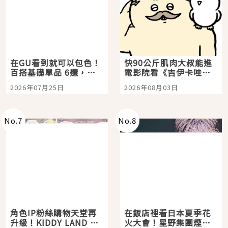
在GU看到就可以包色！
快90公斤肌肉大叔能進
百搭基礎單品 6選，閉
電影院看《吉伊卡哇》
眼全收也不心疼
嗎？日本重金屬樂團
2026年07月25日
2026年08月03日
「打首」會長與nagano
老師一同給出了答案
No.
7
No.
8
角色IP粉絲購物天堂再
在飯店裡看日本夏季花
升級！KIDDY LAND 原
火大會！星野集團煙火