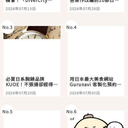
Tokyo Plaza」搭船、
影視作品推薦
2026年07月13日
2026年07月28日
購物、美食及夜景，一
次全體驗
No.
3
No.
4
必買日系腕錶品牌
用日本最大美食網站
KUOE！不張揚卻經得起
Gurunavi 客製化預約九
時間洗鍊的經典之作五
大都市餐廳，打造專屬
2026年07月20日
2026年07月03日
選
美食體驗！
No.
5
No.
6