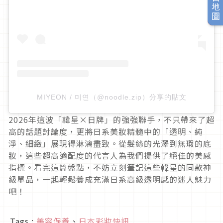
旅日地圖
MIYEON / 미연（@noodle.zip）分享的貼文
2026年這波「韓星×日牌」的強強聯手，不只帶來了超
高的話題討論度，更將日系美妝精髓中的「透明、純
淨、細緻」展現得淋漓盡致。從髮絲的光澤到無瑕的底
妝，這些超高適配度的代言人為我們提供了絕佳的美感
指標。看完這篇盤點，不妨立刻筆記這些韓星的同款神
級單品，一起輕鬆養成充滿日系高級透明感的迷人魅力
吧！
Tags :
美容保養
、
日本彩妝快訊