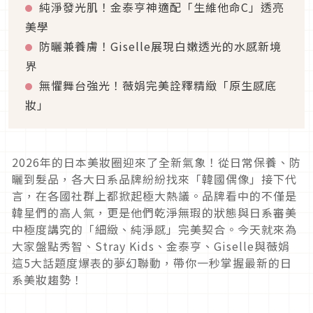
純淨發光肌！金泰亨神適配「生維他命C」透亮
美學
防曬兼養膚！Giselle展現白嫩透光的水感新境
界
無懼舞台強光！薇娟完美詮釋精緻「原生感底
妝」
2026年的日本美妝圈迎來了全新氣象！從日常保養、防
曬到髮品，各大日系品牌紛紛找來「韓國偶像」接下代
言，在各國社群上都掀起極大熱議。品牌看中的不僅是
韓星們的高人氣，更是他們乾淨無瑕的狀態與日系審美
中極度講究的「細緻、純淨感」完美契合。今天就來為
大家盤點秀智、Stray Kids、金泰亨、Giselle與薇娟
這5大話題度爆表的夢幻聯動，帶你一秒掌握最新的日
系美妝趨勢！