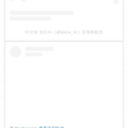
비오레 코리아（@biore_kr）分享的貼文