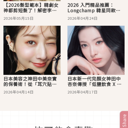
【2026髮型範本】韓劇女
2026 入門精品推薦：
神都剪短髮了！解密李世
Longchamp 韓星同款包
榮「空氣感柔霧短鮑伯」
Top 4，金世正、惠利私
2026年05月15日
2026年04月24日
與 Nana「法式復古小
服最愛的高 CP 值清單
捲」，立即預約這4個爆款
髮型
日本美容之神田中美奈實
日本新一代完顏女神田中
的保養術！從「耳穴貼護
杏奈傳授「低鹽飲食 X 冰
理」到「精製水敷臉」，
鎮滾輪法」！4秘訣解密
2026年04月14日
2026年04月17日
連胸部、腳跟都不放過的
「絕美貓系顏」背後的精
細節美學
緻細節
Share