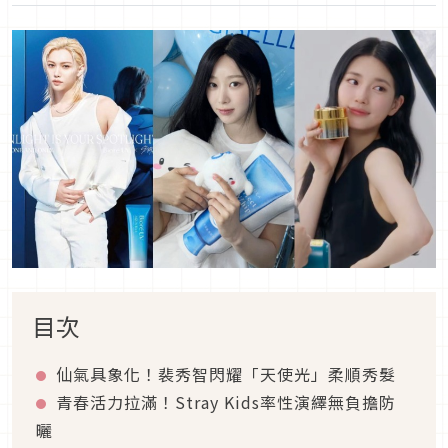
目次
仙氣具象化！裴秀智閃耀「天使光」柔順秀髮
青春活力拉滿！Stray Kids率性演繹無負擔防
曬