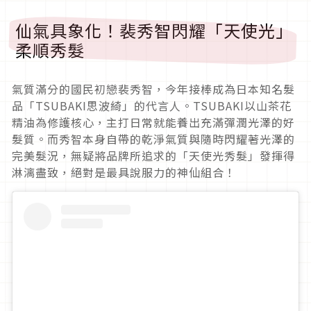
仙氣具象化！裴秀智閃耀「天使光」
柔順秀髮
氣質滿分的國民初戀裴秀智，今年接棒成為日本知名髮
品「TSUBAKI思波綺」的代言人。TSUBAKI以山茶花
精油為修護核心，主打日常就能養出充滿彈潤光澤的好
髮質。而秀智本身自帶的乾淨氣質與隨時閃耀著光澤的
完美髮況，無疑將品牌所追求的「天使光秀髮」發揮得
淋漓盡致，絕對是最具說服力的神仙組合！