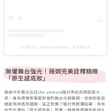
GISELLE（@aerichandesu）分享的貼文
無懼舞台強光！薇娟完美詮釋精緻
「原生感底妝」
薇娟今年風光出任shu uemura植村秀的亮顏底妝大
使。身為偶像常需面對強烈舞台光與鏡頭，但她的妝容
總能保持透亮細緻，這正對應了植村秀輕薄貼膚、保有
自然光澤的「原生感底妝」哲學。薇娟曾透露底妝持久