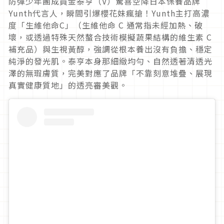
防彈少年團成員金泰亨（V）驚喜空降日本保養品牌
Yunth代言人，瞬間引爆櫻花妹瘋搶！Yunth主打高濃
度「生維他命C」（生維他命 C 通常指未經加熱、破
壞，或透過特殊天然螯合技術模擬蔬果結構的維生素 C
補充品）與生視黃醇，強調從根本養出沒有負擔、穩定
純淨的發光肌。泰亨本身那細緻均勻、自然透著清透光
澤的無瑕膚質，完美對應了品牌「不靠刻意堆疊、展現
真實健康質地」的透亮審美觀。