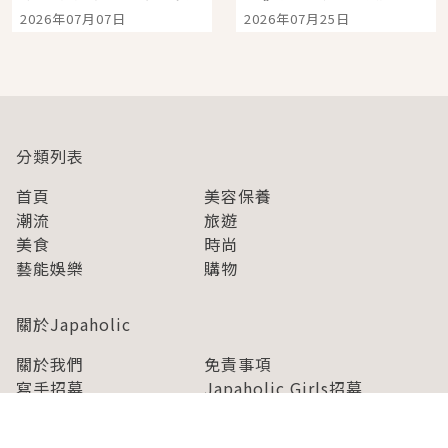
宿店吉伊卡哇迎客，新
景觀飯店6選，讓你不用
2026年07月07日
2026年07月25日
開幕 OMOKADO 店3分
人擠人悠閒欣賞
即達
分類列表
首頁
美容保養
潮流
旅遊
美食
時尚
藝能娛樂
購物
關於Japaholic
關於我們
免責事項
寫手招募
Japaholic Girls招募
廣告、合作洽談
關鍵字列表
お問い合わせ