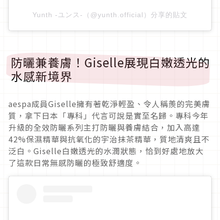
Yunth -ユンス-（@yunth.official）分享的貼文
防曬兼養膚！Giselle展現白嫩透光的
水感新境界
aespa成員Giselle擁有著乾淨輕盈、令人稱羨的完美膚
質，拿下日本「專科」代言可說是實至名歸。專科今年
升級的全效防曬系列主打防曬與養膚結合，加入高達
42%保濕精華與抗氧化的宇治抹茶精華，質地清爽且不
泛白。Giselle白嫩透光的水潤狀態，恰到好處地放大
了這款日常無感防曬的極致舒適度。