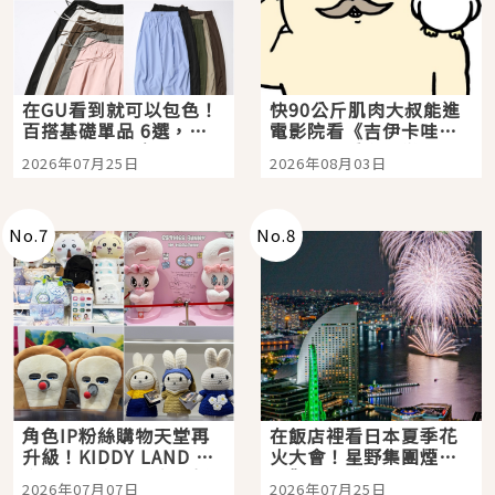
在GU看到就可以包色！
快90公斤肌肉大叔能進
百搭基礎單品 6選，閉
電影院看《吉伊卡哇》
眼全收也不心疼
嗎？日本重金屬樂團
2026年07月25日
2026年08月03日
「打首」會長與nagano
老師一同給出了答案
No.
7
No.
8
角色IP粉絲購物天堂再
在飯店裡看日本夏季花
升級！KIDDY LAND 原
火大會！星野集團煙火
宿店吉伊卡哇迎客，新
景觀飯店6選，讓你不用
2026年07月07日
2026年07月25日