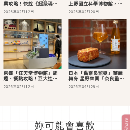
票攻略！快趁《超級瑪利
上野國立科學博物館，從
歐兄弟》40週年紀念來拿
科學視角探索生物的生存
2026年02月12日
2026年02月20日
限定票卡
極限
京都「任天堂博物館」周
日本「舊奈良監獄」華麗
邊、餐點攻略！巨大遙控
轉身 星野集團「奈良監獄
器抱枕、27萬種漢堡組
博物館」4月正式開館
2026年02月12日
2026年04月29日
合、寶可夢GO跟皮克敏玩
家也不能錯過
Share
妳可能會喜歡