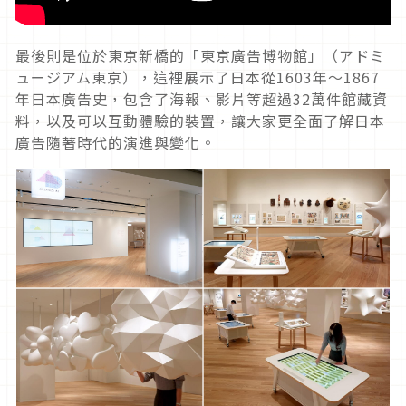
最後則是位於東京新橋的「東京廣告博物館」（アドミ
ュージアム東京），這裡展示了日本從1603年～1867
年日本廣告史，包含了海報、影片等超過32萬件館藏資
料，以及可以互動體驗的裝置，讓大家更全面了解日本
廣告隨著時代的演進與變化。