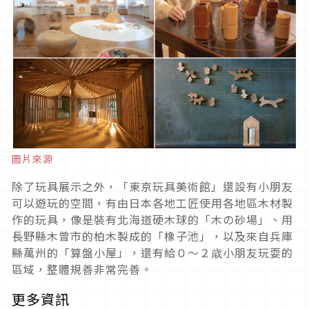
圖片來源
除了玩具展示之外，「東京玩具美術館」還設有小朋友
可以遊玩的空間，有由日本各地工匠使用各地區木材製
作的玩具，像是裝有北海道硬木球的「木の砂場」、用
長野縣木曾市的柏木製成的「橡子池」，以及來自兵庫
縣萬州的「算盤小屋」，還有給０～２歳小朋友玩耍的
區域，整體規善非常完善。
更多資訊