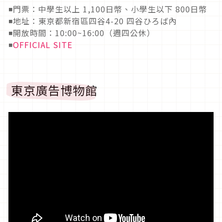
◾門票：中學生以上 1,100日幣、小學生以下 800日幣
◾地址：東京都新宿區四谷4-20 四谷ひろば內
◾開放時間：10:00~16:00（週四公休）
◾
OFFICIAL SITE
東京廣告博物館