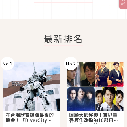
最新排名
No.
1
No.
2
在台場欣賞鋼彈最後的
回顧大師經典！東野圭
機會！「DiverCity
吾原作改編的10部日本
Tokyo Plaza」搭船、
影視作品推薦