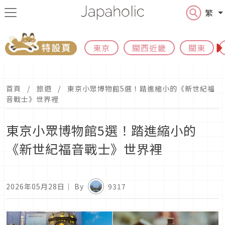
繁
東京
關西近畿
關東
首頁
旅遊
東京小眾博物館5選！踏進縮小的《新世紀福
音戰士》世界裡
東京小眾博物館5選！踏進縮小的
《新世紀福音戰士》世界裡
2026年05月28日
｜ By
9317