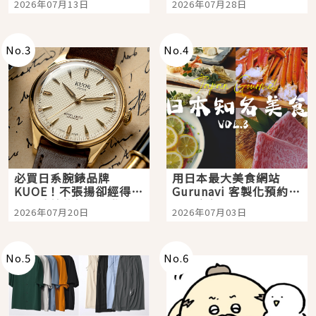
2026年07月13日
2026年07月28日
購物、美食及夜景，一
次全體驗
No.
3
No.
4
必買日系腕錶品牌
用日本最大美食網站
KUOE！不張揚卻經得起
Gurunavi 客製化預約九
時間洗鍊的經典之作五
大都市餐廳，打造專屬
2026年07月20日
2026年07月03日
選
美食體驗！
No.
5
No.
6