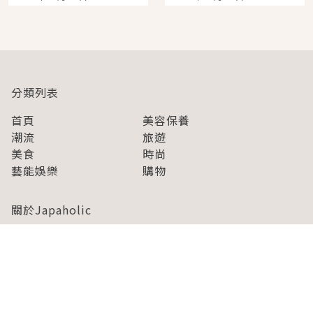
開幕 OMOKADO 店3分
人擠人悠閒欣賞
即達
分類列表
首頁
美容保養
潮流
旅遊
美食
時尚
藝能娛樂
購物
關於Japaholic
關於我們
免責事項
寫手招募
Japaholic Girls招募
廣告、合作洽談
關鍵字列表
お問い合わせ