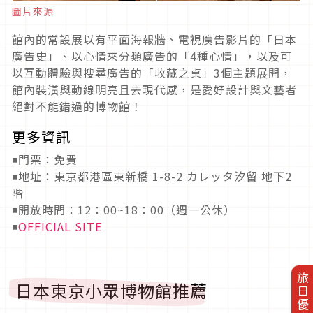
圖片來源
館內的常設展以有平面海報牆、電視廣告影片的「日本
廣告史」、以心情來分類廣告的「4種心情」，以及可
以互動體驗與搜尋廣告的「收藏之桌」3個主題展開，
館內裝潢與動線明亮且去現代感，是愛好設計與文藝者
絕對不能錯過的博物館！
更多資訊
◾門票：免費
◾地址：東京都港區東新橋 1-8-2 カレッタ汐留 地下2
階
◾開放時間：12：00~18：00（週一公休）
◾
OFFICIAL SITE
旅日優惠券
日本東京小眾博物館推薦