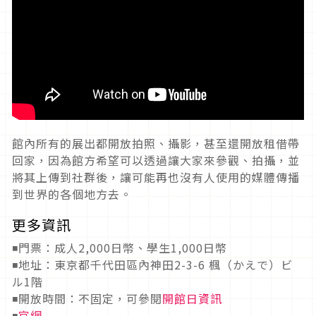
館內所有的展出都開放拍照、攝影，甚至還開放租借帶
回家，因為館方希望可以透過讓大家來參觀、拍攝，並
將其上傳到社群後，讓可能再也沒有人使用的媒體傳播
到世界的各個地方去。
更多資訊
◾門票：成人2,000日幣、學生1,000日幣
◾地址：東京都千代田區內神田2-3-6 楓（かえで）ビ
ル1階
◾開放時間：不固定，可參閱
開館日資訊
◾
官網