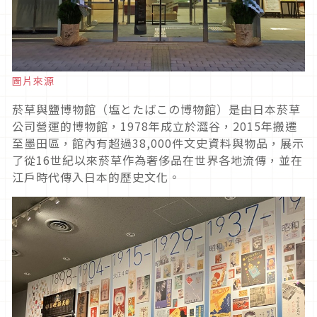
圖片來源
菸草與鹽博物館（塩とたばこの博物館）是由日本菸草
公司營運的博物館，1978年成立於澀谷，2015年搬遷
至墨田區，館內有超過38,000件文史資料與物品，展示
了從16世紀以來菸草作為奢侈品在世界各地流傳，並在
江戶時代傳入日本的歷史文化。