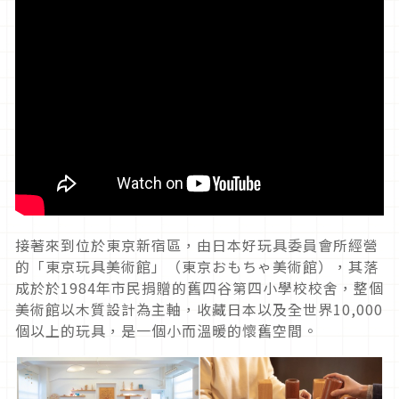
接著來到位於東京新宿區，由日本好玩具委員會所經營
的「東京玩具美術館」（東京おもちゃ美術館），其落
成於於1984年市民捐贈的舊四谷第四小學校校舍，整個
美術館以木質設計為主軸，收藏日本以及全世界10,000
個以上的玩具，是一個小而溫暖的懷舊空間。