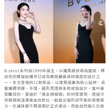
B.zero1系列自1999年誕生，以羅馬競技場為靈感，
標
誌性的螺旋結構早已成為寶格麗最具辨識度的設計之
一。本次登場
的11款新品，以建築語彙為核心延伸，涵
蓋鑲鑽項鍊、手環、
圈形耳環與多款戒指設計。當中最
受矚目的，莫過於「黃金與精鋼」
的材質運用，透過冷
冽精鋼與溫潤黃金的對比，
創造出強烈卻平衡的視覺張
力，也讓珠寶不再侷限於正式場合，
而能自然融入日常