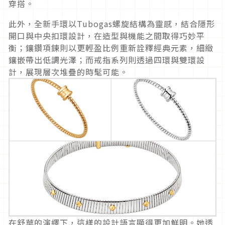
穿搭。
此外，全新手環以Tubogas螺旋結構為靈感，
結合隱形
開口與中央扣環設計，在造型與機能之間取得巧妙平
衡；
鑲鑽項鍊則以更輕盈比例重新詮釋經典元素，
細緻
鑲嵌帶出低調光澤；而戒指系列則透過四環與雙環設
計，
展現層次堆疊的時髦可能。
在舒華的演繹下，這樣的設計語言顯得更加鮮明。
她透