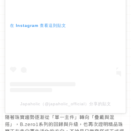
在 Instagram 查看這則貼文
Japaholic（@japaholic_official）分享的貼文
隨著珠寶趨勢逐漸從「單一主件」轉向「疊戴與混
搭」，B.
zero1系列的回歸與升級，
也再次證明精品珠
寶正在走向更生活化的方向。
不論是日常穿搭或正式場