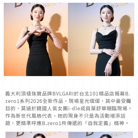
義大利頂級珠寶品牌BVLGARI於台北101精品店揭幕B.
zero1系列2026全新作品，現場星光熠熠，其中最受矚
目的，莫過於韓國人氣女團i-dle成員葉舒華親臨現場。
作為新世代風格代表，她的現身不只是為活動增添話
題，更精準呼應B.zero1所傳遞的「自我定義」精神。