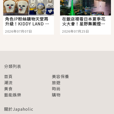
角色IP粉絲購物天堂再
在飯店裡看日本夏季花
升級！KIDDY LAND 原
火大會！星野集團煙火
宿店吉伊卡哇迎客，新
景觀飯店6選，讓你不用
2026年07月07日
2026年07月25日
開幕 OMOKADO 店3分
人擠人悠閒欣賞
即達
分類列表
首頁
美容保養
潮流
旅遊
美食
時尚
藝能娛樂
購物
關於Japaholic