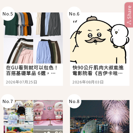
Share
No.
5
No.
6
在GU看到就可以包色！
快90公斤肌肉大叔能進
百搭基礎單品 6選，閉
電影院看《吉伊卡哇》
眼全收也不心疼
嗎？日本重金屬樂團
2026年07月25日
2026年08月03日
「打首」會長與nagano
老師一同給出了答案
No.
7
No.
8