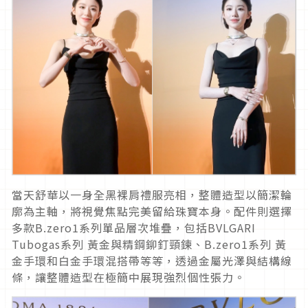
當天舒華以一身全黑裸肩禮服亮相，整體造型以簡潔輪
廓為主軸，
將視覺焦點完美留給珠寶本身。配件則選擇
多款B.
zero1系列單品層次堆疊，包括BVLGARI
Tubogas系列 黃金與精鋼鉚釘頸鍊、B.zero1系列 黃
金手環和白金手環混搭帶等等，透過金屬光澤與結構線
條，
讓整體造型在極簡中展現強烈個性張力。