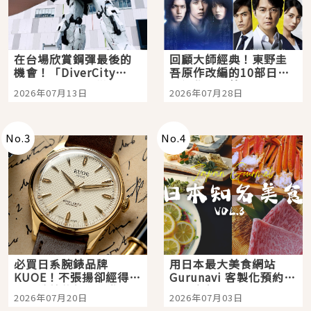
在台場欣賞鋼彈最後的
回顧大師經典！東野圭
機會！「DiverCity
吾原作改編的10部日本
Tokyo Plaza」搭船、
影視作品推薦
2026年07月13日
2026年07月28日
購物、美食及夜景，一
次全體驗
No.
3
No.
4
必買日系腕錶品牌
用日本最大美食網站
KUOE！不張揚卻經得起
Gurunavi 客製化預約九
時間洗鍊的經典之作五
大都市餐廳，打造專屬
2026年07月20日
2026年07月03日
選
美食體驗！