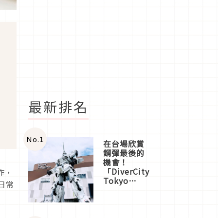
最新排名
No.
1
在台場欣賞
鋼彈最後的
機會！
「DiverCity
作，
Tokyo
從日常
Plaza」搭
規
船、購物、
美食及夜
景，一次全