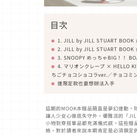
目次
1. JILL by JILL STUART BOO
2. JILL by JILL STUART BOO
3. SNOOPY めっちゃBIG！！ BOA
4. マリオンクレープ × HELLO
ちごチョコショコラver.／チョコミン
連限定款也要想辦法入手
這期的MOOK本贈品簡直是夢幻連動。除
讓人少女心徹底失守外，優雅派的「JILL 
小物到穿搭單品都充滿儀式感。這些贈
格，對於讀者來說本期肯定是必須鎖定