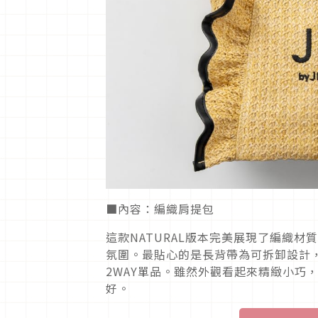
■內容：編織肩提包
這款NATURAL版本完美展現了編織
氛圍。最貼心的是長背帶為可拆卸設計
2WAY單品。雖然外觀看起來精緻小巧
好。