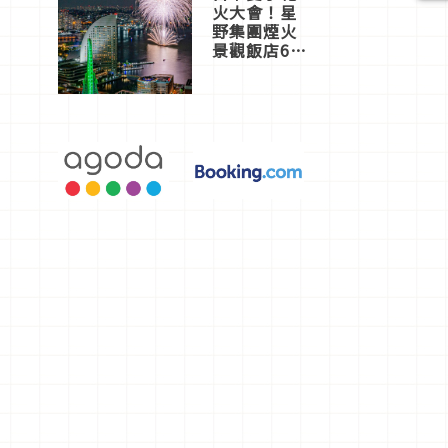
火大會！星
野集團煙火
景觀飯店6
選，讓你不
用人擠人悠
閒欣賞