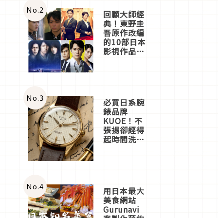
體驗
No.
2
回顧大師經
典！東野圭
吾原作改編
的10部日本
影視作品推
薦
No.
3
必買日系腕
錶品牌
KUOE！不
張揚卻經得
起時間洗鍊
的經典之作
五選
No.
4
用日本最大
美食網站
Gurunavi