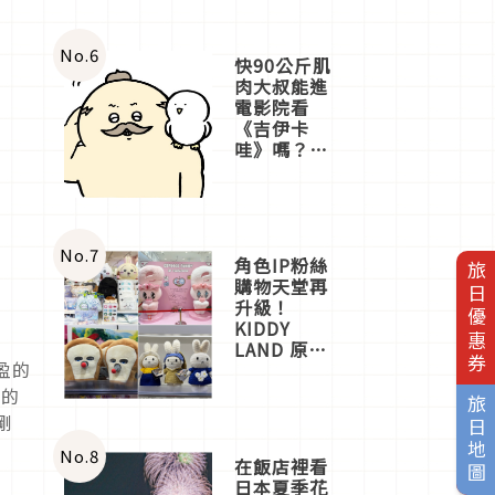
No.
6
快90公斤肌
肉大叔能進
電影院看
《吉伊卡
哇》嗎？日
本重金屬樂
團「打首」
會長與
nagano老師
一同給出了
No.
7
角色IP粉絲
旅日優惠券
答案
購物天堂再
升級！
KIDDY
LAND 原宿
盈的
店吉伊卡哇
迎客，新開
高的
旅日地圖
幕
剛
OMOKADO
店3分即達
No.
8
在飯店裡看
日本夏季花