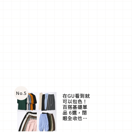
No.
5
在GU看到就
可以包色！
百搭基礎單
品 6選，閉
眼全收也不
心疼