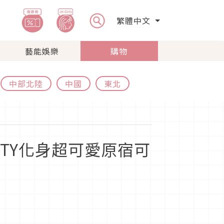
繁體中文
藝能娛樂
購物
中部北陸
中國
東北
ITTY化身超可愛原宿可