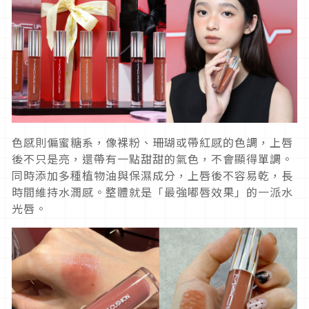
色感則偏蜜糖系，像裸粉、珊瑚或帶紅感的色調，上唇
後不只是亮，還帶有一點甜甜的氣色，不會顯得單調。
同時添加多種植物油與保濕成分，上唇後不容易乾，長
時間維持水潤感。整體就是「最強嘟唇效果」的一派水
光唇。