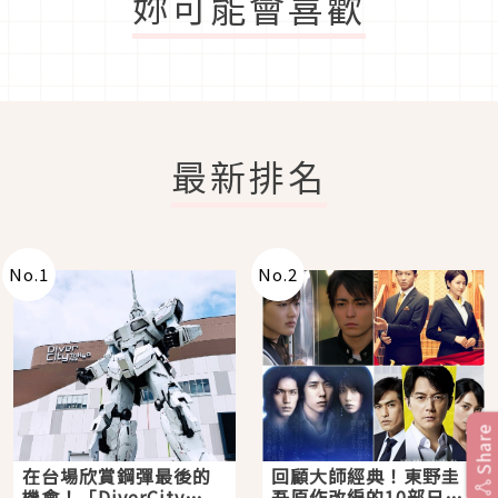
妳可能會喜歡
最新排名
No.
1
No.
2
Share
在台場欣賞鋼彈最後的
回顧大師經典！東野圭
機會！「DiverCity
吾原作改編的10部日本