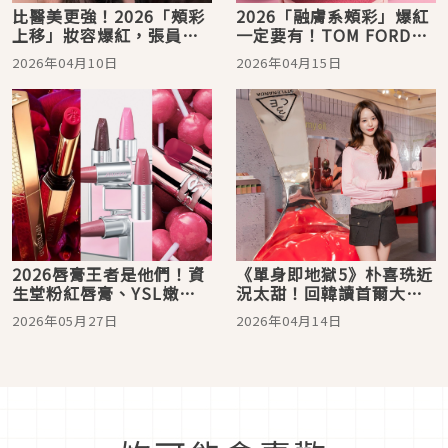
比醫美更強！2026「頰彩
2026「融膚系頰彩」爆紅
上移」妝容爆紅，張員
一定要有！TOM FORD、
瑛、今田美櫻靠「這位
Sisley、PRADA一次看，
2026年04月10日
2026年04月15日
置」視覺減齡5歲！
日妞最愛色全解析
2026唇膏王者是他們！資
《單身即地獄5》朴喜珗近
生堂粉紅唇膏、YSL嫩幼
況太甜！回韓讀首爾大學
蜜糖超燒，嬌蘭、SUQQU
終結遠距戀，現身3CE快
2026年05月27日
2026年04月14日
等5款必收爆款唇彩總整理
閃店掀水光唇熱潮