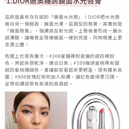
1.DIOR迪奧癮誘鏡面水光唇膏
這款是最有存在感的「鏡面水光唇」！DIOR把水光唇
推向另一個極致：鏡面光澤。這類型的唇膏，其實就是
「鏡面唇膏」，強調高反射光感。上唇後會形成一層水
感薄膜，讓嘴唇呈現像鏡面一樣的亮度，同時視覺上更
澎潤立體。
色選上也很有層次。#306蜜糖裸粉是偏奶感的裸粉
色，擦起來很乾淨，適合日常；#599癮誘蜜桃帶有甜
感的蜜桃珊瑚色，會讓妝容看起來更輕盈，很有韓系氛
圍；#906玫瑰紅棕則加入棕調，讓紅色變得更沉穩，
呈現低調卻很有氣場的高級感。