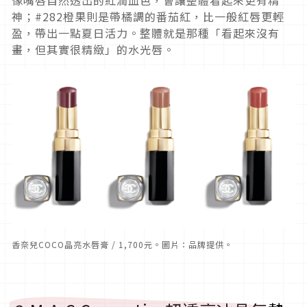
像嘴唇自然透出的紅潤血色，會讓整體看起來更有精
神；#282橙果則是帶橘調的番茄紅，比一般紅唇更輕
盈，帶出一點夏日活力。整體就是那種「看起來沒有
畫，但其實很精緻」的水光唇。
香奈兒COCO晶亮水唇膏 / 1,700元。圖片：品牌提供。