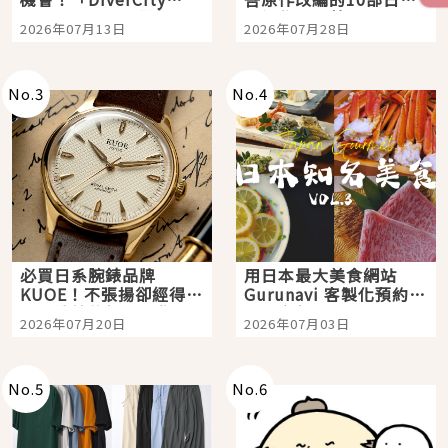
Tokyo Plaza」搭船、
影視作品推薦
2026年07月13日
2026年07月28日
購物、美食及夜景，一
次全體驗
No.
3
No.
4
必買日系腕錶品牌
用日本最大美食網站
KUOE！不張揚卻經得起
Gurunavi 客製化預約九
時間洗鍊的經典之作五
大都市餐廳，打造專屬
2026年07月20日
2026年07月03日
選
美食體驗！
No.
5
No.
6