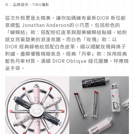
片：品牌提供、TING攝影
這次外殼更是太精美，讓你加碼擁有最新DIOR 新任創
意總監 Jonathan Anderson的小巧思，包括粉色的
「蝴蝶結」款：搭配粉紅皮革與甜美蝴蝶結點綴，給粉
感女孩最甜美的浪漫氛圍。而白色「玫瑰」款：以
DIOR 經典藤格紋搭配白色皮革，綴以細膩玫瑰與鴿子
刺繡，盡顯優雅精緻氣息。經典「丹寧」款：採用經典
藍色丹寧材質，滿綴 DIOR Oblique 緹花圖騰，呼應精
品手袋。