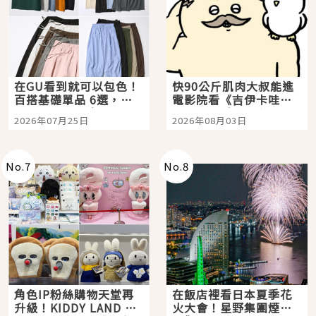
在GU看到就可以包色！
快90公斤肌肉大叔能進
百搭基礎單品 6選，閉
電影院看《吉伊卡哇》
眼全收也不心疼
嗎？日本重金屬樂團
2026年07月25日
2026年08月03日
「打首」會長與nagano
老師一同給出了答案
No.
7
No.
8
角色IP粉絲購物天堂再
在飯店裡看日本夏季花
升級！KIDDY LAND 原
火大會！星野集團煙火