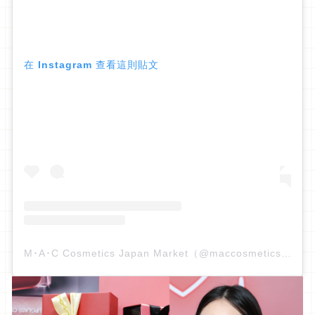
在 Instagram 查看這則貼文
M･A･C Cosmetics Japan Market（@maccosmeticsjapan）分享的貼文