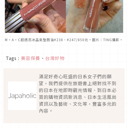
M·A·C超透亮冰晶氣墊唇油#238、#247/850元。圖片：TING攝影。
Tags :
美容保養
、
台灣好物
滿足好奇心旺盛的日系女子們的願
望，我們提供在旅遊書上絕對找不到
的日本在地即時觀光情報、到日本必
買的購物資訊新消息、日本生活風尚
資訊以及藝術、文化等，豐富多元的
內容。