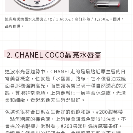
迪奧癮誘鏡面水光唇膏2.7g / 1,600元；高訂外殼 / 1,250元。圖片：
品牌提供。
2. CHANEL COCO晶亮水唇膏
這波水光唇趨勢中，CHANEL走的是最貼近原生唇的日
常美唇概念，也就是「水唇膏」路線。它不像唇油或鏡
面唇那樣強調高光，而是讓嘴唇呈現一種自然透亮的狀
態。質地非常滑順，上唇像融化一層輕盈保濕膜，光澤
柔和細緻，看起來像天生唇況很好。
色選也很符合日系女生偏好的低飽和調。#280甜莓帶
一點焦糖感的裸色調，上唇後會讓氣色變得很溫柔，不
會過於搶眼卻非常耐看；#203果漾則偏透感莓果紅，