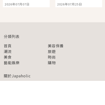
宿店吉伊卡哇迎客，新
景觀飯店6選，讓你不用
2026年07月07日
2026年07月25日
開幕 OMOKADO 店3分
人擠人悠閒欣賞
即達
分類列表
首頁
美容保養
潮流
旅遊
美食
時尚
藝能娛樂
購物
關於Japaholic
關於我們
免責事項
寫手招募
Japaholic Girls招募
廣告、合作洽談
關鍵字列表
お問い合わせ