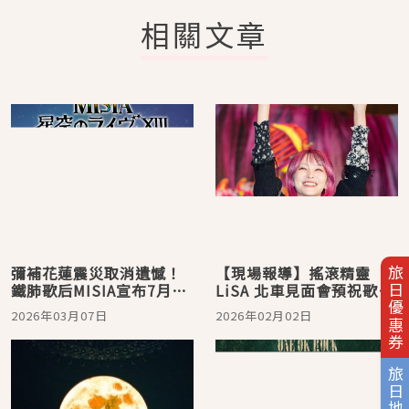
相關文章
彌補花蓮震災取消遺憾！
【現場報導】搖滾精靈
旅日優惠券
鐵肺歌后MISIA宣布7月重
LiSA 北車見面會預祝歌迷
返台北開唱，與台灣歌迷
「馬上有票」，清唱〈紅
2026年03月07日
2026年02月02日
相約星空之夜
蓮華〉令全場沸騰
旅日地圖