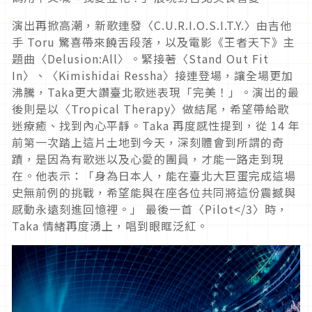
演出再掀高潮，新歌連發〈C.U.R.I.O.S.I.T.Y.〉由吉他
手 Toru 驚喜帶來饒舌段落，以及電影《王者天下》主
題曲〈Delusion:All〉。緊接著〈Stand Out Fit
In〉、〈Kimishidai Ressha〉接連登場，讓全場更加
沸騰，Taka更大讚臺北歌迷表現「完美！」。演出的最
後則是以〈Tropical Therapy〉做結尾，希望帶給歌
迷療癒、找到內心平靜。Taka 再度感性提到，從 14 年
前第一次踏上這片土地到今天，深刻體會到所謂的奇
蹟，是因為有歌迷以及心愛的團員，才能一路走到現
在。他表示：「身為日本人，能在臺北大巨蛋完成這場
史無前例的挑戰，希望能與在座各位共同將這份震撼與
感動永遠刻進回憶裡。」 最後一首〈Pilot</3〉時，
Taka 情緒再度湧上，唱到眼眶泛紅。