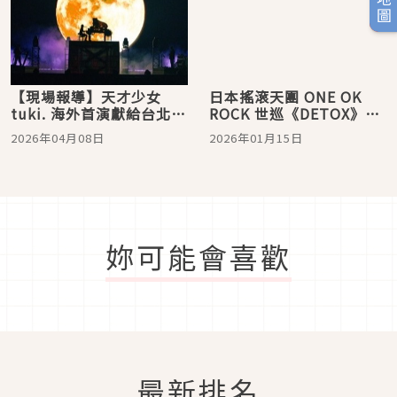
【現場報導】天才少女
日本搖滾天團 ONE OK
tuki. 海外首演獻給台北！
ROCK 世巡《DETOX》席
認歌迷為人生夥伴，現場
捲全球！4月25日台北大巨
2026年04月08日
2026年01月15日
分享夜市美食照引全場歡
蛋開唱
呼
妳可能會喜歡
最新排名