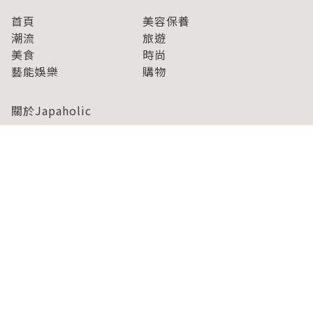
首頁
美容保養
潮流
旅遊
美食
時尚
藝能娛樂
購物
關於Japaholic
關於我們
免責事項
寫手招募
Japaholic Girls招募
廣告、合作洽談
關鍵字列表
お問い合わせ