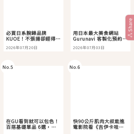
Share
必買日系腕錶品牌
用日本最大美食網站
KUOE！不張揚卻經得起
Gurunavi 客製化預約九
時間洗鍊的經典之作五
大都市餐廳，打造專屬
2026年07月20日
2026年07月03日
選
美食體驗！
No.
5
No.
6
在GU看到就可以包色！
快90公斤肌肉大叔能進
百搭基礎單品 6選，閉
電影院看《吉伊卡哇》
眼全收也不心疼
嗎？日本重金屬樂團