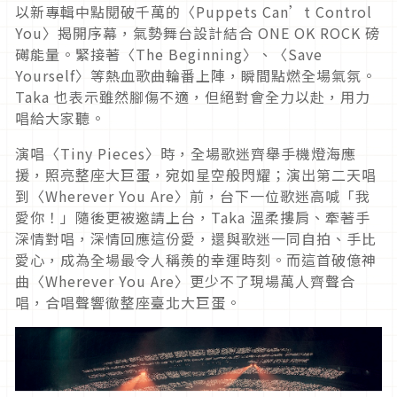
以新專輯中點閱破千萬的〈Puppets Can’t Control
You〉揭開序幕，氣勢舞台設計結合 ONE OK ROCK 磅
礡能量。緊接著〈The Beginning〉、〈Save
Yourself〉等熱血歌曲輪番上陣，瞬間點燃全場氣氛。
Taka 也表示雖然腳傷不適，但絕對會全力以赴，用力
唱給大家聽。
演唱〈Tiny Pieces〉時，全場歌迷齊舉手機燈海應
援，照亮整座大巨蛋，宛如星空般閃耀；演出第二天唱
到〈Wherever You Are〉前，台下一位歌迷高喊「我
愛你！」隨後更被邀請上台，Taka 溫柔摟肩、牽著手
深情對唱，深情回應這份愛，還與歌迷一同自拍、手比
愛心，成為全場最令人稱羨的幸運時刻。而這首破億神
曲〈Wherever You Are〉更少不了現場萬人齊聲合
唱，合唱聲響徹整座臺北大巨蛋。