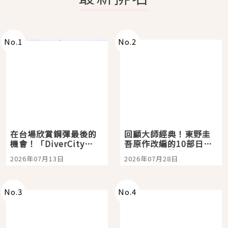
No.
1
No.
2
在台場欣賞鋼彈最後的
回顧大師經典！東野圭
機會！「DiverCity
吾原作改編的10部日本
Tokyo Plaza」搭船、
影視作品推薦
2026年07月13日
2026年07月28日
購物、美食及夜景，一
次全體驗
No.
3
No.
4