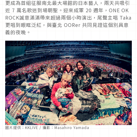
更成為首組征服南北最大場館的日本藝人，兩天共吸引
近 7 萬名歌迷到場朝聖。迎來成軍 20 週年，ONE OK
ROCK誠意滿滿帶來超過兩個小時演出，尾聲主唱 Taka
更唱到眼眶泛紅，與臺北 OORer 共同見證這個別具意
義的夜晚。
圖片提供：KKLIVE / 攝影：Masahiro Yamada