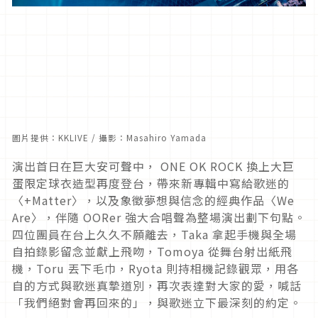
圖片提供：
KKLIVE / 攝影：Masahiro Yamada
演出首日在巨大安可聲中， ONE OK ROCK 換上大巨
蛋限定球衣造型再度登台，帶來新專輯中寫給歌迷的
〈+Matter〉，以及象徵夢想與信念的經典作品〈We
Are〉，伴隨 OORer 強大合唱聲為整場演出劃下句點。
四位團員在台上久久不願離去，Taka 拿起手機與全場
自拍錄影留念並獻上飛吻，Tomoya 從舞台射出紙飛
機，Toru 丟下毛巾，Ryota 則持相機記錄觀眾，用各
自的方式與歌迷真摯道別，再次表達對大家的愛，喊話
「我們絕對會再回來的」，與歌迷立下最深刻的約定。