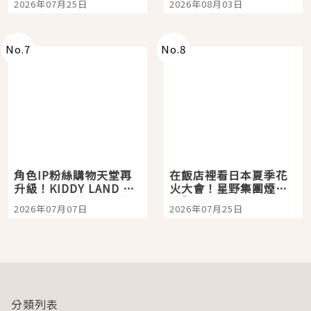
2026年07月25日
2026年08月03日
「打首」會長與nagano
老師一同給出了答案
No.
7
No.
8
角色IP粉絲購物天堂再
在飯店裡看日本夏季花
升級！KIDDY LAND 原
火大會！星野集團煙火
宿店吉伊卡哇迎客，新
景觀飯店6選，讓你不用
2026年07月07日
2026年07月25日
開幕 OMOKADO 店3分
人擠人悠閒欣賞
即達
分類列表