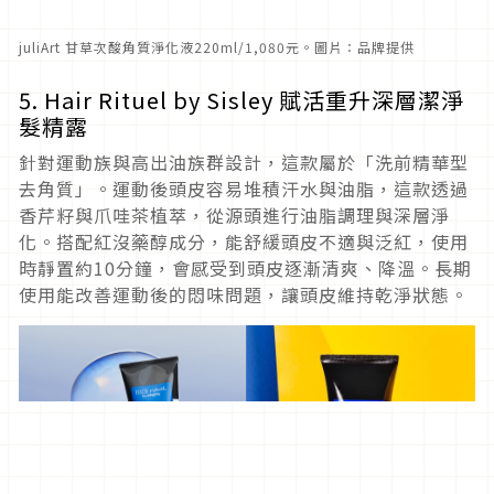
juliArt 甘草次酸角質淨化液220ml/1,080元。圖片：品牌提供
5. Hair Rituel by Sisley 賦活重升深層潔淨
髮精露
針對運動族與高出油族群設計，這款屬於「洗前精華型
去角質」。運動後頭皮容易堆積汗水與油脂，這款透過
香芹籽與爪哇茶植萃，從源頭進行油脂調理與深層淨
化。搭配紅沒藥醇成分，能舒緩頭皮不適與泛紅，使用
時靜置約10分鐘，會感受到頭皮逐漸清爽、降溫。長期
使用能改善運動後的悶味問題，讓頭皮維持乾淨狀態。