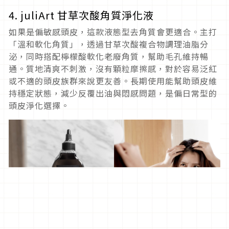
4. juliArt 甘草次酸角質淨化液
如果是偏敏感頭皮，這款液態型去角質會更適合。主打
「溫和軟化角質」，透過甘草次酸複合物調理油脂分
泌，同時搭配檸檬酸軟化老廢角質，幫助毛孔維持暢
通。質地清爽不刺激，沒有顆粒摩擦感，對於容易泛紅
或不適的頭皮族群來說更友善。長期使用能幫助頭皮維
持穩定狀態，減少反覆出油與悶感問題，是偏日常型的
頭皮淨化選擇。