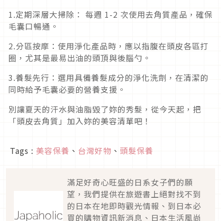
1.定期深層大掃除： 每週 1-2 次使用去角質產品，確保
毛囊口暢通。
2.分區按摩：使用淨化產品時，應以指腹在頭皮各區打
圈，尤其是最易出油的頭頂與後腦勺。
3.養髮先行：選用具備養髮成分的淨化洗劑，在清潔的
同時給予毛囊必要的營養支援。
別讓夏天的汗水與油脂毀了妳的秀髮，從今天起，把
「頭皮去角質」加入妳的美容清單吧！
Tags :
美容保養
、
台灣好物
、
頭髮保養
滿足好奇心旺盛的日系女子們的願
望，我們提供在旅遊書上絕對找不到
的日本在地即時觀光情報、到日本必
買的購物資訊新消息、日本生活風尚