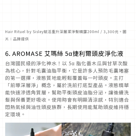
Hair Rituel by Sisley賦活重升深層潔淨髮精露200ml / 3,300元。圖
片：品牌提供
6. AROMASE 艾瑪絲 5α捷利爾頭皮淨化液
台灣國民級的淨化神水！以 5α 脂化番木瓜與甘草次酸
為核心，針對毛囊油脂平衡，它是許多人預防毛囊堵塞
的第一選擇，液態質地能輕鬆覆蓋每一吋頭皮。主打
「前導深層淨」概念，屬於洗前打底型產品。液態精華
能快速滲透角質層，幫助平衡頭皮油脂分泌，讓後續洗
髮與保養更好吸收。使用時會有明顯清涼感，特別適合
悶熱氣候與油性頭皮族群，長期使用能幫助頭皮維持穩
定環境。