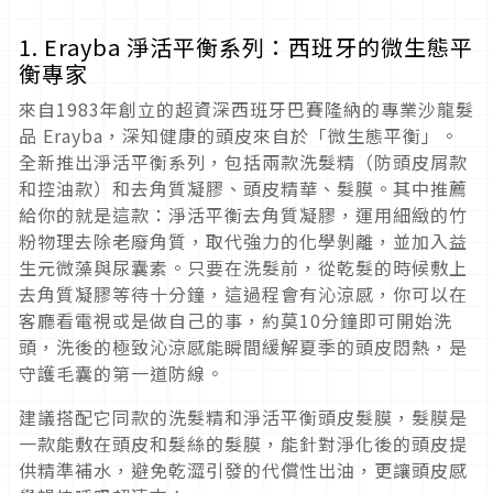
1. Erayba 淨活平衡系列：西班牙的微生態平
衡專家
來自1983年創立的超資深西班牙巴賽隆納的專業沙龍髮
品 Erayba，深知健康的頭皮來自於「微生態平衡」。
全新推出淨活平衡系列，包括兩款洗髮精（防頭皮屑款
和控油款）和去角質凝膠、頭皮精華、髮膜。其中推薦
給你的就是這款：淨活平衡去角質凝膠，運用細緻的竹
粉物理去除老廢角質，取代強力的化學剝離，並加入益
生元微藻與尿囊素。只要在洗髮前，從乾髮的時候敷上
去角質凝膠等待十分鐘，這過程會有沁涼感，你可以在
客廳看電視或是做自己的事，約莫10分鐘即可開始洗
頭，洗後的極致沁涼感能瞬間緩解夏季的頭皮悶熱，是
守護毛囊的第一道防線。
建議搭配它同款的洗髮精和淨活平衡頭皮髮膜，髮膜是
一款能敷在頭皮和髮絲的髮膜，能針對淨化後的頭皮提
供精準補水，避免乾澀引發的代償性出油，更讓頭皮感