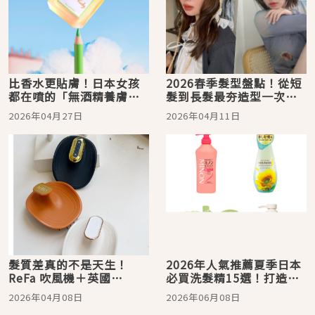
比香水更貼膚！日本女孩
2026春季髮型盤點！從短
都在噴的「無酒精養膚香
髮到長髮最夯造型一次收
氛」，夏日流汗不變味，
藏
2026年04月27日
2026年04月11日
敏感肌必收藏
髮質差真的不是天生！
2026年人氣推薦夏季日本
ReFa 吹風機＋英國
必買洗髮精15選！打造日
MANTA 護髮梳：從根源終
本女生般的柔順清爽頭髮
2026年04月08日
2026年06月08日
結斷髮毛躁，梅雨季也能
就從這開始