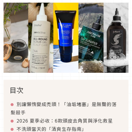
目次
別讓懶惰變成禿頭！「油垢堵塞」是無聲的落
髮殺手
2026 夏季必收：6款頭皮去角質與淨化救星
不洗頭當天的「清爽生存指南」