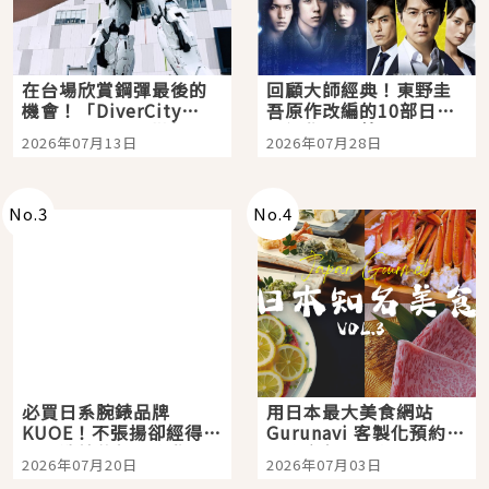
在台場欣賞鋼彈最後的
回顧大師經典！東野圭
機會！「DiverCity
吾原作改編的10部日本
Tokyo Plaza」搭船、
影視作品推薦
2026年07月13日
2026年07月28日
購物、美食及夜景，一
次全體驗
No.
3
No.
4
必買日系腕錶品牌
用日本最大美食網站
KUOE！不張揚卻經得起
Gurunavi 客製化預約九
時間洗鍊的經典之作五
大都市餐廳，打造專屬
2026年07月20日
2026年07月03日
選
美食體驗！