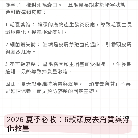
像塞子一樣封死毛囊口。一旦毛囊長期處於堵塞狀態，
會引發連鎖反應：
1.毛囊萎縮： 堆積的廢物產生發炎反應，導致毛囊生長
環境惡化，髮絲逐漸變細。
2.細菌叢失衡： 油垢是皮屑芽孢菌的溫床，引發頭皮屑
與劇烈紅癢。
3.不可逆落髮： 當毛囊因嚴重堵塞而受損凋亡，生長期
縮短，最終導致掉髮量激增。
因此，夏天想要維持清爽與髮量，「頭皮去角質」不再
是進階保養，而是預防落髮的固定基礎。
2026 夏季必收：6款頭皮去角質與淨
化救星