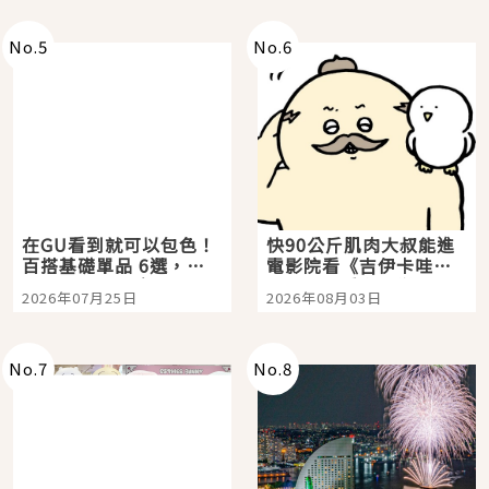
No.
5
No.
6
在GU看到就可以包色！
快90公斤肌肉大叔能進
百搭基礎單品 6選，閉
電影院看《吉伊卡哇》
眼全收也不心疼
嗎？日本重金屬樂團
2026年07月25日
2026年08月03日
「打首」會長與nagano
老師一同給出了答案
No.
7
No.
8