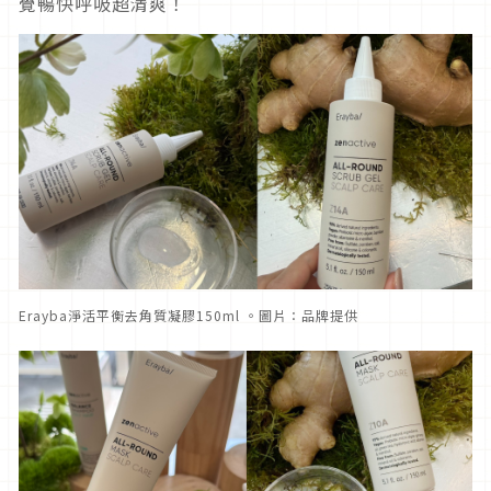
覺暢快呼吸超清爽！
Erayba淨活平衡去角質凝膠150ml 。圖片：品牌提供