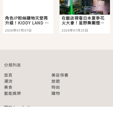
角色IP粉絲購物天堂再
在飯店裡看日本夏季花
升級！KIDDY LAND 原
火大會！星野集團煙火
宿店吉伊卡哇迎客，新
景觀飯店6選，讓你不用
2026年07月07日
2026年07月25日
開幕 OMOKADO 店3分
人擠人悠閒欣賞
即達
分類列表
首頁
美容保養
潮流
旅遊
美食
時尚
藝能娛樂
購物
關於Japaholic