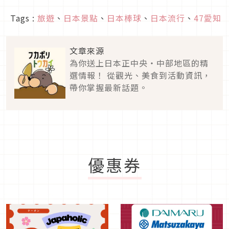
Tags :
旅遊
、
日本景點
、
日本棒球
、
日本流行
、
47愛知
文章來源
為你送上日本正中央・中部地區的精
選情報！ 從觀光、美食到活動資訊，
帶你掌握最新話題。
優惠券