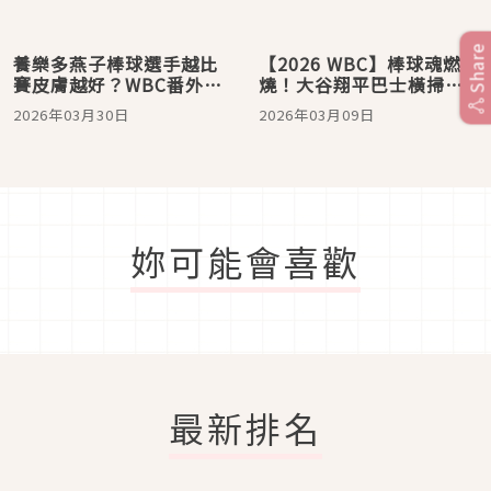
Share
養樂多燕子棒球選手越比
【2026 WBC】棒球魂燃
賽皮膚越好？WBC番外插
燒！大谷翔平巴士橫掃東
曲：球員的滑順肌膚引起
京，犀牛盾客製化手機
2026年03月30日
2026年03月09日
日本網友關注
殼、中華隊純鈦保溫瓶引
爆應援潮，快跟上！
妳可能會喜歡
最新排名