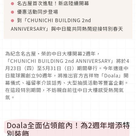
名古屋首次進駐！新店陸續開幕
優惠活動同步登場
到「CHUNICHI BUILDING 2nd
ANNIVERSARY」與中日龍共同熱鬧迎接特別春天
為紀念名古屋・榮的中日大樓開幕2週年，
「CHUNICHI BUILDING 2nd ANNIVERSARY」將於4
月23日（四）至5月31日（日）期間舉行。今年適逢中
日龍球團創立90週年，將推出官方吉祥物「Doala」開
幕儀式、福留孝介談話秀、大型抽獎活動等豐富企劃。
在這段特別期間，不妨親自前往中日大樓感受熱鬧氣
氛。
Doala全面佔領館內！為2週年增添特
別裝飾