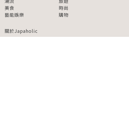
潮流
旅遊
美食
時尚
藝能娛樂
購物
關於Japaholic
關於我們
免責事項
寫手招募
Japaholic Girls招募
廣告、合作洽談
關鍵字列表
お問い合わせ
看看更多有關Japaholic！