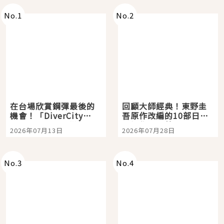
No.
1
No.
2
在台場欣賞鋼彈最後的
回顧大師經典！東野圭
機會！「DiverCity
吾原作改編的10部日本
Tokyo Plaza」搭船、
影視作品推薦
2026年07月13日
2026年07月28日
購物、美食及夜景，一
次全體驗
No.
3
No.
4