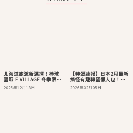
北海道旅遊新選擇！棒球
【轉蛋速報】日本2月最新
園區 F VILLAGE 冬季限定
搞怪有趣轉蛋懶人包！
雪上樂園「F VILLAGE
MLB縮小版棒球帽絕對是
2025年12月18日
2026年02月05日
Snow Park」升級登場
必收吧