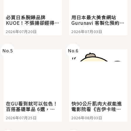
必買日系腕錶品牌
用日本最大美食網站
KUOE！不張揚卻經得起
Gurunavi 客製化預約九
時間洗鍊的經典之作五
大都市餐廳，打造專屬
2026年07月20日
2026年07月03日
選
美食體驗！
No.
5
No.
6
在GU看到就可以包色！
快90公斤肌肉大叔能進
百搭基礎單品 6選，閉
電影院看《吉伊卡哇》
眼全收也不心疼
嗎？日本重金屬樂團
2026年07月25日
2026年08月03日
「打首」會長與nagano
老師一同給出了答案