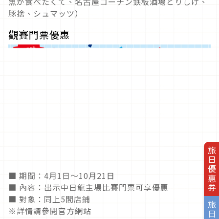
魚が食べたくて、名古屋コーチン鉄板酒場とりしげ、
豚捨、シュマッツ）
觀賽門票優惠
旅日優惠券
■ 期間：4月1日～10月21日
■ 內容：出示中日龍主場比賽門票可享優惠
■ 對象：同上5間店鋪
旅日地圖
※詳情請參閱官方網站