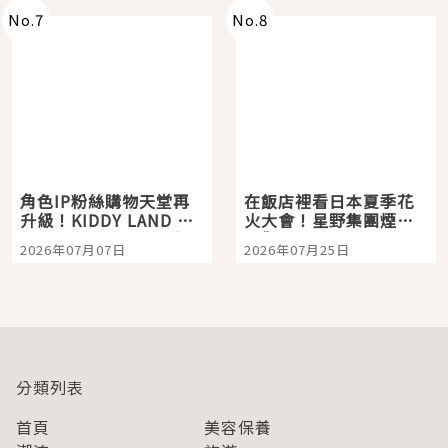
No.
7
No.
8
角色IP粉絲購物天堂再
在飯店裡看日本夏季花
升級！KIDDY LAND 原
火大會！星野集團煙火
宿店吉伊卡哇迎客，新
景觀飯店6選，讓你不用
2026年07月07日
2026年07月25日
開幕 OMOKADO 店3分
人擠人悠閒欣賞
即達
分類列表
首頁
美容保養