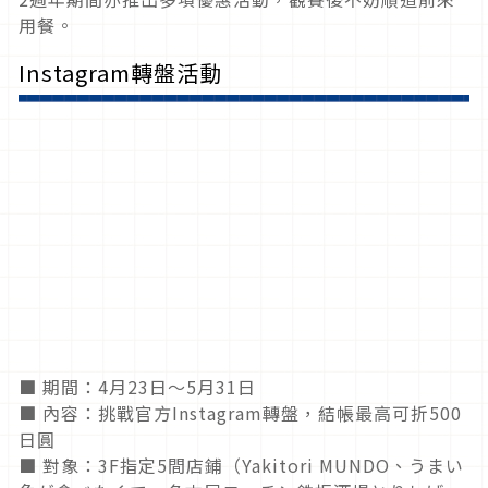
用餐。
Instagram轉盤活動
■ 期間：4月23日～5月31日
■ 內容：挑戰官方Instagram轉盤，結帳最高可折500
日圓
■ 對象：3F指定5間店鋪（Yakitori MUNDO、うまい