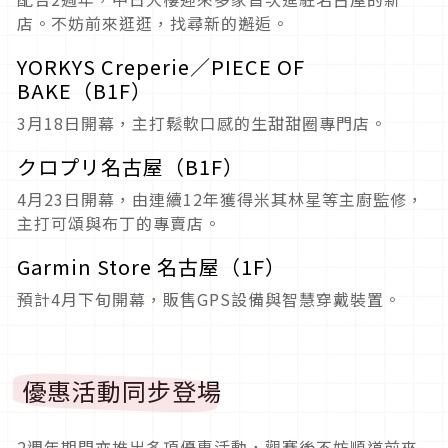
店。不妨前來逛逛，找尋新的邂逅。
YORKYS Creperie／PIECE OF
BAKE（B1F）
3月18日開幕，主打鬆軟口感的生甜甜圈專門店。
クロプリ名古屋（B1F）
4月23日開幕，由連續12年獲得米其林星等主廚監修，
主打可頌與布丁的專賣店。
Garmin Store 名古屋（1F）
預計4月下旬開幕，販售GPS設備與智慧穿戴裝置。
優惠活動同步登場
2週年期間亦推出多項優惠活動，觀賽後不妨順道前來