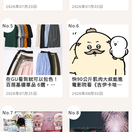
時間洗鍊的經典之作五
大都市餐廳，打造專屬
2026年07月20日
2026年07月03日
選
美食體驗！
No.
5
No.
6
在GU看到就可以包色！
快90公斤肌肉大叔能進
百搭基礎單品 6選，閉
電影院看《吉伊卡哇》
眼全收也不心疼
嗎？日本重金屬樂團
2026年07月25日
2026年08月03日
「打首」會長與nagano
老師一同給出了答案
No.
7
No.
8