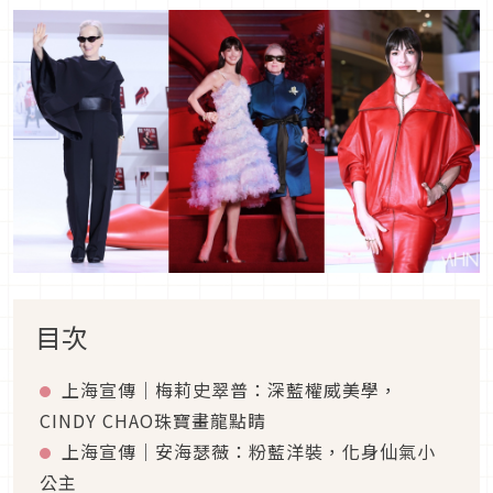
目次
上海宣傳｜梅莉史翠普：深藍權威美學，
CINDY CHAO珠寶畫龍點睛
上海宣傳｜安海瑟薇：粉藍洋裝，化身仙氣小
公主