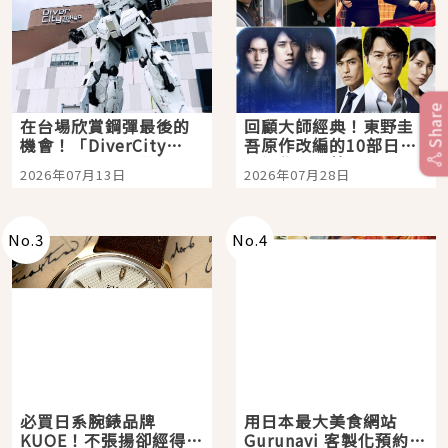
Share
在台場欣賞鋼彈最後的
回顧大師經典！東野圭
機會！「DiverCity
吾原作改編的10部日本
Tokyo Plaza」搭船、
影視作品推薦
2026年07月13日
2026年07月28日
購物、美食及夜景，一
次全體驗
No.
3
No.
4
必買日系腕錶品牌
用日本最大美食網站
KUOE！不張揚卻經得起
Gurunavi 客製化預約九