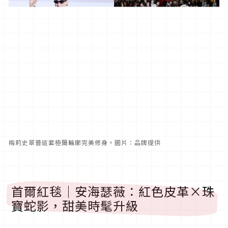
梅莉史翠普這套極簡輪廓完美修身。圖片：品牌提供
首爾紅毯｜安海瑟薇：紅色皮革×珠
寶蛇影，甜美時髦升級