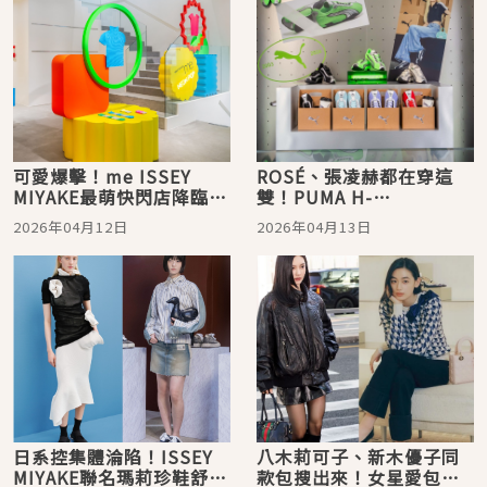
可愛爆擊！me ISSEY
ROSÉ、張凌赫都在穿這
MIYAKE最萌快閃店降臨、
雙！PUMA H-
直接被霓虹色洗版…限定
STREET「潮流得來速」
2026年04月12日
2026年04月13日
商品＋巨型扭蛋機，小心
現身心中山，3大亮點不衝
荷包失守
會後悔
日系控集體淪陷！ISSEY
八木莉可子、新木優子同
MIYAKE聯名瑪莉珍鞋舒適
款包搜出來！女星愛包清