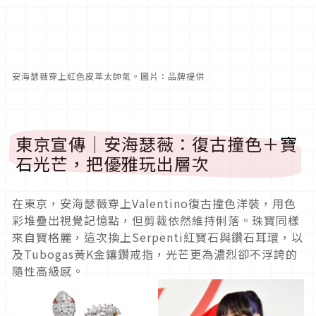
安海瑟薇穿上紅色皮革太帥氣。圖片：品牌提供
東京宣傳｜安海瑟薇：復古撞色＋寶
石光芒，把優雅玩出層次
在東京，安海瑟薇穿上Valentino復古撞色洋裝，用色
彩堆疊出視覺記憶點，但剪裁依然維持俐落。珠寶同樣
來自寶格麗，這次換上Serpenti紅寶石與鑽石耳環，以
及Tubogas黃K金鑲鑽戒指，光芒更為濃烈卻不浮誇的
隨性高級感。