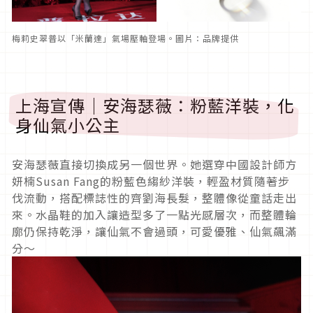
梅莉史翠普以「米蘭達」氣場壓軸登場。圖片：品牌提供
上海宣傳｜安海瑟薇：粉藍洋裝，化
身仙氣小公主
安海瑟薇直接切換成另一個世界。她選穿中國設計師方
妍楠Susan Fang的粉藍色縐紗洋裝，輕盈材質隨著步
伐流動，搭配標誌性的齊劉海長髮，整體像從童話走出
來。水晶鞋的加入讓造型多了一點光感層次，而整體輪
廓仍保持乾淨，讓仙氣不會過頭，可愛優雅、仙氣飆滿
分～