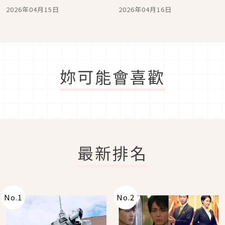
又時髦、MMY限定款溶解
單曝光、Karina這顆低調
2026年04月15日
2026年04月16日
鞋台灣買得到
又高級
妳可能會喜歡
最新排名
No.
1
No.
2