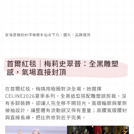
安海瑟薇的紗洋裝根本仙女下凡。圖片：品牌提供
首爾紅毯｜梅莉史翠普：全黑雕塑
感，氣場直接封頂
在首爾紅毯，梅姨用極簡對決全場。她選擇
CELINE2026夏季系列，全黑造型搭配雕塑感剪裁，沒
有多餘裝飾，卻讓人完全移不開目光。寬版輪廓與單側
披袖設計，讓整體有流動感又保有重量；高腰寬版腰封
與直線長褲，把比例修到近乎完美。