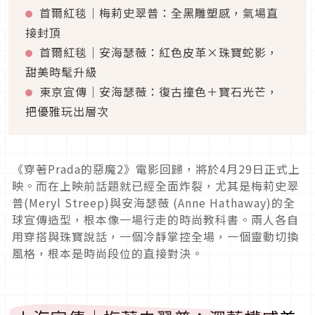
首爾紅毯｜梅莉史翠普：全黑雕塑感，氣場直
接封頂
首爾紅毯｜安海瑟薇：紅色皮革×珠寶蛇影，
甜美時髦升級
東京宣傳｜安海瑟薇：復古撞色＋寶石光芒，
把優雅玩出層次
《穿著Prada的惡魔2》電影回歸，將於4月29日正式上
映。而在上映前話題就已經全面炸裂，尤其是梅莉史翠
普(Meryl Streep)與安海瑟薇 (Anne Hathaway)的全
球宣傳造型，根本像一場行走的時尚教科書。兩人各自
用穿搭與珠寶說話，一個冷靜掌控全場，一個靈動切換
風格，根本是時尚段位的直接對決。