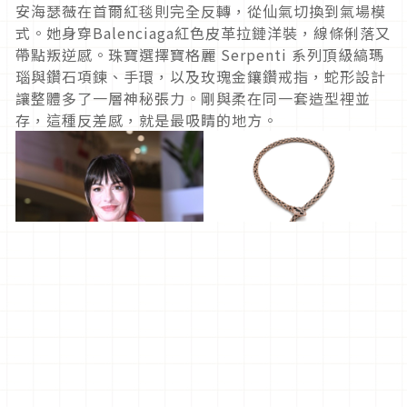
安海瑟薇在首爾紅毯則完全反轉，從仙氣切換到氣場模
式。她身穿Balenciaga紅色皮革拉鏈洋裝，線條俐落又
帶點叛逆感。珠寶選擇寶格麗 Serpenti 系列頂級縞瑪
瑙與鑽石項鍊、手環，以及玫瑰金鑲鑽戒指，蛇形設計
讓整體多了一層神秘張力。剛與柔在同一套造型裡並
存，這種反差感，就是最吸睛的地方。