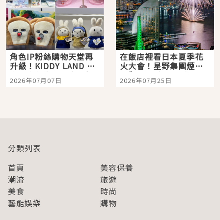
角色IP粉絲購物天堂再
在飯店裡看日本夏季花
升級！KIDDY LAND 原
火大會！星野集團煙火
宿店吉伊卡哇迎客，新
景觀飯店6選，讓你不用
2026年07月07日
2026年07月25日
開幕 OMOKADO 店3分
人擠人悠閒欣賞
即達
分類列表
首頁
美容保養
潮流
旅遊
美食
時尚
藝能娛樂
購物