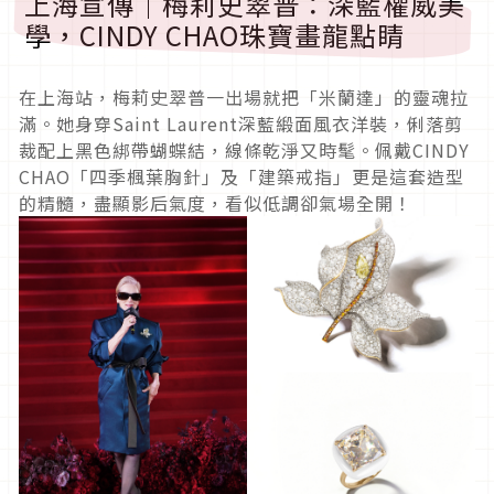
上海宣傳｜梅莉史翠普：深藍權威美
學，CINDY CHAO珠寶畫龍點睛
在上海站，梅莉史翠普一出場就把「米蘭達」的靈魂拉
滿。她身穿Saint Laurent深藍緞面風衣洋裝，俐落剪
裁配上黑色綁帶蝴蝶結，線條乾淨又時髦。佩戴CINDY
CHAO「四季楓葉胸針」及「建築戒指」更是這套造型
的精髓，盡顯影后氣度，看似低調卻氣場全開！