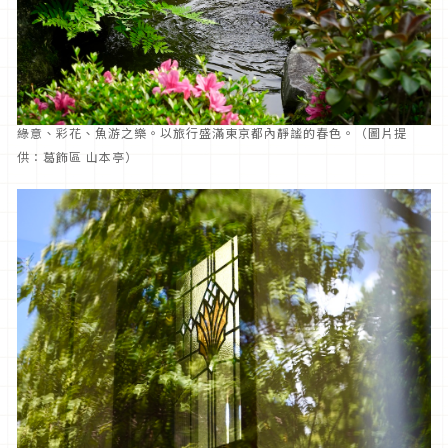
綠意、彩花、魚游之樂。以旅行盛滿東京都內靜謐的春色。（圖片提
供：葛飾區 山本亭）