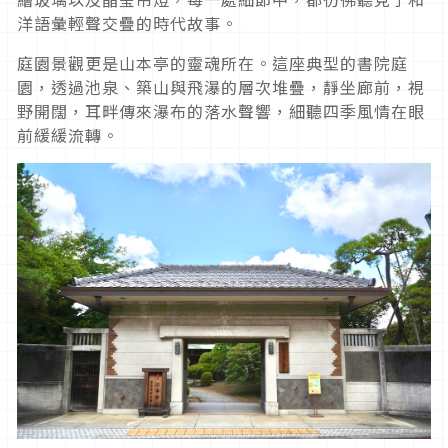
洋語彙輕聲交疊的時代故事。
庭園景觀更是山本亭的靈魂所在。這座典型的書院庭
園，透過池泉、築山與飛瀑的層次堆疊，靜坐廊前，視
野開闊，耳畔傳來瀑布的落水聲響，細聽四季風情在眼
前緩緩流轉。