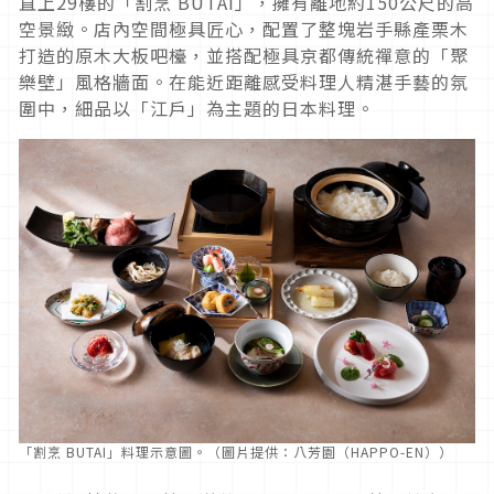
直上29樓的「割烹 BUTAI」，擁有離地約150公尺的高
空景緻。店內空間極具匠心，配置了整塊岩手縣產栗木
打造的原木大板吧檯，並搭配極具京都傳統禪意的「聚
樂壁」風格牆面。在能近距離感受料理人精湛手藝的氛
圍中，細品以「江戶」為主題的日本料理。
「割烹 BUTAI」料理示意圖。（圖片提供：八芳園（HAPPO-EN））