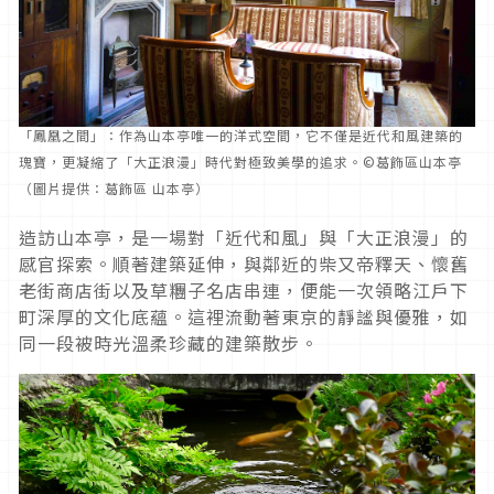
「鳳凰之間」：作為山本亭唯一的洋式空間，它不僅是近代和風建築的
瑰寶，更凝縮了「大正浪漫」時代對極致美學的追求。©葛飾區山本亭
（圖片提供：葛飾區 山本亭）
造訪山本亭，是一場對「近代和風」與「大正浪漫」的
感官探索。順著建築延伸，與鄰近的柴又帝釋天、懷舊
老街商店街以及草糰子名店串連，便能一次領略江戶下
町深厚的文化底蘊。這裡流動著東京的靜謐與優雅，如
同一段被時光溫柔珍藏的建築散步。