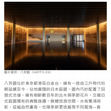
圖片提供：八芳園（HAPPO-EN）
八芳園位於東京都港區白金台，擁有一座自江戶時代初
期延續至今、佔地廣闊的日本庭園。園內巧妙配置了回
遊式池塘，擁有樹齡數百年的古木與季節花卉，交織日
式庭園獨有的典雅逸趣。錦鯉悠游池間、水鳥驚鴻掠
影，這幅自然畫卷，也隨季節更迭展現不同風情—春