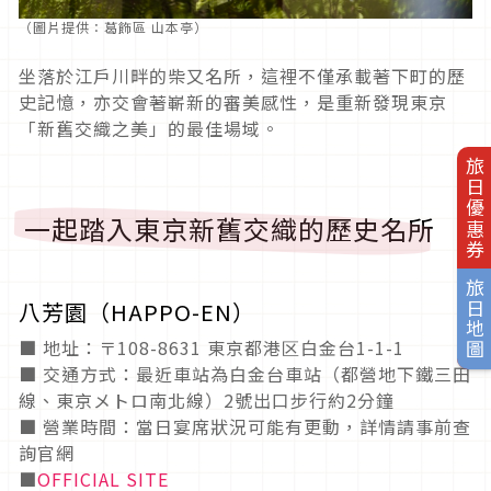
（圖片提供：葛飾區 山本亭）
坐落於江戶川畔的柴又名所，這裡不僅承載著下町的歷
史記憶，亦交會著嶄新的審美感性，是重新發現東京
「新舊交織之美」的最佳場域。
旅日優惠券
一起踏入東京新舊交織的歷史名所
旅日地圖
八芳園（HAPPO-EN）
■ 地址：〒108-8631 東京都港区白金台1-1-1
■ 交通方式：最近車站為白金台車站（都營地下鐵三田
線、東京メトロ南北線）2號出口步行約2分鐘
■ 營業時間：當日宴席狀況可能有更動，詳情請事前查
詢官網
■
OFFICIAL SITE