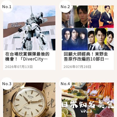
No.
1
No.
2
在台場欣賞鋼彈最後的
回顧大師經典！東野圭
機會！「DiverCity
吾原作改編的10部日本
Tokyo Plaza」搭船、
影視作品推薦
2026年07月13日
2026年07月28日
購物、美食及夜景，一
次全體驗
No.
3
No.
4