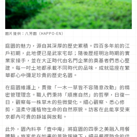
圖片提供：八芳園（HAPPO-EN）
庭園的魅力，源自其深厚的歷史累積。四百多年前的江
戶初期，此地便已是武家宅邸；隨後歷經明治時期的實
業家接手，並在大正時代由名門企業的奠基者們悉心整
建。每一吋土地都承載不同時代的品味，成就這座在繁
華都心中彌足珍貴的歷史名園。
在庭園維護上，貫徹「一木一草皆不容隨意改動」的精
密管理理念。職人們秉持「順應自然」的哲學，日復一
日，觀察每一株草木的些微變化。細心觀察、悉心修
剪，溫柔守護植物生命的自然原貌。訪客在此能享受東
京都內可貴的靜謐與放鬆。
此外，園內料亭「壺中庵」將庭園的四季之美融入用餐
體驗。旅客能在如畫的景致簇擁下，細品嚴選時令的佳