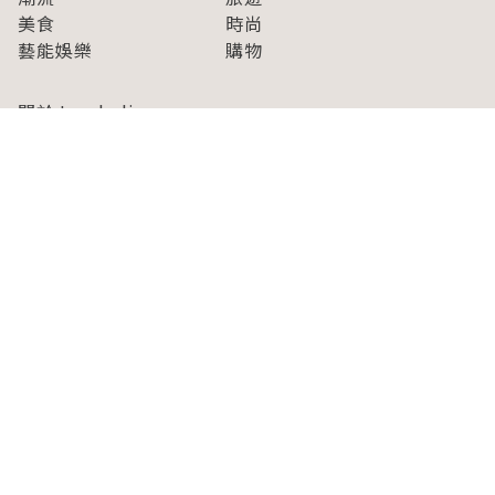
美食
時尚
藝能娛樂
購物
關於Japaholic
關於我們
免責事項
寫手招募
Japaholic Girls招募
廣告、合作洽談
關鍵字列表
お問い合わせ
看看更多有關Japaholic！