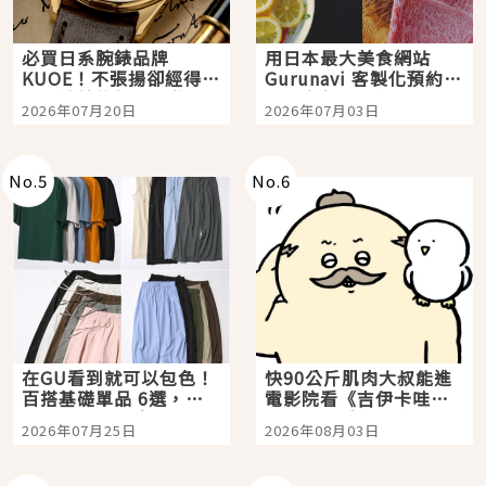
必買日系腕錶品牌
用日本最大美食網站
KUOE！不張揚卻經得起
Gurunavi 客製化預約九
時間洗鍊的經典之作五
大都市餐廳，打造專屬
2026年07月20日
2026年07月03日
選
美食體驗！
No.
5
No.
6
在GU看到就可以包色！
快90公斤肌肉大叔能進
百搭基礎單品 6選，閉
電影院看《吉伊卡哇》
眼全收也不心疼
嗎？日本重金屬樂團
2026年07月25日
2026年08月03日
「打首」會長與nagano
老師一同給出了答案