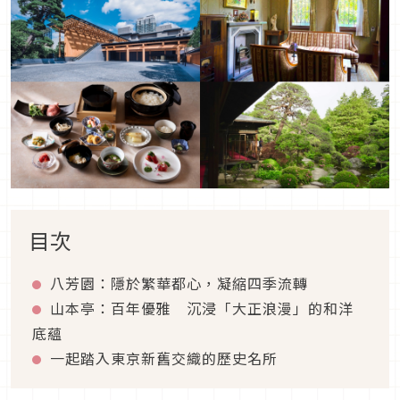
目次
八芳園：隱於繁華都心，凝縮四季流轉
山本亭：百年優雅 沉浸「大正浪漫」的和洋
底蘊
一起踏入東京新舊交織的歷史名所