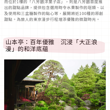
而位於1樓的「八芳園洋菓子店」，則是八芳園首度推
出的甜點品牌，提供包含選用時令水果製作的塔類、以
及使用和三盆糖製作的點心等，展開將近100種的原創
甜點。為旅人的東京漫步行程增添優雅的微甜時光。
山本亭：百年優雅 沉浸「大正浪
漫」的和洋底蘊