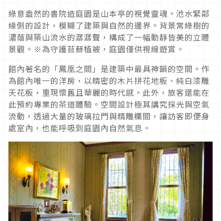
綠意盎然的書院造庭園是山本亭的視覺靈魂。池水緊鄰
緣側的設計，模糊了建築與自然的邊界。背景常綠樹的
濃蔭與築山流水的潺潺聲，構成了一幅動靜皆美的立體
景觀。※為守護苔蘚植被，庭園僅供視線遊賞。
館內著名的「鳳凰之間」是建築中最具神韻的空間。作
為館內唯一的洋房，以精密的木片拼花地板、純白漆雕
天花板，重現懷舊且華麗的時代感。此外，旅客還能在
此預約專業的茶道體驗。空間設計極其講究採光與空氣
流動，透過大量的玻璃拉門與精雕欄間，讓訪客即便身
處室內，也能呼吸到庭園內自然氣息。