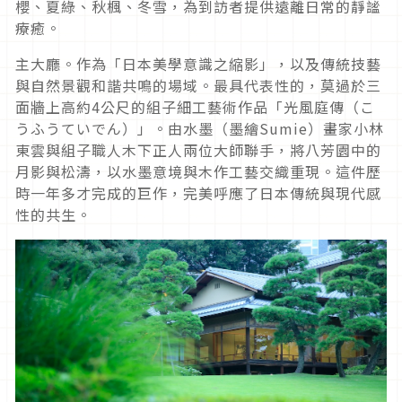
櫻、夏綠、秋楓、冬雪，為到訪者提供遠離日常的靜謐
療癒。
主大廳。作為「日本美學意識之縮影」，以及傳統技藝
與自然景觀和諧共鳴的場域。最具代表性的，莫過於三
面牆上高約4公尺的組子細工藝術作品「光風庭傳（こ
うふうていでん）」。由水墨（墨繪Sumie）畫家小林
東雲與組子職人木下正人兩位大師聯手，將八芳園中的
月影與松濤，以水墨意境與木作工藝交織重現。這件歷
時一年多才完成的巨作，完美呼應了日本傳統與現代感
性的共生。