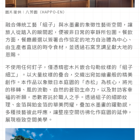
圖片提供：八芳園（HAPPO-EN）
融合傳統工藝「組子」與水墨畫的象徵性藝術空間，讓
旅人從踏入的瞬間起，便被非日常的寧靜所包圍。餐飲
方面，餐廳嚴選以簽署合作協定的地方自治體為中心、
由生產者直送的時令食材，並透過石窯烹調呈獻大地的
恩賜。
不使用任何釘子，僅憑精密木片嵌合勾勒紋樣的「組子
細工」。以大量紋樣的疊合，交織出宛如繪畫般的精美
創作。本作品以象徵日本庭園的「赤松」為核心，將光
的移轉、風的流動、自然的蒼勁生命力，以及對訪客幸
福的祈願，悉數寄託於職人之手。透過組子的細節紋
理、金箔與鉑金箔的華美閃耀，疊加水墨畫的躍動感，
多種技藝彼此呼應，讓整座空間彷彿化作庭園的延伸，
展現極致空間美學。