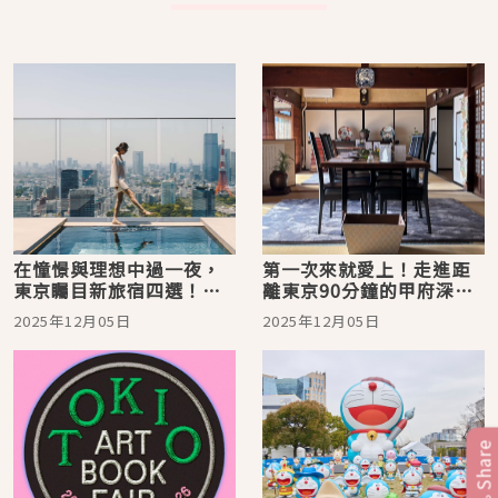
在憧憬與理想中過一夜，
第一次來就愛上！走進距
東京矚目新旅宿四選！盡
離東京90分鐘的甲府深度
攬東京景致、體驗祭典與
健康慢旅遊：當地人推薦
2025年12月05日
2025年12月05日
抹茶文化
美食、咖啡、自然景點
Share