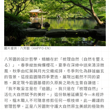
圖片提供：八芳園（HAPPO-EN）
八芳園的設計哲學，精髓在於「梳理自然（自然を整え
る）」。春季綻放絢爛櫻花，夏季在深綠中送來清涼微
風，秋季由紅葉與月光交織成詩，冬季則化為靜謐幽玄
的雪景。這座庭園隨四季更迭，展現出截然不同的姿
態。奠定現今庭園基礎的久原房之助先生曾自謙道：
「我不敢妄言是在『造園』，我只是在『梳理自然』，
活化大自然賦予的美好。」這份執著延續至今—未經許
可，植木職人不可隨意修剪任何一根枝條。此一嚴謹的
管理哲學，正是八芳園對守護大自然原生美感的極致熱