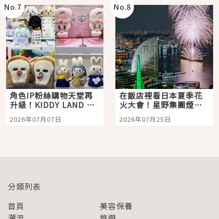
No.
7
No.
8
角色IP粉絲購物天堂再
在飯店裡看日本夏季花
升級！KIDDY LAND 原
火大會！星野集團煙火
宿店吉伊卡哇迎客，新
景觀飯店6選，讓你不用
2026年07月07日
2026年07月25日
開幕 OMOKADO 店3分
人擠人悠閒欣賞
即達
分類列表
首頁
美容保養
潮流
旅遊