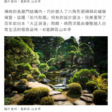
圖片提供：葛飾區 山本亭
傳統的長屋門結構內，巧妙嵌入了六角形瓷磚與彩繪玻
璃窗。這種「近代和風」特有的設計語法，完美重現了
百年前日本「大正浪漫」時期，將西洋風尚優雅融入日
常生活的極致品味。©葛飾區山本亭
圖片提供：葛飾區 山本亭