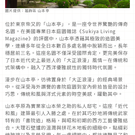
圖片提供：葛飾區 山本亭
位於東京柴又的「山本亭」，是一座令世界驚艷的傳奇
名園。在美國專業日本庭園雜誌《Sukiya Living
Magazine》的評選中，山本亭憑藉其極致的造園美
學，連續多年從全日本數百多處名勝中脫穎而出，長年
穩居前三名。這座名園不僅深受國際肯定，更完美保存
了日本近代史上最迷人的「大正浪漫」風情－在傳統和
式架構中，融入了西洋優雅感性的獨特時代氛圍。
漫步在山本亭，彷彿置身於「大正浪漫」的經典場景
中。從深受海外讚譽的書院庭園到室內俯拾皆是的設計
巧思，傳統和風與洋式元素的時空美感，躍動其中。
山本亭原為實業家山本榮之助的私人邸宅。這座「近代
和風」建築最引人入勝之處，在於其巧妙地將傳統武家
特有的「書院造」格局，與昭和初期的西方工藝優雅結
合。大理石壁爐的溫潤與拼花木地板的細緻中，點綴彩
繪玻璃以及晶瑩吊燈，每一處細節中，都彷彿聽見了和