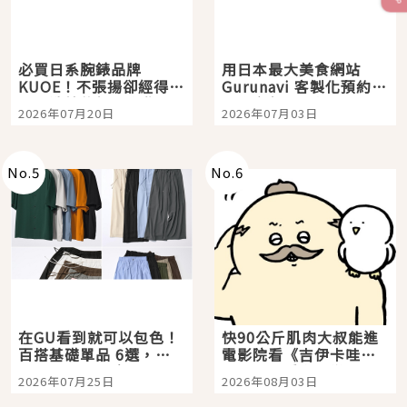
必買日系腕錶品牌
用日本最大美食網站
KUOE！不張揚卻經得起
Gurunavi 客製化預約九
時間洗鍊的經典之作五
大都市餐廳，打造專屬
2026年07月20日
2026年07月03日
選
美食體驗！
No.
5
No.
6
在GU看到就可以包色！
快90公斤肌肉大叔能進
百搭基礎單品 6選，閉
電影院看《吉伊卡哇》
眼全收也不心疼
嗎？日本重金屬樂團
2026年07月25日
2026年08月03日
「打首」會長與nagano
老師一同給出了答案