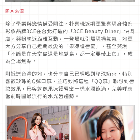
圖片來源
除了學業與戀情備受關注，朴喜珗近期更驚喜現身韓系
彩妝品牌3CE在台北打造的「3CE Beauty Diner」快閃
店，與粉絲近距離互動，一登場就引爆現場氣氛。她更
大方分享自己近期最愛的「果凍護唇蜜」，甚至笑說
「不論是在天堂島還是地獄島，都一定要帶上它」，成
為全場焦點。
剛抵達台灣的她，也分享自己已經喝到珍珠奶茶，特別
喜歡珍珠的Q彈口感，並巧妙將這種「QQ感」聯想到唇
妝效果，形容就像果凍護唇蜜一樣水潤飽滿，完美呼應
當前韓國最流行的水光唇趨勢。