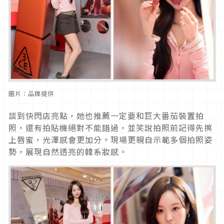
圖片：品牌提供
談到快閃店亮點，她也推薦一定要和巨大番茄裝置拍
照，還有拍貼機絕對不能錯過，並笑說拍照前記得先擦
上唇蜜，光澤感會更加分。現場更親自示範多個拍照姿
勢，展現自然透亮的韓系妝感。