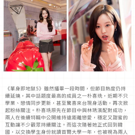
《單身即地獄5》雖然播畢一段時間，但節目熱度仍持
續延燒，其中話題度最高的成員之一朴喜珗，近期不只
學業、戀情同步更新，甚至驚喜來台現身活動，再次掀
起粉絲關注。朴喜珗原先在節目中與林琇濱配對成功，
兩人在後續特輯中公開維持遠距離戀愛，穩定又甜蜜的
互動讓不少觀眾持續關注。而這次隨著她正式回到韓
國，以交換學生身份就讀首爾大學一年，也被視為兩人