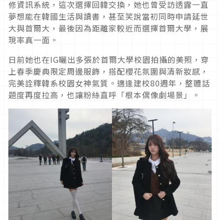
修資訊系統，這次選擇回韓交換，她也曾受訪透露一直
夢想能在韓國生活與讀書，甚至笑說當初同時申請延世
大與首爾大，最後因為距離家較近而選擇首爾大學，展
現率真一面。
日前她也在IG曬出多張於首爾大學校園拍攝的美照，穿
上春季慶典限定周邊服飾，搭配櫻花氛圍與清新妝感，
完美詮釋韓系校園女神氣質。適逢建校80週年，整體話
題度再度拉高，也讓粉絲直呼「根本偶像劇場景」。