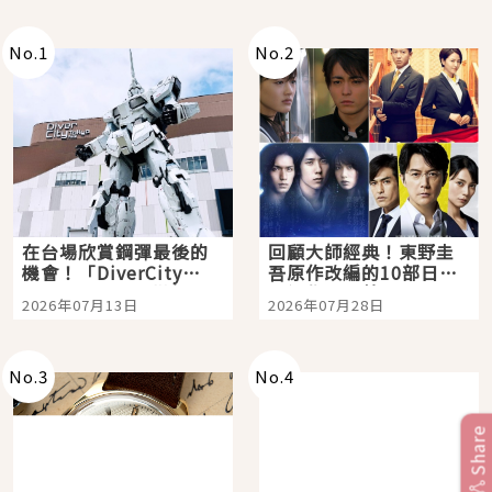
No.
1
No.
2
在台場欣賞鋼彈最後的
回顧大師經典！東野圭
機會！「DiverCity
吾原作改編的10部日本
Tokyo Plaza」搭船、
影視作品推薦
2026年07月13日
2026年07月28日
購物、美食及夜景，一
次全體驗
No.
3
No.
4
Share