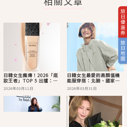
相關文章
旅日優惠券
旅日地圖
日韓女生瘋傳！2026「底
日韓女生最愛的高顏值機
妝王者」TOP 5 出爐：從
能服穿搭：北臉、國家地
DECORTE黛珂的微霧光，
理服飾通通上榜，讓你的
2026年03月11日
2026年03月31日
到SUQQU 水光膜、NARS
夏日能降溫外，更兼具輕
柔焦控場，專業化妝師也
量、時髦度！
收藏！