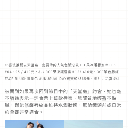
朴喜珗推薦去天堂島一定要帶的人氣色號必收3CE果凍護唇蜜＃01、
#04、05 / 410元，右：3CE果凍護唇蜜＃13/ 410元、3CE單色腮紅
FACE BLUSH限量色
#UNUSUAL DAY寶寶藍/565元。圖片：品牌提供
被問到如果再次回到節目中的「天堂島」約會，她也毫
不猶豫表示一定會帶上這款唇蜜，強調質地輕盈不黏
膩，還能修飾唇紋並維持水潤狀態，無論鏡頭前或日常
約會都非常適合。