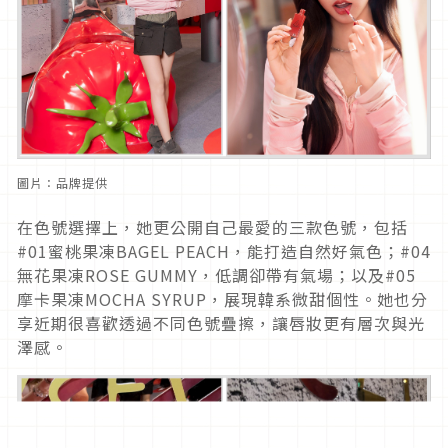
圖片：品牌提供
在色號選擇上，她更公開自己最愛的三款色號，包括
#01蜜桃果凍BAGEL PEACH，能打造自然好氣色；#04
無花果凍ROSE GUMMY，低調卻帶有氣場；以及#05
摩卡果凍MOCHA SYRUP，展現韓系微甜個性。她也分
享近期很喜歡透過不同色號疊擦，讓唇妝更有層次與光
澤感。