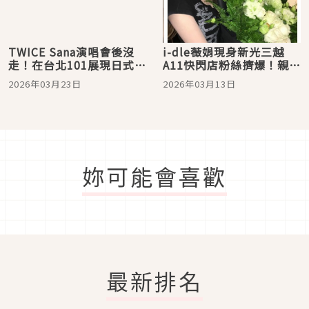
TWICE Sana演唱會後沒
i-dle薇娟現身新光三越
走！在台北101展現日式優
A11快閃店粉絲擠爆！親揭
雅休閒風，這顆Polo「金
女團級持色底妝秘密
2026年03月23日
2026年03月13日
絲雀黃桶包＋小熊吊飾」
可愛爆擊
妳可能會喜歡
最新排名