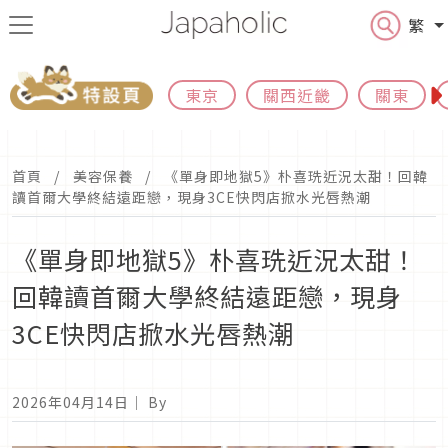
繁
東京
關西近畿
關東
首頁
美容保養
《單身即地獄5》朴喜珗近況太甜！回韓
讀首爾大學終結遠距戀，現身3CE快閃店掀水光唇熱潮
《單身即地獄5》朴喜珗近況太甜！
回韓讀首爾大學終結遠距戀，現身
3CE快閃店掀水光唇熱潮
2026年04月14日
｜ By