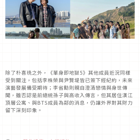
除了朴喜珗之外，《單身即地獄5》其他成員近況同樣
受到關注，包括李株榮與尹賢堤皆已簽下經紀約，未來
演藝發展備受期待；李省勳則親自澄清戀情與身世傳
聞，雖否認是前總統孫子與高收入傳言，但其居住漢江
頂層公寓、與BTS成員為鄰的消息，仍讓外界對其財力
留下深刻印象。