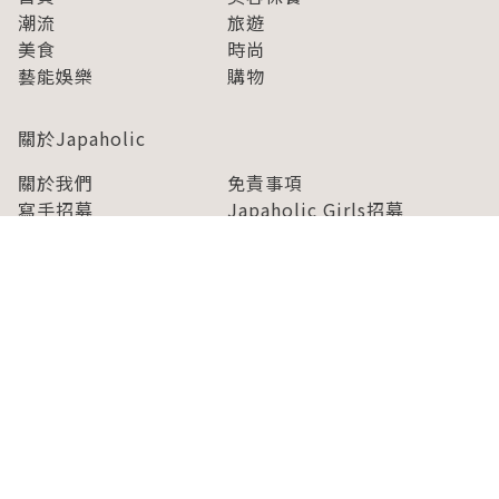
潮流
旅遊
美食
時尚
藝能娛樂
購物
關於Japaholic
關於我們
免責事項
寫手招募
Japaholic Girls招募
廣告、合作洽談
關鍵字列表
お問い合わせ
看看更多有關Japaholic！