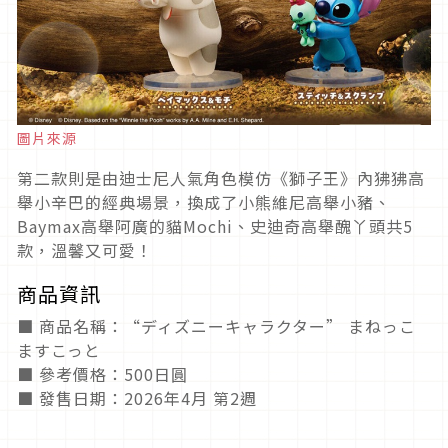
圖片來源
第二款則是由迪士尼人氣角色模仿《獅子王》內狒狒高
舉小辛巴的經典場景，換成了小熊維尼高舉小豬、
Baymax高舉阿廣的貓Mochi、史迪奇高舉醜丫頭共5
款，溫馨又可愛！
商品資訊
■ 商品名稱：“ディズニーキャラクター” まねっこ
ますこっと
■ 參考價格：500日圓
■ 發售日期：2026年4月 第2週