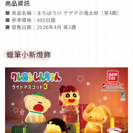
商品資訊
■ 商品名稱：まちぼうけ ゲゲゲの鬼太郎（第4期）
■ 參考價格：400日圓
■ 發售日期：2026年4月 第3週
蠟筆小新燈飾