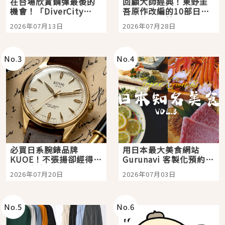
在台場欣賞鋼彈最後的
回顧大師經典！東野圭
機會！「DiverCity
吾原作改編的10部日本
Tokyo Plaza」搭船、
影視作品推薦
2026年07月13日
2026年07月28日
購物、美食及夜景，一
次全體驗
No.
3
No.
4
必買日系腕錶品牌
用日本最大美食網站
KUOE！不張揚卻經得起
Gurunavi 客製化預約九
時間洗鍊的經典之作五
大都市餐廳，打造專屬
2026年07月20日
2026年07月03日
選
美食體驗！
No.
5
No.
6