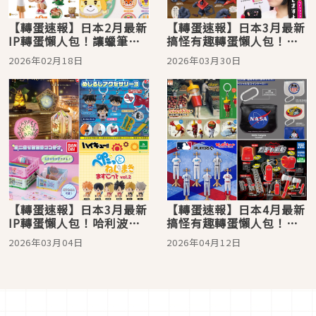
【轉蛋速報】日本2月最新
【轉蛋速報】日本3月最新
IP轉蛋懶人包！讓蠟筆小
搞怪有趣轉蛋懶人包！酒
新時鐘陪你度過可愛日常
醉的工地猩猩也太好笑
2026年02月18日
2026年03月30日
【轉蛋速報】日本3月最新
【轉蛋速報】日本4月最新
IP轉蛋懶人包！哈利波特
搞怪有趣轉蛋懶人包！擬
「青蛙巧克力」點燈超可
人番茄醬超鬧
2026年03月04日
2026年04月12日
愛