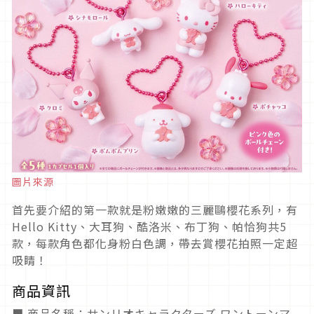
圖片來源
首先要介紹的第一款就是粉嫩嫩的三麗鷗櫻花系列，有
Hello Kitty、大耳狗、酷洛米、布丁狗、帕恰狗共5
款，每款角色都化身粉白色調，帶去賞櫻花拍照一定超
吸睛！
商品資訊
■ 商品名稱：サンリオキャラクターズ ワントーンマ