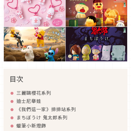
目次
三麗鷗櫻花系列
迪士尼舉娃
《我們這一家》排排站系列
まちぼうけ 鬼太郎系列
蠟筆小新燈飾