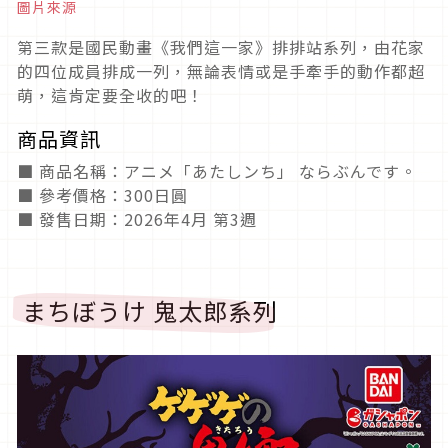
圖片來源
第三款是國民動畫《我們這一家》排排站系列，由花家
的四位成員排成一列，無論表情或是手牽手的動作都超
萌，這肯定要全收的吧！
商品資訊
■ 商品名稱：アニメ「あたしンち」 ならぶんです。
■ 參考價格：300日圓
■ 發售日期：2026年4月 第3週
まちぼうけ 鬼太郎系列