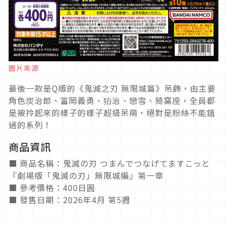
圖片來源
最後一款是Q版的《鬼滅之刃 無限城篇》吊飾，由主要
角色炭治郎、富岡義勇、狛治、戀雪、猗窩座，全員都
是被拎起來的樣子的樣子超級呆萌，絕對是粉絲不能錯
過的系列！
商品資訊
■ 商品名稱：鬼滅の刃 つまんでつなげてますこっと
『劇場版「鬼滅の刃」無限城編』第一章
■ 參考價格：400日圓
■ 發售日期：2026年4月 第5週