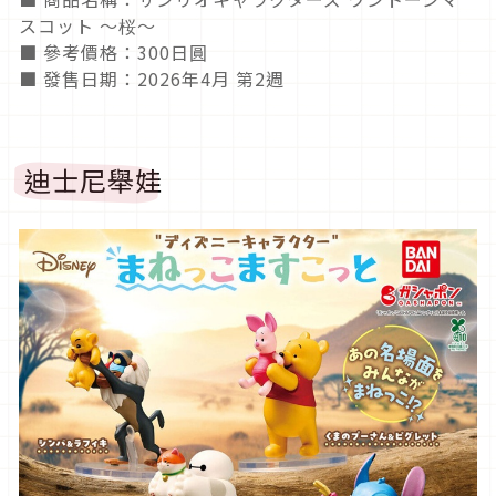
スコット ～桜～
■ 參考價格：300日圓
■ 發售日期：2026年4月 第2週
迪士尼舉娃