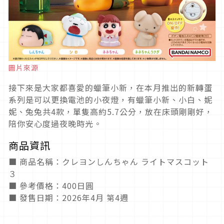
圖片來源
接下來是大家都喜愛的蠟筆小新，在本月推出的新轉蛋
系列是可以更換電池的小夜燈，有蠟筆小新、小白、妮
妮、兔兔共4款，單隻高約5.7公分，放在床頭剛剛好，
陪你安心度過夜晚時光。
商品資訊
■ 商品名稱：クレヨンしんちゃん ライトマスコット
３
■ 參考價格：400日圓
■ 發售日期：2026年4月 第4週