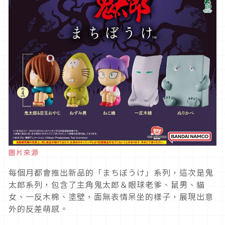
圖片來源
每個月都會推出新品的「まちぼうけ」系列，這次是鬼
太郎系列，包含了主角鬼太郎＆眼球老爹、鼠男、貓
女、一反木棉、塗壁，面無表情呆坐的樣子，展現出意
外的反差萌感。