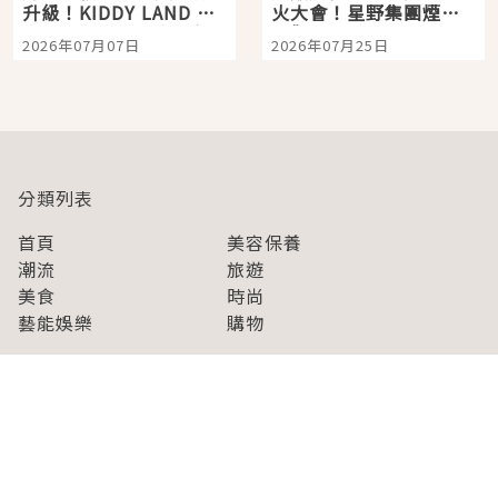
升級！KIDDY LAND 原
火大會！星野集團煙火
宿店吉伊卡哇迎客，新
景觀飯店6選，讓你不用
2026年07月07日
2026年07月25日
開幕 OMOKADO 店3分
人擠人悠閒欣賞
即達
分類列表
首頁
美容保養
潮流
旅遊
美食
時尚
藝能娛樂
購物
關於Japaholic
關於我們
免責事項
寫手招募
Japaholic Girls招募
廣告、合作洽談
關鍵字列表