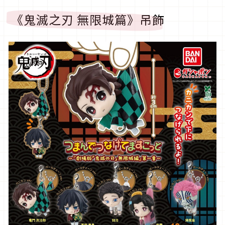
《鬼滅之刃 無限城篇》吊飾