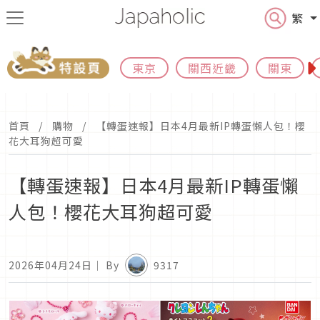
繁
東京
關西近畿
關東
首頁
購物
【轉蛋速報】日本4月最新IP轉蛋懶人包！櫻
花大耳狗超可愛
【轉蛋速報】日本4月最新IP轉蛋懶
人包！櫻花大耳狗超可愛
2026年04月24日
｜ By
9317