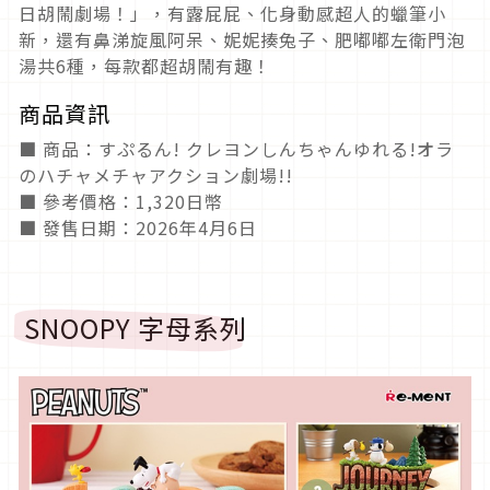
日胡鬧劇場！」，有露屁屁、化身動感超人的蠟筆小
新，還有鼻涕旋風阿呆、妮妮揍兔子、肥嘟嘟左衛門泡
湯共6種，每款都超胡鬧有趣！
商品資訊
■ 商品：すぷるん! クレヨンしんちゃんゆれる!オラ
のハチャメチャアクション劇場!!
■ 參考價格：1,320日幣
■ 發售日期：2026年4月6日
SNOOPY 字母系列