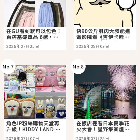
在GU看到就可以包色！
快90公斤肌肉大叔能進
百搭基礎單品 6選，閉
電影院看《吉伊卡哇》
眼全收也不心疼
嗎？日本重金屬樂團
2026年07月25日
2026年08月03日
「打首」會長與nagano
老師一同給出了答案
No.
7
No.
8
角色IP粉絲購物天堂再
在飯店裡看日本夏季花
升級！KIDDY LAND 原
火大會！星野集團煙火
宿店吉伊卡哇迎客，新
景觀飯店6選，讓你不用
2026年07月07日
2026年07月25日