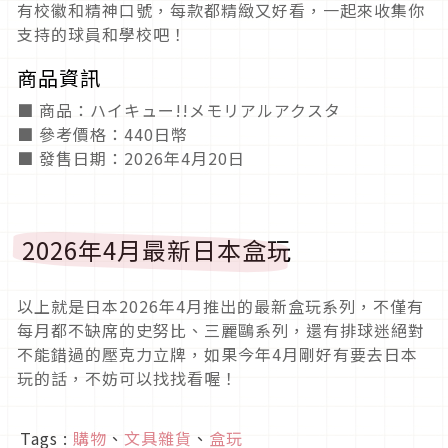
有校徽和精神口號，每款都精緻又好看，一起來收集你
支持的球員和學校吧！
商品資訊
■ 商品：ハイキュー!!メモリアルアクスタ
■ 參考價格：440日幣
■ 發售日期：2026年4月20日
2026年4月最新日本盒玩
以上就是日本2026年4月推出的最新盒玩系列，不僅有
每月都不缺席的史努比、三麗鷗系列，還有排球迷絕對
不能錯過的壓克力立牌，如果今年4月剛好有要去日本
玩的話，不妨可以找找看喔！
Tags :
購物
、
文具雜貨
、
盒玩