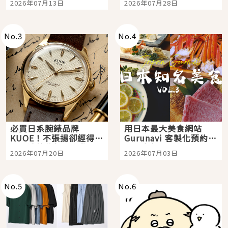
2026年07月13日
2026年07月28日
購物、美食及夜景，一
次全體驗
No.
3
No.
4
必買日系腕錶品牌
用日本最大美食網站
KUOE！不張揚卻經得起
Gurunavi 客製化預約九
時間洗鍊的經典之作五
大都市餐廳，打造專屬
2026年07月20日
2026年07月03日
選
美食體驗！
No.
5
No.
6