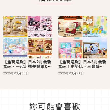
【盒玩速報】日本2月最新
【盒玩速報】日本3月最新
盒玩，一起走進美樂蒂&酷
盒玩！史努比、三麗鷗、
洛米的夢幻化妝間
寶可夢，還可以把整間客
2026年02月08日
2026年03月21日
美多咖啡搬回家
妳可能會喜歡