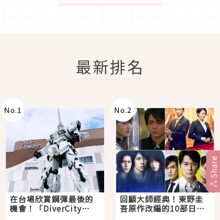
最新排名
No.
1
No.
2
Share
在台場欣賞鋼彈最後的
回顧大師經典！東野圭
機會！「DiverCity
吾原作改編的10部日本
Tokyo Plaza」搭船、
影視作品推薦