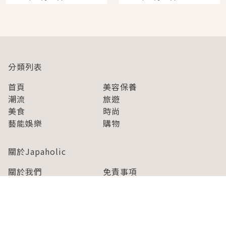
開幕 OMOKADO 店3分
人擠人悠閒欣賞
即達
分類列表
首頁
美容保養
潮流
旅遊
美食
時尚
藝能娛樂
購物
關於Japaholic
關於我們
免責事項
寫手招募
Japaholic Girls招募
廣告、合作洽談
關鍵字列表
お問い合わせ