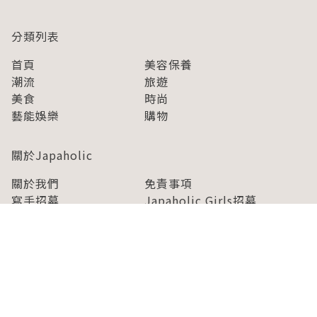
分類列表
首頁
美容保養
潮流
旅遊
美食
時尚
藝能娛樂
購物
關於Japaholic
關於我們
免責事項
寫手招募
Japaholic Girls招募
廣告、合作洽談
關鍵字列表
お問い合わせ