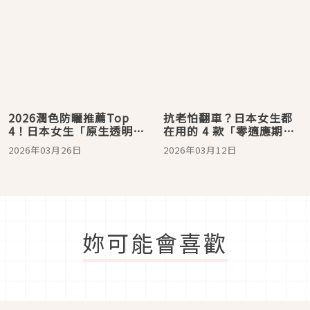
小臉！
2026潤色防曬推薦Top
抗老怕翻車？日本女生都
4！日本女生「原生透明
在用的 4 款「零適應期」A
感」公式：安耐曬、黛
醇：從眼周到全臉，循序
2026年03月26日
2026年03月12日
珂、ALLIE吉伊卡哇聯名一
漸進養出透亮日雜肌
抹偽素顏
妳可能會喜歡