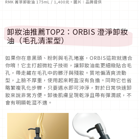
RMK 菁萃卸妝油 175mL / 1,400元。圖片：品牌提供
卸妝油推薦TOP2：ORBIS 澄淨卸妝
油（毛孔清潔型）
如果你在意黑頭、粉刺與毛孔堵塞，ORBIS這款就適合
你唷！它主打超微粒子技術，讓卸妝油能更細緻貼合毛
孔，
帶走藏在毛孔中的髒汙與殘妝。質地偏清爽流動
型，上臉不厚重，
使用起來輕盈沒有負擔。同時它也省
略繁複乳化步驟，只要遇水即可沖淨，
對於日常快速卸
妝來說非常方便。卸後肌膚呈現乾淨且帶有彈潤感，
不
會有明顯乾澀不適。