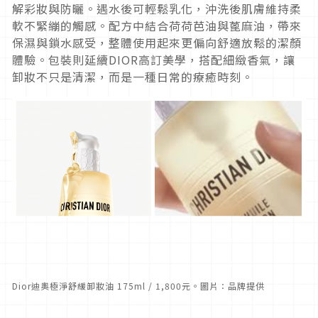
解彩妝與防曬。
遇水後可輕鬆乳化，沖洗後肌膚維持柔
軟不緊繃的觸感。配方中結合荷荷芭油與蓖麻油，帶來
保濕與鎖水感受，
整體使用起來更偏向舒適放鬆的潔顏
體驗。包裝則延續DIOR高訂美學，搭配細緻香氣，讓
卸妝不只是清潔，
而是一種日常的療癒時刻。
Dior迪奧極淨舒緩卸妝油 175ml / 1,800元。圖片：品牌提供