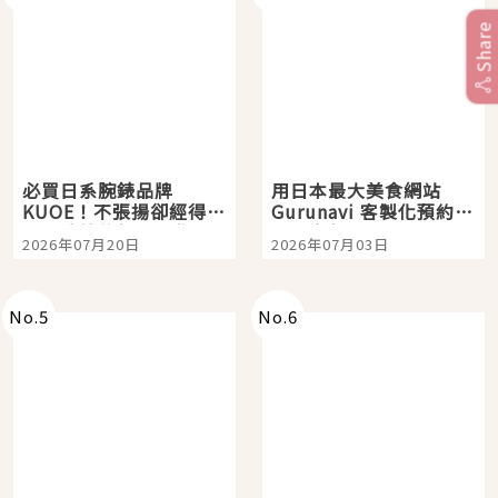
Share
必買日系腕錶品牌
用日本最大美食網站
KUOE！不張揚卻經得起
Gurunavi 客製化預約九
時間洗鍊的經典之作五
大都市餐廳，打造專屬
2026年07月20日
2026年07月03日
選
美食體驗！
No.
5
No.
6