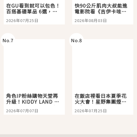
在GU看到就可以包色！
快90公斤肌肉大叔能進
百搭基礎單品 6選，閉
電影院看《吉伊卡哇》
眼全收也不心疼
嗎？日本重金屬樂團
2026年07月25日
2026年08月03日
「打首」會長與nagano
老師一同給出了答案
No.
7
No.
8
角色IP粉絲購物天堂再
在飯店裡看日本夏季花
升級！KIDDY LAND 原
火大會！星野集團煙火
宿店吉伊卡哇迎客，新
景觀飯店6選，讓你不用
2026年07月07日
2026年07月25日
開幕 OMOKADO 店3分
人擠人悠閒欣賞
即達