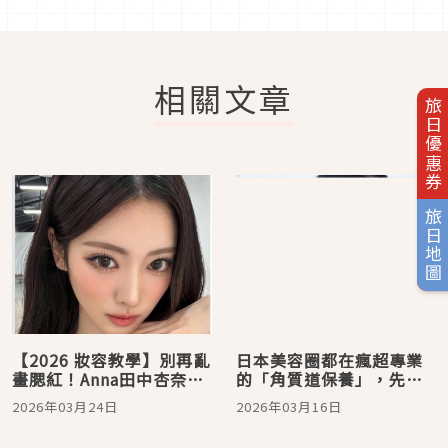
相關文章
旅日優惠券
旅日地圖
【2026 妝容教學】別再亂
日本美容圈都在瘋超專業
畫腮紅！Anna田中杏奈
的「角質道保養」，先
「害羞紅暈妝」公式：重
「養」角質再美白，準確
2026年03月24日
2026年03月16日
心頰彩＋校色遮瑕，蠟黃
順序才是關鍵！
肌畫出透明感，視覺秒縮