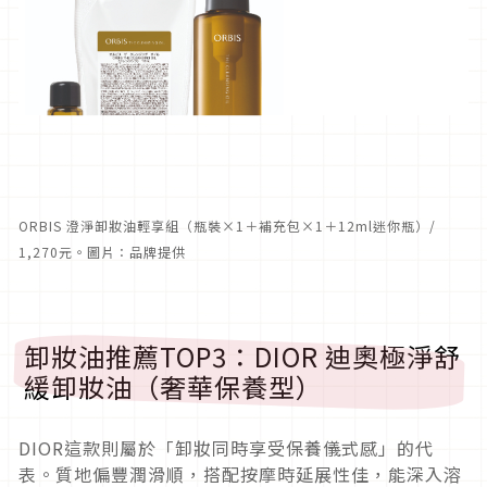
ORBIS 澄淨卸妝油輕享組（瓶裝×1＋補充包×1＋12ml迷你瓶）/
1,270元。圖片：品牌提供
卸妝油推薦TOP3：DIOR 迪奧極淨舒
緩卸妝油（奢華保養型）
DIOR這款則屬於「卸妝同時享受保養儀式感」的代
表。質地偏豐潤滑順，搭配按摩時延展性佳，能深入溶