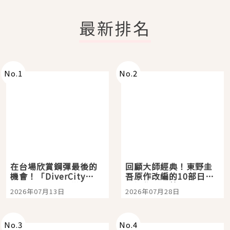
最新排名
No.
1
No.
2
在台場欣賞鋼彈最後的
回顧大師經典！東野圭
機會！「DiverCity
吾原作改編的10部日本
Tokyo Plaza」搭船、
影視作品推薦
2026年07月13日
2026年07月28日
購物、美食及夜景，一
次全體驗
No.
3
No.
4