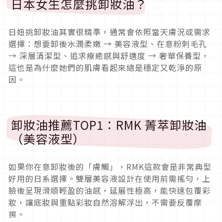
日本女生怎麼挑卸妝油？
日妞挑卸妝油其實很精準，通常會依照當天膚況或需求
選擇：想要卸後水潤柔嫩 → 美容液型、在意粉刺毛孔
→ 深層清潔型、追求療癒感與舒適度 → 奢華保養型，
這也是為什麼她們的肌膚看起來總是穩定又乾淨的原
因。
卸妝油推薦TOP1：RMK 菁萃卸妝油
（美容液型）
如果你在意卸妝後的「膚觸」，
RMK這款會是非常典型
好用的日系選擇。雙層美容液設計在使用前需搖勻，上
臉後呈現滑順輕盈的油感，
延展性極高，能快速包覆彩
妝，讓底妝與重點彩妝自然溶解浮出，
不需要反覆摩
擦。