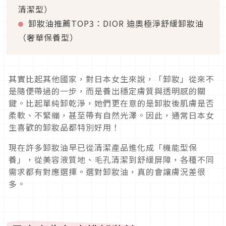
清潔型）
卸妝油推薦TOP3：DIOR 迪奧極淨舒緩卸妝油
（奢華保養型）
其實比起其他國家，對日本女生來說，「卸妝」從來不
是隨便帶過的一步，
而是養出穩定膚質與透明感的關
鍵。比起單純卸乾淨，
她們更在意的是卸妝後肌膚是否
柔軟、不緊繃，甚至帶有自然光澤。因此，通常日本女
生喜歡的卸妝品都特別好用！
現在許多卸妝油早已從清潔產品進化成「機能型保
養」，
從美容液質地、毛孔清潔到舒緩屏障，各種不同
需求都有對應選擇。
選對卸妝油，真的會讓膚況差很
多。