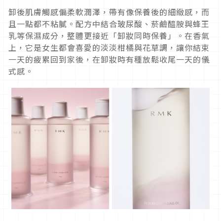
卸後肌膚觸感偏柔軟潤澤，帶有像保養後的細緻感，而
且一點都不粘膩。
配方中結合玻尿酸、菸鹼醯胺與蜂王
乳等保濕成分，整體更接近「
卸妝同時保養」。在香氣
上，它是女生都會喜愛的淡淡柑橘與花草調，讓你結束
一天的疲累回到家後，在卸妝時有種放鬆收尾一天的儀
式感。