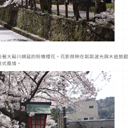
沿著大谿川綿延的粉嫩櫻花。花影倒映在粼粼波光與木造旅
日式風情。