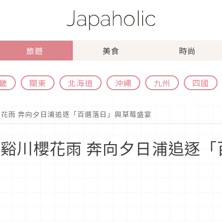
旅遊
美食
時尚
畿
關東
北海道
沖繩
九州
四國
櫻花雨 奔向夕日浦追逐「百選落日」與草莓盛宴
大谿川櫻花雨 奔向夕日浦追逐