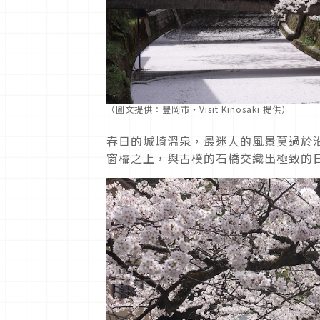
（圖文提供：豐岡市・Visit Kinosaki 提供）
春日的城崎溫泉，最迷人的風景莫過於
窗櫺之上，與古樸的石橋交織出極致的