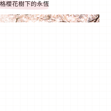
攝影 定格櫻花樹下的永恆