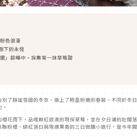
的粉色浪漫
櫻花樹下的永恆
百選」餘暉中，採集第一抹草莓甜
告別了靜謐雪國的冬衣，換上了輕盈粉嫩的春裝。不同於冬
力。
的櫻花雨下，品嚐鮮紅欲滴的現採草莓，並在夕日浦的壯闊
串聯粉櫻、緋紅落日與現摘果香的三日微醺小旅行，是今年