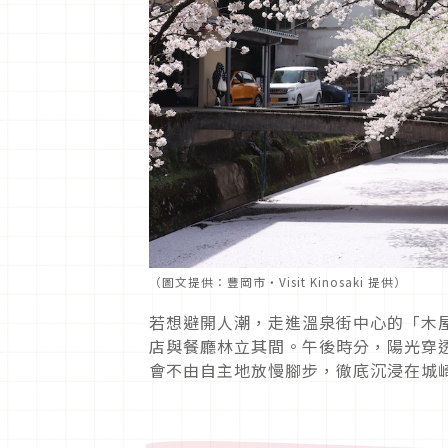
（
圖文提供：豐岡市・Visit Kinosaki 提供）
若想避開人潮，走進溫泉街中心的「木
店與餐廳林立其間。午後時分，陽光穿
會不由自主地放慢腳步，徹底沉浸在城