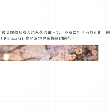
的視覺觸動都讓人想永久珍藏。為了不讓這份「稍縱即逝」
 Kinosaki」預約當地專業攝影師隨行。