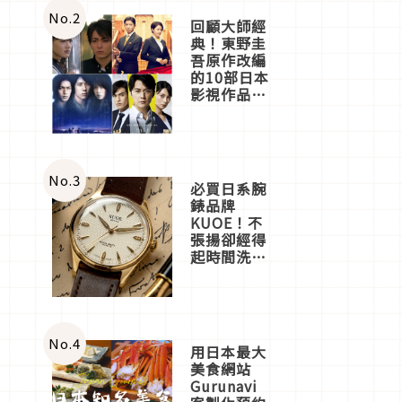
體驗
No.
2
回顧大師經
典！東野圭
吾原作改編
的10部日本
影視作品推
薦
No.
3
必買日系腕
錶品牌
KUOE！不
張揚卻經得
起時間洗鍊
的經典之作
五選
No.
4
用日本最大
美食網站
Gurunavi