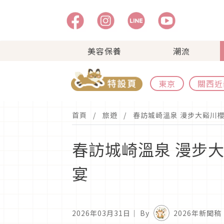
美容保養
潮流
東京
關西近
首頁
旅遊
春訪城崎溫泉 漫步大谿川
春訪城崎溫泉 漫步
宴
2026年03月31日
｜ By
2026年新聞稿