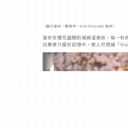
（
圖文提供：豐岡市・Visit Kinosaki 提供）
漫步在櫻花盛開的城崎溫泉街，每一秒
日美景只留在記憶中，旅人可透過「Visit