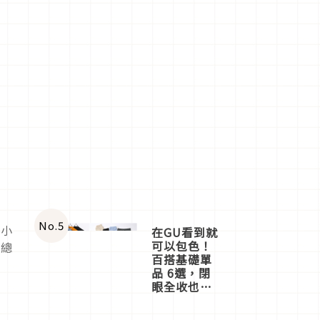
No.
5
色小
在GU看到就
可以包色！
人總
百搭基礎單
品 6選，閉
眼全收也不
心疼