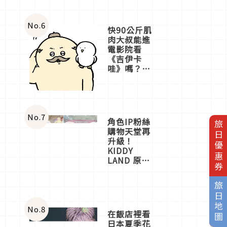
No.
6
快90公斤肌
肉大叔能進
電影院看
《吉伊卡
哇》嗎？日
本重金屬樂
團「打首」
會長與
nagano老師
一同給出了
No.
7
角色IP粉絲
旅日優惠券
答案
購物天堂再
升級！
KIDDY
LAND 原宿
店吉伊卡哇
迎客，新開
旅日地圖
幕
OMOKADO
店3分即達
No.
8
在飯店裡看
日本夏季花