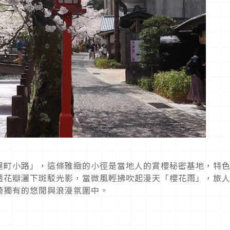
屋町小路」，這條雅緻的小徑是當地人的賞櫻秘密基地，特
透花瓣灑下斑駁光影，當微風輕拂吹起漫天「櫻花雨」，旅
崎獨有的悠閒與浪漫氛圍中。