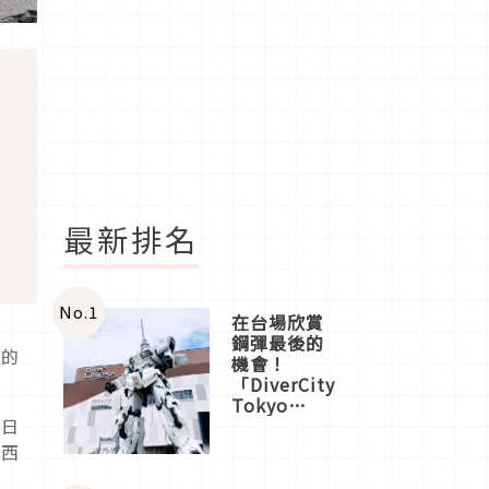
最新排名
No.
1
在台場欣賞
鋼彈最後的
日的
機會！
「DiverCity
Tokyo
Plaza」搭
落日
船、購物、
關西
美食及夜
景，一次全