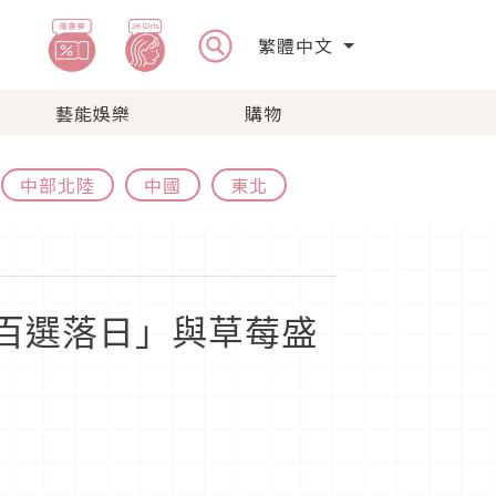
繁體中文
藝能娛樂
購物
中部北陸
中國
東北
「百選落日」與草莓盛