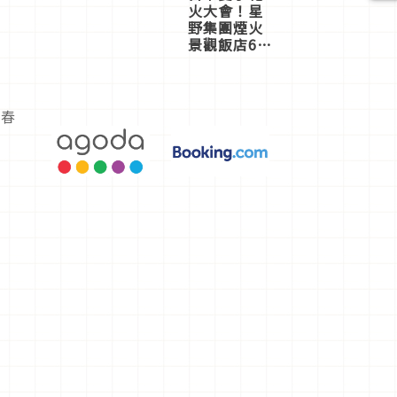
火大會！星
野集團煙火
景觀飯店6
選，讓你不
用人擠人悠
閒欣賞
的春