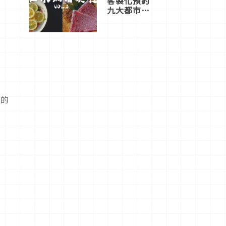
客製化預約
九大都市餐
廳，打造專
屬美食體
驗！
館的