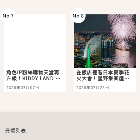
老師一同給出了答案
No.
7
No.
8
角色IP粉絲購物天堂再
在飯店裡看日本夏季花
升級！KIDDY LAND 原
火大會！星野集團煙火
宿店吉伊卡哇迎客，新
景觀飯店6選，讓你不用
2026年07月07日
2026年07月25日
開幕 OMOKADO 店3分
人擠人悠閒欣賞
即達
分類列表