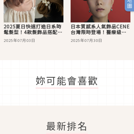
2025夏日快速打造日系時
日本質感系人氣飾品CENE
髦髮型！4款髮飾品搭配指
台灣限時登場！醫療級不
南推薦
鏽鋼材打造敏感肌也能輕
2025年07月03日
2025年07月30日
鬆駕馭美麗心機
妳可能會喜歡
最新排名