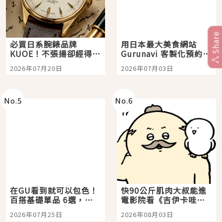
Share
必買日系腕錶品牌
用日本最大美食網站
KUOE！不張揚卻經得起
Gurunavi 客製化預約九
時間洗鍊的經典之作五
大都市餐廳，打造專屬
2026年07月20日
2026年07月03日
選
美食體驗！
No.
5
No.
6
在GU看到就可以包色！
快90公斤肌肉大叔能進
百搭基礎單品 6選，閉
電影院看《吉伊卡哇》
眼全收也不心疼
嗎？日本重金屬樂團
2026年07月25日
2026年08月03日
「打首」會長與nagano