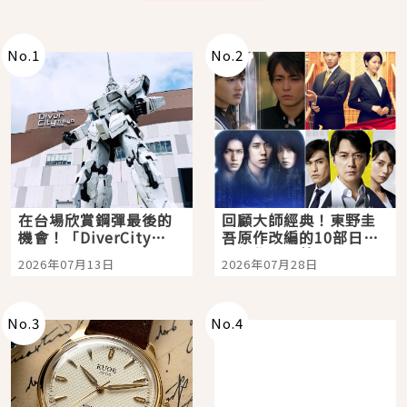
No.
1
No.
2
在台場欣賞鋼彈最後的
回顧大師經典！東野圭
機會！「DiverCity
吾原作改編的10部日本
Tokyo Plaza」搭船、
影視作品推薦
2026年07月13日
2026年07月28日
購物、美食及夜景，一
次全體驗
No.
3
No.
4