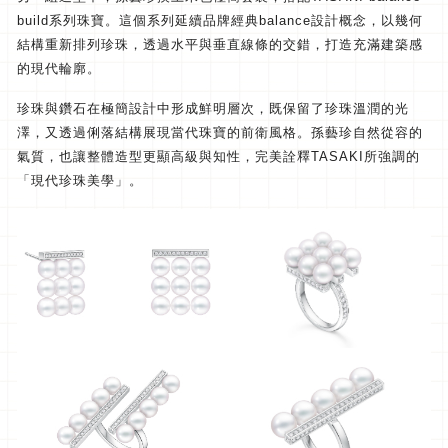
build系列珠寶。
這個系列延續品牌經典balance設計概念，
以幾何
結構重新排列珍珠，透過水平與垂直線條的交錯，
打造充滿建築感
的現代輪廓。
珍珠與鑽石在極簡設計中形成鮮明層次，既保留了珍珠溫潤的光
澤，
又透過俐落結構展現當代珠寶的前衛風格。孫藝珍自然從容的
氣質，
也讓整體造型更顯高級與知性，完美詮釋TASAKI所強調的
「
現代珍珠美學」。