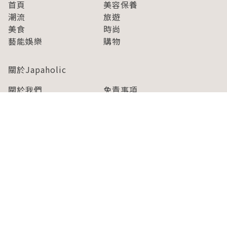
首頁
美容保養
潮流
旅遊
美食
時尚
藝能娛樂
購物
關於Japaholic
關於我們
免責事項
寫手招募
Japaholic Girls招募
廣告、合作洽談
關鍵字列表
お問い合わせ