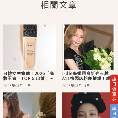
相關文章
日韓女生瘋傳！2026「底
i-dle薇娟現身新光三越
妝王者」TOP 5 出爐：從
A11快閃店粉絲擠爆！親揭
旅日優惠券
DECORTE黛珂的微霧光，
女團級持色底妝秘密
2026年03月11日
2026年03月13日
到SUQQU 水光膜、NARS
柔焦控場，專業化妝師也
收藏！
旅日地圖