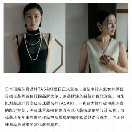
日本頂級珠寶品牌TASAKI近日正式宣布，
邀請南韓人氣女神孫藝
珍擔任品牌首位韓國品牌大使，
為品牌注入嶄新的優雅形象。
向來
以創新設計與高級珍珠聞名的TASAKI，
一直致力於打破傳統珠寶
的既定框架，
將珍珠重新轉化為具有現代藝術語彙的設計元素，
而
孫藝珍多年來在影視作品中所展現的知性氣質與從容魅力，
也正好
呼應品牌追求的當代奢華精神。