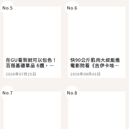
No.
5
No.
6
在GU看到就可以包色！
快90公斤肌肉大叔能進
百搭基礎單品 6選，閉
電影院看《吉伊卡哇》
眼全收也不心疼
嗎？日本重金屬樂團
2026年07月25日
2026年08月03日
「打首」會長與nagano
老師一同給出了答案
No.
7
No.
8