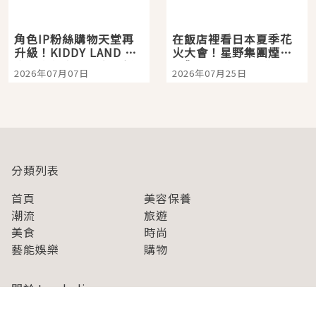
角色IP粉絲購物天堂再
在飯店裡看日本夏季花
升級！KIDDY LAND 原
火大會！星野集團煙火
宿店吉伊卡哇迎客，新
景觀飯店6選，讓你不用
2026年07月07日
2026年07月25日
開幕 OMOKADO 店3分
人擠人悠閒欣賞
即達
分類列表
首頁
美容保養
潮流
旅遊
美食
時尚
藝能娛樂
購物
關於Japaholic