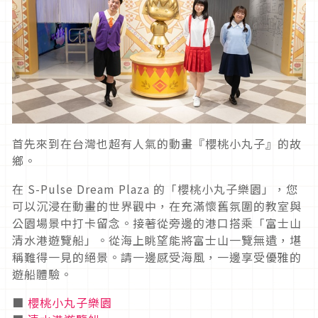
首先來到在台灣也超有人氣的動畫『櫻桃小丸子』的故
鄉。
在 S-Pulse Dream Plaza 的「櫻桃小丸子樂園」，您
可以沉浸在動畫的世界觀中，在充滿懷舊氛圍的教室與
公園場景中打卡留念。接著從旁邊的港口搭乘「富士山
清水港遊覽船」。從海上眺望能將富士山一覽無遺，堪
稱難得一見的絕景。請一邊感受海風，一邊享受優雅的
遊船體驗。
■
櫻桃小丸子樂園