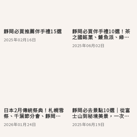
靜岡必買推薦伴手禮15選
靜岡必買伴手禮10選！茶
之國銘菓、鰻魚派、綠茶
2025年02月16日
可樂一次打包！帶回滿滿
2025年06月02日
富士山下的風土滋味
日本2月傳統祭典！札幌雪
靜岡必去景點10選｜從富
祭、千葉節分會、靜岡毘
士山到秘境美景，一次走
沙門天大祭、奈良御田
訪自然與文化的精華
2026年01月24日
2025年06月19日
祭、山形加勢鳥祈福