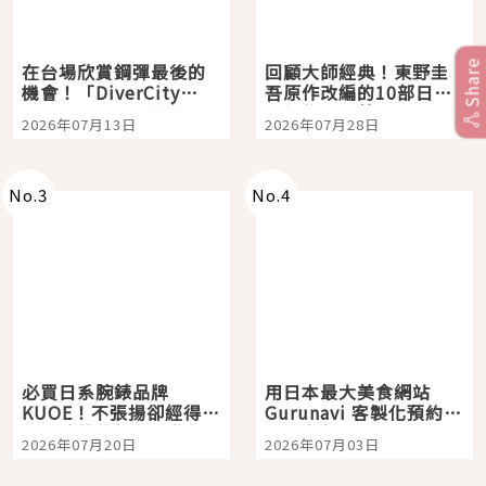
Share
在台場欣賞鋼彈最後的
回顧大師經典！東野圭
機會！「DiverCity
吾原作改編的10部日本
Tokyo Plaza」搭船、
影視作品推薦
2026年07月13日
2026年07月28日
購物、美食及夜景，一
次全體驗
No.
3
No.
4
必買日系腕錶品牌
用日本最大美食網站
KUOE！不張揚卻經得起
Gurunavi 客製化預約九
時間洗鍊的經典之作五
大都市餐廳，打造專屬
2026年07月20日
2026年07月03日
選
美食體驗！