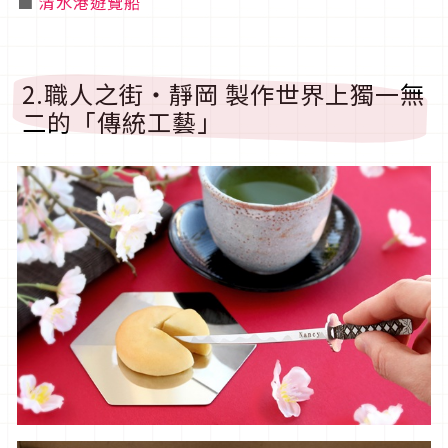
■
清水港遊覽船
2.職人之街・靜岡 製作世界上獨一無
二的「傳統工藝」