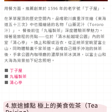
用餐方面，推薦創業於 1596 年的老字號「丁子屋」。
在茅草屋頂的歷史空間內，品嚐歌川廣重浮世繪《東海
道五十三次》中也描繪過的名物「山藥泥汁（Tororo
汁）」。 餐後前往「丸福製茶」深度體驗茶學魅力。
接著是旅程的亮點——位於「清水船越堤公園」內的茶
室「清心亭」。換上和服或浴衣，從正統茶室眺望富士
山，同時體驗裏千家茶道。品嚐自己親手沖泡的抹茶
後，手拿公園內咖啡廳的濃厚抹茶冰淇淋，以富士山和
大海為背景拍下紀念照吧。
■
丁子屋
■
丸福製茶
■
清心亭
4.旅途據點 極上的美食佐茶（Tea