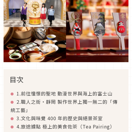
目次
1.前往憧憬的聖地 動漫世界與海上的富士山
2.職人之街・靜岡 製作世界上獨一無二的「傳
統工藝」
3.文化與味覺 400 年的歷史與絕景茶室
4.旅途據點 極上的美食佐茶（Tea Pairing）