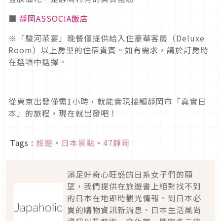
■
靜岡ASSOCIA飯店
※「駿河茶宴」晚餐僅提供給入住豪華客房（Deluxe
Room）以上房型的住宿貴賓。如有需求，請於訂房時
在選項中選擇。
從東京出發僅需1小時，就能實現接觸靜岡市「真實日
本」的旅程，現在就出發吧！
Tags :
旅遊
、
日本景點
、
47靜岡
滿足好奇心旺盛的日系女子們的願
望，我們提供在旅遊書上絕對找不到
的日本在地即時觀光情報、到日本必
買的購物資訊新消息、日本生活風尚