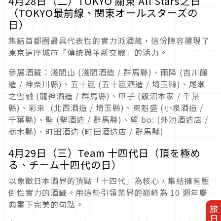
旅日優惠券
4月28日（二）TOKYO 關東 All Stars之日
（TOKYO最前線、関東オールスターズの
日）
集結首都圈最具代表性的實力派酒藏，這份陣容體現了
東京這座城市「傳統與革新交織」的活力。
旅日地圖
參展酒藏：淺間山 (淺間酒造 / 群馬縣)、雨降 (吉川釀
造 / 神奈川縣)、五十嵐 (五十嵐酒造 / 埼玉縣)、尾瀨
之雪融 (龍神酒造 / 群馬縣)、甲子 (飯沼本家 / 千葉
縣)、彩來 (北西酒造 / 埼玉縣)、東魁盛 (小泉酒造 /
千葉縣)、聖 (聖酒造 / 群馬縣)、望 bo: (外池酒造店 /
栃木縣)、町田酒造 (町田酒造店 / 群馬縣)
4月29日（三）Team 十四代日（頂を極め
る、チーム十四代の日）
以象徵日本酒界的頂點「十四代」為核心，集結擁有壓
倒性實力的酒藏。用這些引領業界的巔峰為 10 週年慶
典畫下完美的句點。