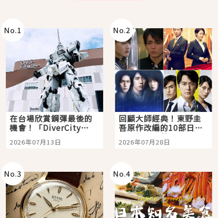
No.
1
No.
2
在台場欣賞鋼彈最後的
回顧大師經典！東野圭
機會！「DiverCity
吾原作改編的10部日本
Tokyo Plaza」搭船、
影視作品推薦
2026年07月13日
2026年07月28日
購物、美食及夜景，一
次全體驗
No.
3
No.
4