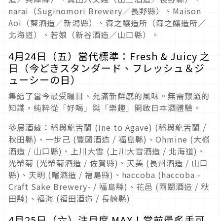
narai（Suginomori Brewery／長野縣）、Maison
Aoi（葵酒造／新潟縣）、森之釀造所（森之釀造所／
北海道）、若娘（新谷酒造／山口縣）。
4月24日（五）當代標準：Fresh & Juicy 之
日（今どきスタンダード、フレッシュ＆ジ
ューシーの日）
集結了當今最受矚目、充滿新鮮感的風味。無需艱澀的
知識，純粹從「好喝」與「樂趣」開啟日本酒體驗。
參展酒藏：稻與龍舌蘭 (Ine to Agave) (稻與龍舌蘭 /
秋田縣)、一步己 (豐國酒造 / 福島縣)、Ohmine (大嶺
酒造 / 山口縣)、上川大雪 (上川大雪酒造 / 北海道)、
光榮菊 (光榮菊酒造 / 佐賀縣)、天美 (長州酒造 / 山口
縣)、天明 (曙酒造 / 福島縣)、haccoba (haccoba -
Craft Sake Brewery- / 福島縣)、花邑 (兩關酒造 / 秋
田縣)、福海 (福田酒造 / 長崎縣)
4月25日（六）注目度 MAX！當前最炙手可