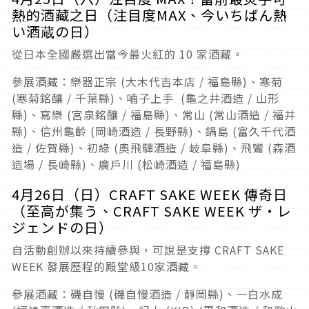
熱的酒藏之日（注目度MAX、今いちばん熱
い酒蔵の日）
從日本全國嚴選出當今最火紅的 10 家酒藏。
參展酒藏：樂器正宗 (大木代吉本店 / 福島縣)、寒菊
(寒菊銘釀 / 千葉縣)、嚙子上手 (龜之井酒造 / 山形
縣)、寫樂 (宮泉銘釀 / 福島縣)、常山 (常山酒造 / 福井
縣)、信州龜齡 (岡崎酒造 / 長野縣)、鍋島 (富久千代酒
造 / 佐賀縣)、初綠 (奧飛驒酒造 / 岐阜縣)、飛鸞 (森酒
造場 / 長崎縣)、廣戶川 (松崎酒造 / 福島縣)
4月26日（日）CRAFT SAKE WEEK 傳奇日
（至高が集う、CRAFT SAKE WEEK ザ・レ
ジェンドの日）
自活動創辦以來持續參與，可說是支撐 CRAFT SAKE
WEEK 發展歷程的殿堂級10家酒藏。
參展酒藏：磯自慢 (磯自慢酒造 / 靜岡縣)、一白水成