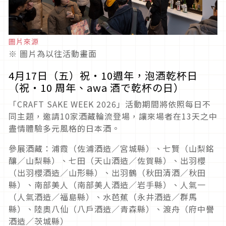
圖片來源
※ 圖片為以往活動畫面
4月17日（五）祝・10週年，泡酒乾杯日
（祝・10 周年、awa 酒で乾杯の日）
「CRAFT SAKE WEEK 2026」活動期間將依照每日不
同主題，邀請10家酒藏輪流登場，讓來場者在13天之中
盡情體驗多元風格的日本酒。
參展酒藏：浦霞（佐浦酒造／宮城縣）、七賢（山梨銘
釀／山梨縣）、七田（天山酒造／佐賀縣）、出羽櫻
（出羽櫻酒造／山形縣）、出羽鶴（秋田清酒／秋田
縣）、南部美人（南部美人酒造／岩手縣）、人氣一
（人氣酒造／福島縣）、水芭蕉（永井酒造／群馬
縣）、陸奧八仙（八戶酒造／青森縣）、渡舟（府中譽
酒造／茨城縣）