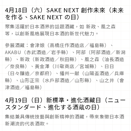
4月18日（六）SAKE NEXT 創作未來（未来
を作る、SAKE NEXT の日）
聚集活躍於日本酒界的話題酒藏，如 新政、風之森
等，以創新風格展現日本酒的新世代魅力。
參展酒藏：會津娘（高橋庄作酒造店／福島縣）、
AKABU（赤武酒造／岩手縣）、阿部（阿部酒造／新潟
縣）、新政（新政酒造／秋田縣）、風之森（油長酒造
／奈良縣）、黃金澤（川敬商店／宮城縣）、日日
（日々釀造／京都府）、播州一献（山陽盃酒造／兵庫
縣）、山形正宗（水戶部酒造／山形縣）、山之井（會
津酒造／福島縣）
4月19日（日）新標準・進化酒藏日（ニュー
スタンダード、進化する酒蔵の日）
集結兼具傳統技藝與創新精神的酒藏，帶來象徵日本酒
新潮流的代表酒款。