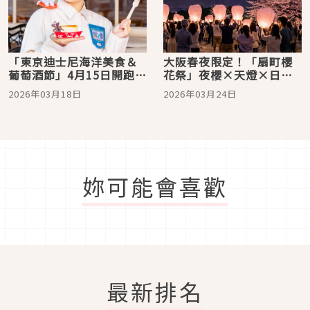
「東京迪士尼海洋美食＆
大阪春夜限定！「扇町櫻
葡萄酒節」4月15日開跑，
花祭」夜櫻×天燈×日本
《料理鼠王》特別餐飲及
酒浪漫登場
2026年03月18日
2026年03月24日
商品限期登場！
妳可能會喜歡
最新排名