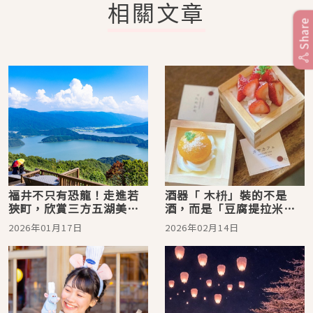
相關文章
福井不只有恐龍！走進若
酒器「 木枡」裝的不是
狹町，欣賞三方五湖美
酒，而是「豆腐提拉米
景、在熊川宿時光漫步，
蘇」？來品嚐大阪「KAYA
2026年01月17日
2026年02月14日
品嚐金賞梅酒好滋味
cafe」招牌甜點