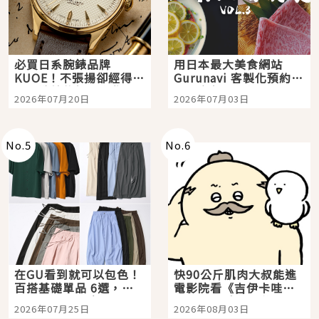
必買日系腕錶品牌
用日本最大美食網站
KUOE！不張揚卻經得起
Gurunavi 客製化預約九
時間洗鍊的經典之作五
大都市餐廳，打造專屬
2026年07月20日
2026年07月03日
選
美食體驗！
No.
5
No.
6
在GU看到就可以包色！
快90公斤肌肉大叔能進
百搭基礎單品 6選，閉
電影院看《吉伊卡哇》
眼全收也不心疼
嗎？日本重金屬樂團
2026年07月25日
2026年08月03日
「打首」會長與nagano