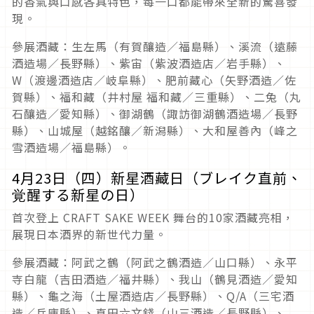
的香氣與口感各具特色，每一口都能帶來全新的驚喜發
現。
參展酒藏：生左馬（有賀釀造／福島縣）、溪流（遠藤
酒造場／長野縣）、紫宙（紫波酒造店／岩手縣）、
W（渡邊酒造店／岐阜縣）、肥前藏心（矢野酒造／佐
賀縣）、福和藏（井村屋 福和藏／三重縣）、二兔（丸
石釀造／愛知縣）、御湖鶴（諏訪御湖鶴酒造場／長野
縣）、山城屋（越銘釀／新潟縣）、大和屋善內（峰之
雪酒造場／福島縣）。
4月23日（四）新星酒藏日（ブレイク直前、
覚醒する新星の日）
首次登上 CRAFT SAKE WEEK 舞台的10家酒藏亮相，
展現日本酒界的新世代力量。
參展酒藏：阿武之鶴（阿武之鶴酒造／山口縣）、永平
寺白龍（吉田酒造／福井縣）、我山（鶴見酒造／愛知
縣）、龜之海（土屋酒造店／長野縣）、Q/A（三宅酒
造／兵庫縣）、真田六文錢（山三酒造／長野縣）、