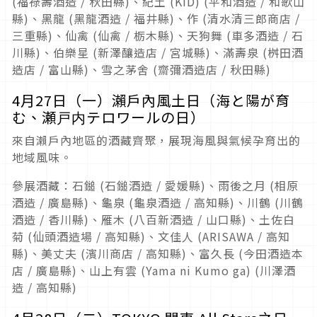
(福祿壽酒造 / 秋田縣)、紀土 (KID) (平和酒造 / 和歌山
縣)、黑龍 (黑龍酒造 / 福井縣)、作 (清水清三郎商店 /
三重縣)、仙禽 (仙禽 / 栃木縣)、天狗舞 (車多酒造 / 石
川縣)、伯樂星 (新澤釀造店 / 宮城縣)、滿壽泉 (桝田酒
造店 / 富山縣)、雪之茅舍 (齋彌酒造店 / 秋田縣)
4月27日（一）瀨戶內風土日（海と陽が育
む、瀬戸内テロワールの日）
來自瀨戶內地區的酒藏齊聚，展現海風與氣候孕育出的
地域風味。
參展酒藏：石鎚 (石鎚酒造 / 愛媛縣)、雨後之月 (相原
酒造 / 廣島縣)、龜泉 (龜泉酒造 / 高知縣)、川鶴 (川鶴
酒造 / 香川縣)、雁木 (八百新酒造 / 山口縣)、土佐白
菊 (仙頭酒造場 / 高知縣)、文佳人 (ARISAWA / 高知
縣)、美丈夫 (濱川商店 / 高知縣)、富久長 (今田酒造本
店 / 廣島縣)、山上有雲 (Yama ni Kumo ga) (川澤酒
造 / 高知縣)