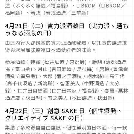
造（ぷくぷく釀造／福島縣）、LIBROM（LIBROM／
福岡縣）、若戎（若戎酒造／三重縣）
4月21日（二）實力派酒藏日（実力派、通も
うなる酒蔵の日）
由連內行人都讚賞的實力派酒藏登場，以扎實的釀造技
術與深層風味擄獲日本酒愛好者的味蕾。
參展酒藏：神藏 (松井酒造 / 京都府)、勝駒 (清都酒造
場 / 富山縣)、月山 (吉田酒造 / 島根縣)、唐橋 (會津譽
酒造 / 福島縣)、大那 (菊之里酒造 / 栃木縣)、高千代
(高千代酒造 / 新潟縣)、智惠美人 (中野酒造 / 大分
縣)、仁井田自然酒 (仁井田本家 / 福島縣)、春霞 (栗林
酒造店 / 秋田縣)、雪之美人 (秋田釀造 / 秋田縣)
4月22日（三）創意 SAKE 日（個性爆発、
クリエイティブ SAKE の日）
集結了多款源自自由靈感、個性鮮明的日本酒。每一款