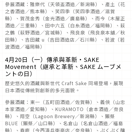
參展酒藏：雅樂代（天領盃酒造／新潟縣）、產土（花
之香酒造／熊本縣）、笑四季（笑四季酒造／滋賀
縣）、賀茂金秀（金光酒造／廣島縣）、而今（木屋正
酒造／三重縣）、田中六五（白糸酒造／福岡縣）、萩
之鶴（萩野酒造／宮城縣）、飛良泉（飛良泉本舖／秋
田縣）、吉田藏 u（吉田酒造店／石川縣）、若波（若
波酒造／福岡縣）
4月20日（一）傳承與革新・SAKE
Movement（継承と革新、SAKE ムーブメ
ントの日）
歷史悠久的酒藏與新世代 Craft Sake 同場登場，展現
日本酒從傳統到創新的多元面貌。
參展酒藏：東一（五町田酒造／佐賀縣）、義俠（山忠
本家酒造／愛知縣）、KURAMOTO（倉本酒造／奈良
縣）、翔空（Lagoon Brewery／新潟縣）、獺祭
BLUE（獺祭／山口縣）、名倉山（名倉山酒造／福島
縣）、春鹿（今西清兵衛商店／奈良縣）、ぷくぷく釀