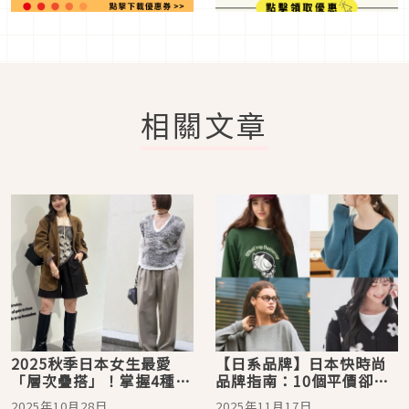
相關文章
2025秋季日本女生最愛
【日系品牌】日本快時尚
「層次疊搭」！掌握4種穿
品牌指南：10個平價卻又
搭秘訣從頭到腳都時尚
充滿品味的穿搭選擇
2025年10月28日
2025年11月17日