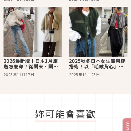
2026最新版！日本1月旅
2025秋冬日本女生實用穿
遊怎麼穿？從關東、關
搭術！以「毛絨背心」疊
西、東北各地氣溫總整理
搭層次焦點
2025年11月17日
2025年11月25日
+ 服飾穿搭靈感推薦圖
鑑！跟著穿輕鬆打造日系
兼具時髦溫度
妳可能會喜歡
Share