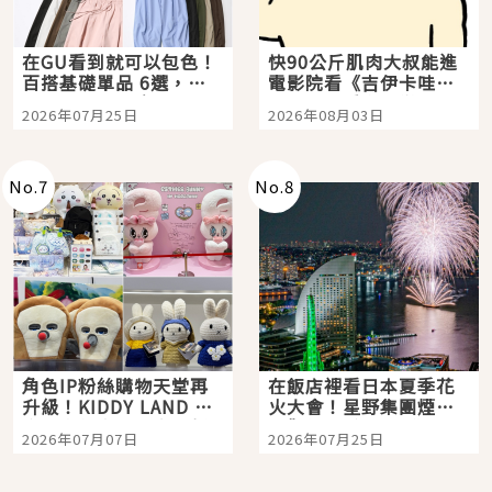
在GU看到就可以包色！
快90公斤肌肉大叔能進
百搭基礎單品 6選，閉
電影院看《吉伊卡哇》
眼全收也不心疼
嗎？日本重金屬樂團
2026年07月25日
2026年08月03日
「打首」會長與nagano
老師一同給出了答案
No.
7
No.
8
角色IP粉絲購物天堂再
在飯店裡看日本夏季花
升級！KIDDY LAND 原
火大會！星野集團煙火
宿店吉伊卡哇迎客，新
景觀飯店6選，讓你不用
2026年07月07日
2026年07月25日
開幕 OMOKADO 店3分
人擠人悠閒欣賞
即達