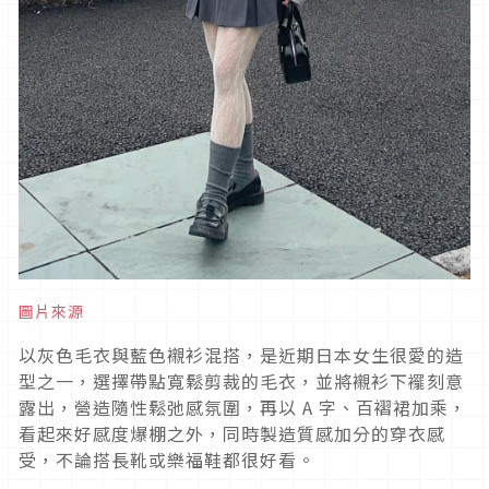
圖片來源
以灰色毛衣與藍色襯衫混搭，是近期日本女生很愛的造
型之一，選擇帶點寬鬆剪裁的毛衣，並將襯衫下襬刻意
露出，營造隨性鬆弛感氛圍，再以
A
字、百褶裙加乘，
看起來好感度爆棚之外，同時製造質感加分的穿衣感
受，不論搭長靴或樂福鞋都很好看。