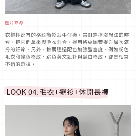
圖片來源
衣櫃裡都有的格紋襯衫跟牛仔褲，當對穿搭沒想法的時
候，把它們拿來與毛衣混合，運用格紋圖案提升層次滿
分的細節，另外，推薦透過配色加強豐富度，例如粉色
毛衣和撞色格紋、跳色英文設計與黑白格紋，都是相當
不錯的選擇。
LOOK 04.
毛衣
+
襯衫
+
休閒長褲