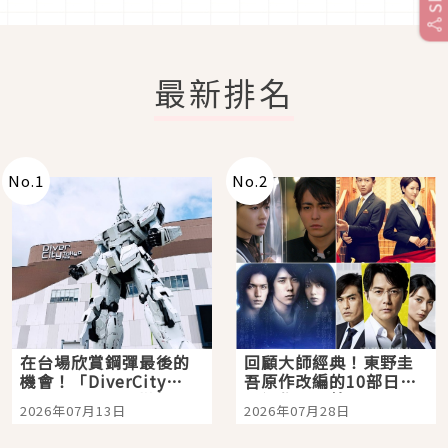
最新排名
No.
1
No.
2
在台場欣賞鋼彈最後的
回顧大師經典！東野圭
機會！「DiverCity
吾原作改編的10部日本
Tokyo Plaza」搭船、
影視作品推薦
2026年07月13日
2026年07月28日
購物、美食及夜景，一
次全體驗