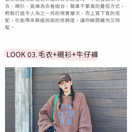
衣、襯衫、寬褲為衣著組合，簡單不繁複的疊搭方式，
輕鬆打造令人為之一亮的視覺層次，而上寬下寬的搭
配，也能帶來顯瘦挑高的修飾度，讓你瞬間藏肉又時
髦。
LOOK 03.
毛衣
+
襯衫
+
牛仔褲