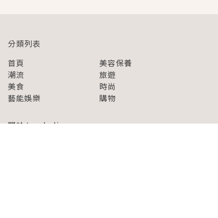
分類列表
首頁
美容保養
潮流
旅遊
美食
時尚
藝能娛樂
購物
關於Japaholic
關於我們
免責事項
寫手招募
Japaholic Girls招募
廣告、合作洽談
關鍵字列表
お問い合わせ