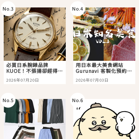
No.
3
No.
4
必買日系腕錶品牌
用日本最大美食網站
KUOE！不張揚卻經得起
Gurunavi 客製化預約九
時間洗鍊的經典之作五
大都市餐廳，打造專屬
2026年07月20日
2026年07月03日
選
美食體驗！
No.
5
No.
6