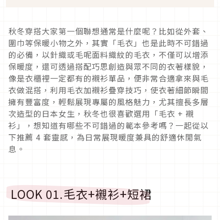
秋冬穿搭大家第一個聯想通常是什麼呢？比如從外套、
圍巾等保暖小物之外，其實「毛衣」也是此時不可錯過
的必備，以針織或毛呢面料織紋的毛衣，不僅可以增添
保暖度，還可透過搭配巧思創造與眾不同的衣著樣貌，
像是衣櫃裡一定都有的襯衫單品，便非常合適拿來與毛
衣做混搭，利用毛衣加襯衫疊穿技巧，使衣著細節瞬間
擁有豐富度，輕鬆展現專屬的風格魅力，尤其擅長多層
次造型的日本女生，秋冬也很喜歡選用「毛衣
+
襯
衫」，想知道有哪些不可錯過的範本參考嗎？一起從以
下推薦
4
套靈感，為日常展現暖度兼具的舒適休閒氣
息。
LOOK 01.
毛衣
+
襯衫
+
短裙