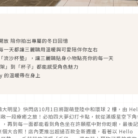
開放 陪你拍出專屬的冬日回憶
每一天都讓三麗鷗用溫暖與可愛陪伴你左右
「流沙杯墊」，讓三麗鷗貼身小物點亮你的每一天
刷架」到「杯子」都能感受角色魅力
tty 的溫暖帶在身上
明星》快閃店10月1日將甜萌登陸中和環球 2 樓，由 Hel
各位開啟一段療癒之旅！必拍四大夢幻打卡點，就從滿版星空下角
」，再到每一面都能看到角色坐在許願瓶中對你眨眼，最後
個大合照！店內更推出超過百款全新週邊，看著以 Hello