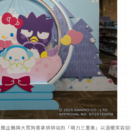
tty、酷企鵝與大耳狗喜拿排排站的「萌力三重奏」以溫暖笑容迎