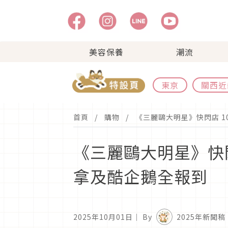
美容保養
潮流
東京
關西近
首頁
購物
《三麗鷗大明星》快閃店 10
《三麗鷗大明星》快閃店 
拿及酷企鵝全報到
2025年10月01日
｜ By
2025年新聞稿