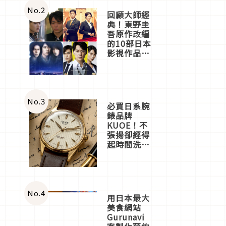
體驗
No.
2
回顧大師經
典！東野圭
吾原作改編
的10部日本
影視作品推
薦
No.
3
必買日系腕
錶品牌
KUOE！不
張揚卻經得
起時間洗鍊
的經典之作
五選
No.
4
用日本最大
美食網站
Gurunavi