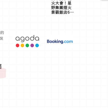
火大會！星
野集團煙火
景觀飯店6
選，讓你不
用人擠人悠
閒欣賞
邊的
說
陪