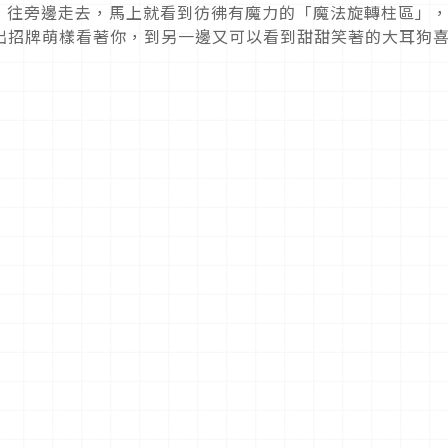
！往旁邊走去，馬上就看到彷彿有魔力的「魔法旋轉柱區」
y 正擺出招牌萌樣看著你，到另一邊又可以看到甜甜笑著的大耳狗