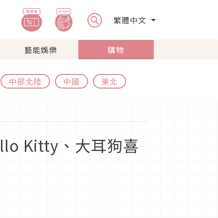
繁體中文
藝能娛樂
購物
中部北陸
中國
東北
o Kitty、大耳狗喜