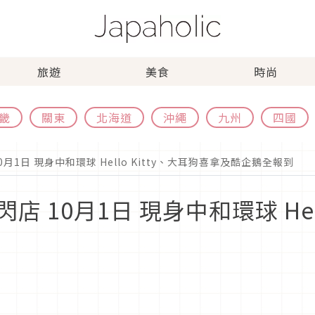
旅遊
美食
時尚
畿
關東
北海道
沖繩
九州
四國
月1日 現身中和環球 Hello Kitty、大耳狗喜拿及酷企鵝全報到
10月1日 現身中和環球 Hell