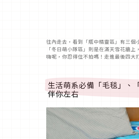
往內走去，看到「瓶中精靈區」有三個
「冬日萌小隊區」則是在滿天雪花牆上，He
嗨呢，你忍得住不拍嗎！走進最後四大
生活萌系必備「毛毯」、
伴你左右