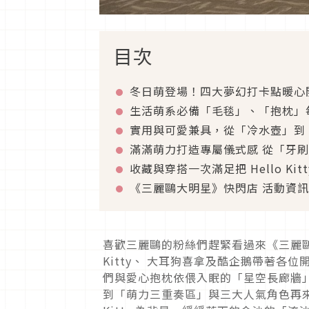
目次
冬日萌登場！四大夢幻打卡點暖心
生活萌系必備「毛毯」、「抱枕」
實用與可愛兼具，從「冷水壺」到
滿滿萌力打造專屬儀式感 從「牙
收藏與穿搭一次滿足把 Hello Ki
《三麗鷗大明星》快閃店 活動資訊
喜歡三麗鷗的粉絲們趕緊看過來《三麗鷗大
Kitty、 大耳狗喜拿及酷企鵝帶著
們與愛心抱枕依偎入眠的「星空長廊牆
到「萌力三重奏區」與三大人氣角色再來