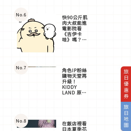
No.
6
快90公斤肌
肉大叔能進
電影院看
《吉伊卡
哇》嗎？日
本重金屬樂
團「打首」
會長與
nagano老師
一同給出了
No.
7
角色IP粉絲
旅日優惠券
答案
購物天堂再
升級！
KIDDY
LAND 原宿
店吉伊卡哇
迎客，新開
旅日地圖
幕
OMOKADO
店3分即達
No.
8
在飯店裡看
日本夏季花