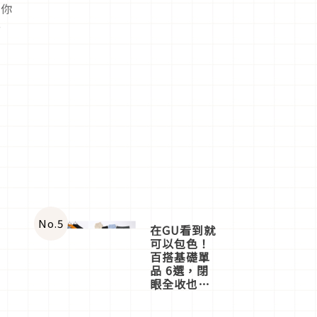
，你
喜
No.
5
在GU看到就
可以包色！
百搭基礎單
品 6選，閉
眼全收也不
心疼