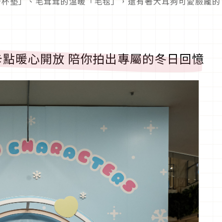
「流沙杯墊」、毛茸茸的溫暖「毛毯」，還有著大耳狗可愛臉龐的
點暖心開放 陪你拍出專屬的冬日回憶