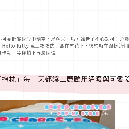
小可愛們變身瓶中精靈，呆萌又乖巧，誰看了不心動啊！旁
llo Kitty 戴上粉粉的手套在雪花下，彷彿就在跟粉絲們
打卡點，等你拍下專屬回憶！
「抱枕」每一天都讓三麗鷗用溫暖與可愛