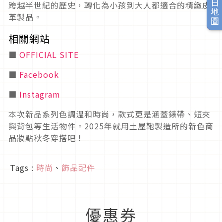
旅日地圖
跨越半世紀的歷史，轉化為小孩到大人都適合的精緻皮
革製品。
相關網站
■
OFFICIAL SITE
■
Facebook
■
Instagram
本次新品系列色調溫和時尚，款式更是涵蓋錶帶、短夾
與背包等生活物件。2025年就用土屋鞄製造所的新色商
品妝點秋冬穿搭吧！
Tags :
時尚
、
飾品配件
優惠券