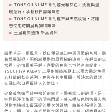
TONE OILNUME 系列暮光暖灰色，沈穩與溫
暖並行，承載秋日靜謐氣息
TONE OILNUME 系列皮革具天然紋理，將隨
著使用時間展現獨特韻味
土屋鞄製造所 新品資訊
四季若是一幅風景，秋日便是感知中最溫柔的片段，隨
著酷暑漸退，開始感受到微風輕拂的涼意，在靜謐的日
常裡，心情跟著平靜，喜愛的色彩也悄然產生變化。
TSUCHIYA KABAN 土屋鞄製造所獻上以兩大限定色傾
心打造的秋冬系列，色彩在其中展開一段詩意的對話，
交融出秋日裡最迷人的對比。
砂金黃色如同砂中拾起的金光，帶著掌心的餘溫，是一
抹經過淨化後留下的明亮閃耀，暮光暖灰色則彷彿天色
與樹木映襯出最深邃的層次與質地，藏著不張揚的溫
柔。一明一暗，在光與影之間互補、交錯，經歲月的淬