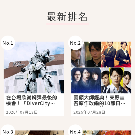
最新排名
No.
1
No.
2
在台場欣賞鋼彈最後的
回顧大師經典！東野圭
機會！「DiverCity
吾原作改編的10部日本
Tokyo Plaza」搭船、
影視作品推薦
2026年07月13日
2026年07月28日
購物、美食及夜景，一
次全體驗
No.
3
No.
4