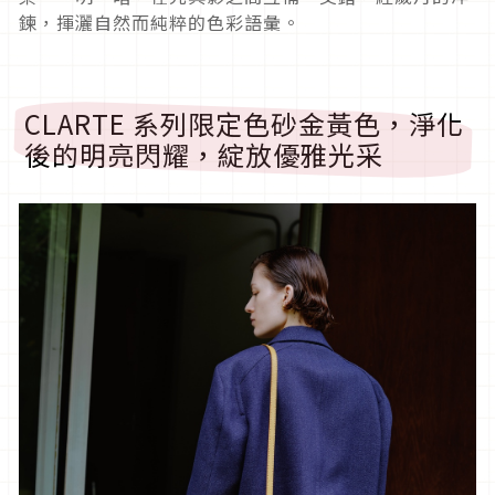
鍊，揮灑自然而純粹的色彩語彙。
CLARTE 系列限定色砂金黃色，淨化
後的明亮閃耀，綻放優雅光采