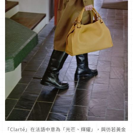
「Clarté」在法語中意為「光芒、輝耀」，與彷若黃金