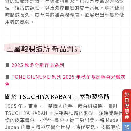
分的油脂滲透後，呈現獨特質感。它帶有豐富的天然紋
理、復古的調性，以及濃厚自然的皮革香氣。隨著使用
時間愈長久，皮革會愈加柔潤親膚，並展現出專屬於使
用者的風貌。
土屋鞄製造所 新品資訊
■
2025 秋冬全新作品系列
■
TONE OILNUME 系列 2025 年秋冬限定色暮光暖灰
色
旅日優惠券
關於 TSUCHIYA KABAN 土屋鞄製造所
1965 年，東京，一雙職人的手，兩台縫紉機，開創
TSUCHIYA KABAN 土屋鞄製造所的起點，溫暖兒時回
憶的皮革書包－小學生書包。從工房出發，將 Made in
Japan 的職人精神享譽全世界，時代更迭，技藝傳承，