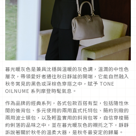
暮光暖灰色是兼具沈穩與溫暖的灰色調，溫潤的中性色
層次，帶領愛好者通往秋日靜謐的開端，它能自然融入
秋冬常見的黑色或深棕色穿搭之中，賦予 TONE
OILNUME 系列摩登時髦氣息。
作為品牌的經典系列，各式包款百搭有型，包括隨性休
閒的後背包、多元使用的兩用直式托特包、簡約別緻的
兩用波士頓包，以及輕盈實用的斜背包等，自信穿梭簡
約俐落的品味之中，並在暮光暖灰色的襯托之下，靜靜
訴說著關於秋冬的溫柔大器，是秋冬最安定的歸屬。