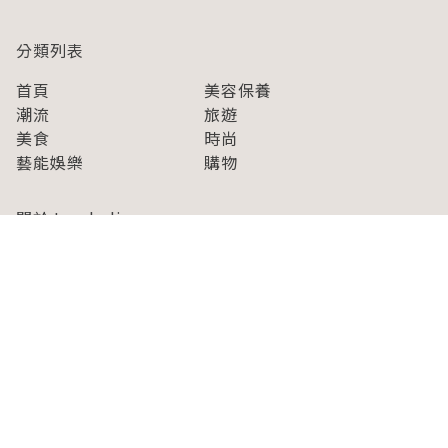
分類列表
首頁
美容保養
潮流
旅遊
美食
時尚
藝能娛樂
購物
關於Japaholic
關於我們
免責事項
寫手招募
Japaholic Girls招募
廣告、合作洽談
關鍵字列表
お問い合わせ