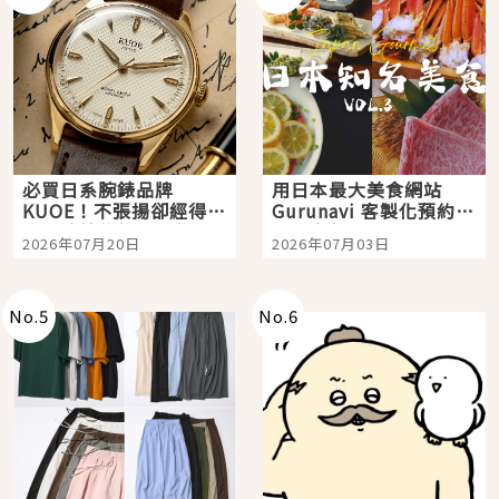
必買日系腕錶品牌
用日本最大美食網站
KUOE！不張揚卻經得起
Gurunavi 客製化預約九
時間洗鍊的經典之作五
大都市餐廳，打造專屬
2026年07月20日
2026年07月03日
選
美食體驗！
No.
5
No.
6