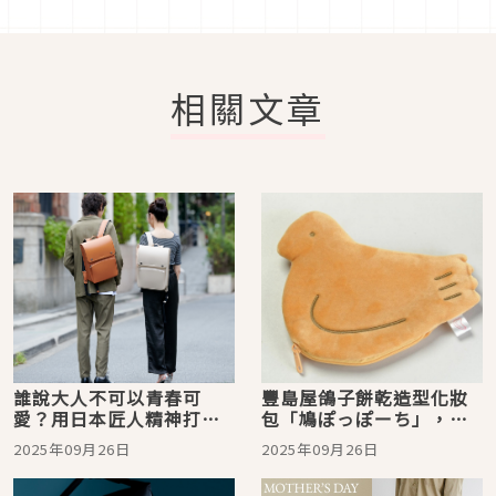
相關文章
誰說大人不可以青春可
豐島屋鴿子餅乾造型化妝
愛？用日本匠人精神打造
包「鳩ぽっぽーち」，鎌
的HIDEO WAKAMATSU的
倉本店限定販售，到鎌倉
2025年09月26日
2025年09月26日
可愛書包，展現大人的專
來帶走可愛鴿子周邊吧！
屬個性吧！