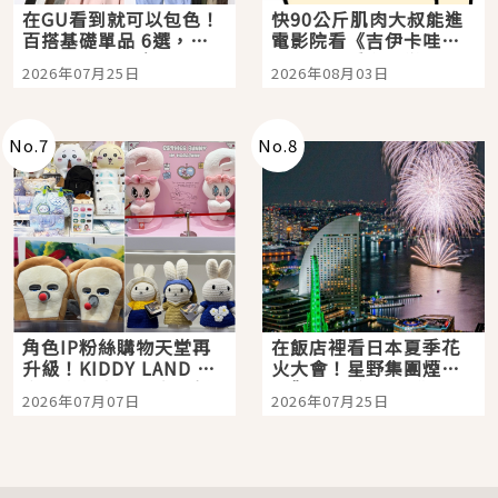
在GU看到就可以包色！
快90公斤肌肉大叔能進
百搭基礎單品 6選，閉
電影院看《吉伊卡哇》
眼全收也不心疼
嗎？日本重金屬樂團
2026年07月25日
2026年08月03日
「打首」會長與nagano
老師一同給出了答案
No.
7
No.
8
角色IP粉絲購物天堂再
在飯店裡看日本夏季花
升級！KIDDY LAND 原
火大會！星野集團煙火
宿店吉伊卡哇迎客，新
景觀飯店6選，讓你不用
2026年07月07日
2026年07月25日
開幕 OMOKADO 店3分
人擠人悠閒欣賞
即達