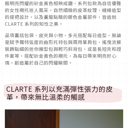
般明亮閃耀的砂金黃色相映成趣，系列包款為自信優雅
的女性襯托迷人風采，自然細緻的皮革紋理、縫線造型
的提把設計，以及畫龍點睛的銀色金屬部件，皆造就
CLARTE 系列的知性之美。
品項囊括包袋、皮夾與小物，多元搭配每日造型，無論
是賦予獨特弧度的曲形托特包與兩用單肩包、搖曳流蘇
裝飾點綴的迷你廂型包與輕巧斜背包，或是長短夾和證
件套等，搭配砂金黃色的襯托，為每日帶來明亮好心
情，創造屬於自己的閃耀瞬間。
CLARTE 系列以充滿彈性張力的皮
革，帶來無比溫柔的觸感