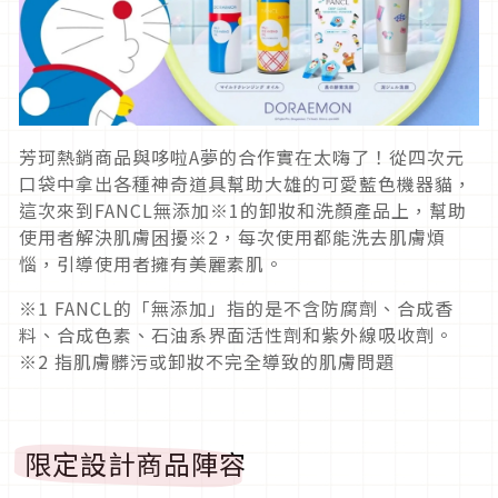
芳珂熱銷商品與哆啦A夢的合作實在太嗨了！從四次元
口袋中拿出各種神奇道具幫助大雄的可愛藍色機器貓，
這次來到FANCL無添加※1的卸妝和洗顏產品上，幫助
使用者解決肌膚困擾※2，每次使用都能洗去肌膚煩
惱，引導使用者擁有美麗素肌。
※1 FANCL的「無添加」指的是不含防腐劑、合成香
料、合成色素、石油系界面活性劑和紫外線吸收劑。
※2 指肌膚髒污或卸妝不完全導致的肌膚問題
限定設計商品陣容