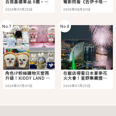
百搭基礎單品 6選，閉
電影院看《吉伊卡哇》
眼全收也不心疼
嗎？日本重金屬樂團
2026年07月25日
2026年08月03日
「打首」會長與nagano
老師一同給出了答案
No.
7
No.
8
角色IP粉絲購物天堂再
在飯店裡看日本夏季花
升級！KIDDY LAND 原
火大會！星野集團煙火
宿店吉伊卡哇迎客，新
景觀飯店6選，讓你不用
2026年07月07日
2026年07月25日
開幕 OMOKADO 店3分
人擠人悠閒欣賞
即達