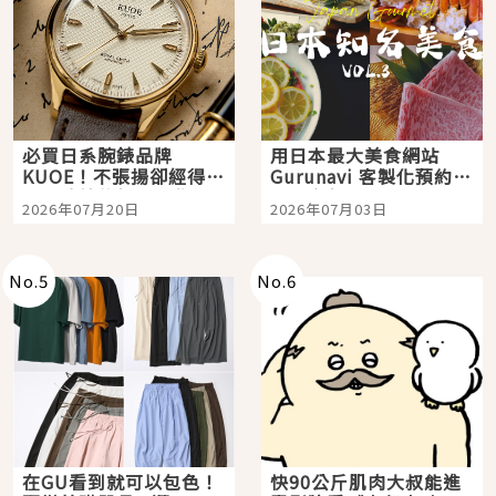
必買日系腕錶品牌
用日本最大美食網站
KUOE！不張揚卻經得起
Gurunavi 客製化預約九
時間洗鍊的經典之作五
大都市餐廳，打造專屬
2026年07月20日
2026年07月03日
選
美食體驗！
No.
5
No.
6
在GU看到就可以包色！
快90公斤肌肉大叔能進