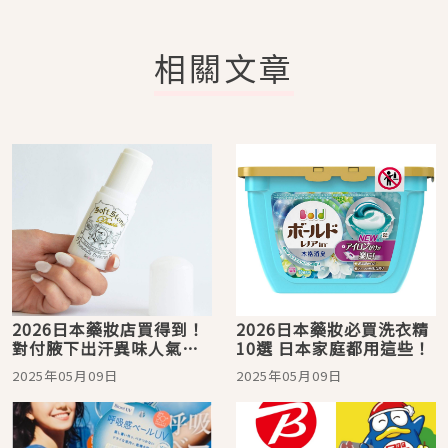
相關文章
2026日本藥妝店買得到！
2026日本藥妝必買洗衣精
對付腋下出汗異味人氣商
10選 日本家庭都用這些！
品15選，讓你不再尷尬
2025年05月09日
2025年05月09日