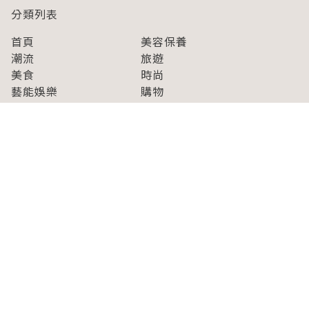
分類列表
首頁
美容保養
潮流
旅遊
美食
時尚
藝能娛樂
購物
關於Japaholic
關於我們
免責事項
寫手招募
Japaholic Girls招募
廣告、合作洽談
關鍵字列表
お問い合わせ