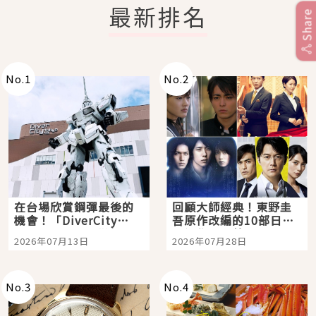
最新排名
Share
No.
1
No.
2
在台場欣賞鋼彈最後的
回顧大師經典！東野圭
機會！「DiverCity
吾原作改編的10部日本
Tokyo Plaza」搭船、
影視作品推薦
2026年07月13日
2026年07月28日
購物、美食及夜景，一
次全體驗
No.
3
No.
4