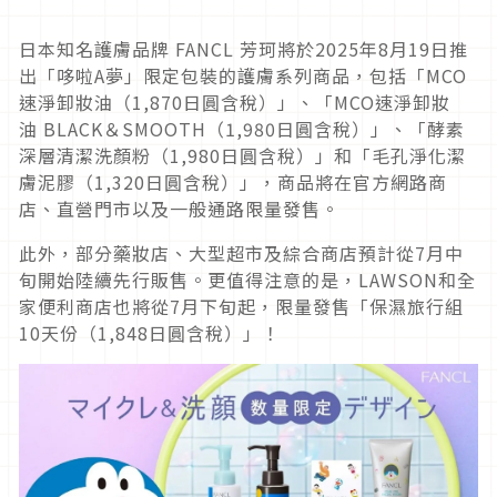
日本知名護膚品牌 FANCL 芳珂將於2025年8月19日推
出「哆啦A夢」限定包裝的護膚系列商品，包括「MCO
速淨卸妝油（1,870日圓含稅）」、「MCO速淨卸妝
油 BLACK＆SMOOTH（1,980日圓含稅）」、「酵素
深層清潔洗顏粉（1,980日圓含稅）」和「毛孔淨化潔
膚泥膠（1,320日圓含稅）」，商品將在官方網路商
店、直營門市以及一般通路限量發售。
此外，部分藥妝店、大型超市及綜合商店預計從7月中
旬開始陸續先行販售。更值得注意的是，LAWSON和全
家便利商店也將從7月下旬起，限量發售「保濕旅行組
10天份（1,848日圓含稅）」！