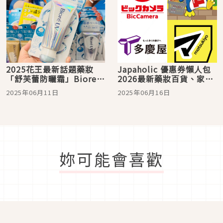
2025花王最新話題藥妝
Japaholic 優惠券懶人包
「舒芙蕾防曬霜」Biore
2026最新藥妝百貨、家電
UV，跟著濕度改變狀態就
量販、時尚生活、旅遊住
2025年06月11日
2025年06月16日
好像在呼吸
宿優惠都在這裡！
妳可能會喜歡