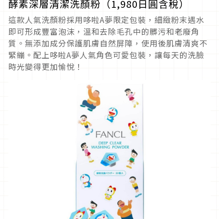
酵素深層清潔洗顏粉（1,980日圓含稅）
這款人氣洗顏粉採用哆啦A夢限定包裝，細緻粉末遇水
即可形成豐富泡沫，溫和去除毛孔中的髒污和老廢角
質。無添加成分保護肌膚自然屏障，使用後肌膚清爽不
緊繃。配上哆啦A夢人氣角色可愛包裝，讓每天的洗臉
時光變得更加愉悅！