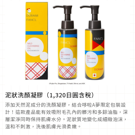
泥狀洗顏凝膠（1,320日圓含稅）
添加天然泥成分的洗顏凝膠，結合哆啦A夢限定包裝設
計！這款產品能有效吸附毛孔內的髒污和多餘油脂，深
層潔淨同時保持肌膚水分。泥狀質地變化成細緻泡沫，
溫和不刺激，洗後肌膚光滑柔嫩。