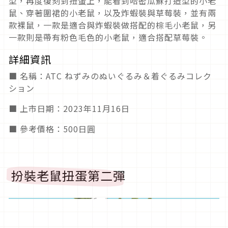
型，再度復刻到扭蛋上，能看到哈密瓜蘇打造型的小老
鼠、穿著圍裙的小老鼠，以及炸蝦裝與草莓裝，並有兩
款裸鼠，一款是適合與炸蝦裝做搭配的棕毛小老鼠，另
一款則是帶有粉色毛色的小老鼠，適合搭配草莓裝。
詳細資訊
■ 名稱：ATC ねずみのぬいぐるみ＆着ぐるみコレク
ション
■ 上市日期：2023年11月16日
■ 參考價格：500日圓
扮裝老鼠扭蛋第二彈