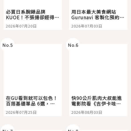
必買日系腕錶品牌
用日本最大美食網站
KUOE！不張揚卻經得起
Gurunavi 客製化預約九
時間洗鍊的經典之作五
大都市餐廳，打造專屬
2026年07月20日
2026年07月03日
選
美食體驗！
No.
5
No.
6
在GU看到就可以包色！
快90公斤肌肉大叔能進
百搭基礎單品 6選，閉
電影院看《吉伊卡哇》
眼全收也不心疼
嗎？日本重金屬樂團
2026年07月25日
2026年08月03日
「打首」會長與nagano
老師一同給出了答案