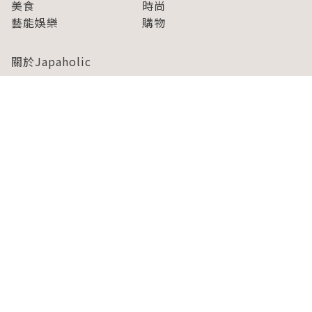
美食
時尚
藝能娛樂
購物
關於Japaholic
關於我們
免責事項
寫手招募
Japaholic Girls招募
廣告、合作洽談
關鍵字列表
お問い合わせ
看看更多有關Japaholic！