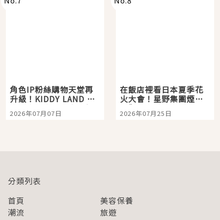
No.
7
No.
8
角色IP粉絲購物天堂再
在飯店裡看日本夏季花
升級！KIDDY LAND 原
火大會！星野集團煙火
宿店吉伊卡哇迎客，新
景觀飯店6選，讓你不用
2026年07月07日
2026年07月25日
開幕 OMOKADO 店3分
人擠人悠閒欣賞
即達
分類列表
首頁
美容保養
潮流
旅遊