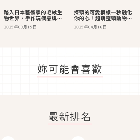
踏入日本藝術家的毛絨生
探頭的可愛模樣一秒融化
物世界，手作玩偶品牌
你的心！超萌歪頭動物玩
「Kotatsu Village」為你
偶「chiraris」即將商品化
2025年03月15日
2025年04月18日
獻上療癒人心的絨毛作品
妳可能會喜歡
最新排名