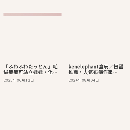
「ふわふわたっとん」毛
kenelephant盒玩／扭蛋
絨療癒可站立娃娃，化身
推薦，人氣布偶作家
造型便條紙與植絨公仔，
muunyu新作、吉野家週
2025年06月12日
2024年08月04日
文具控與公仔控不容錯
邊，5款新系列不容錯過
過！