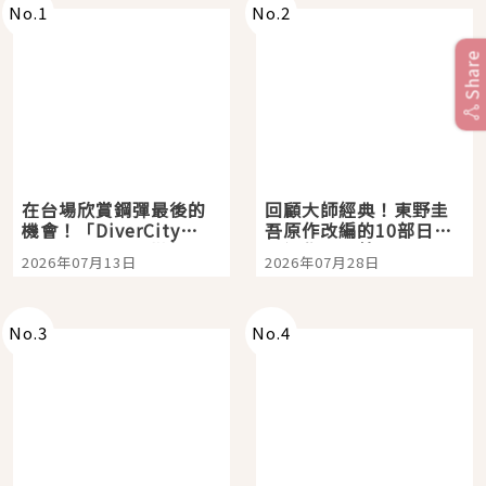
No.
1
No.
2
Share
在台場欣賞鋼彈最後的
回顧大師經典！東野圭
機會！「DiverCity
吾原作改編的10部日本
Tokyo Plaza」搭船、
影視作品推薦
2026年07月13日
2026年07月28日
購物、美食及夜景，一
次全體驗
No.
3
No.
4