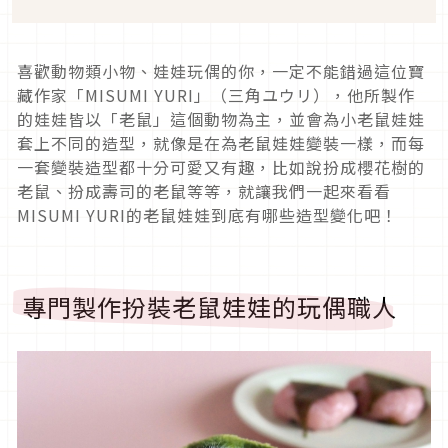
喜歡動物類小物、娃娃玩偶的你，一定不能錯過這位寶
藏作家「MISUMI YURI」（三角ユウリ），他所製作
的娃娃皆以「老鼠」這個動物為主，並會為小老鼠娃娃
套上不同的造型，就像是在為老鼠娃娃變裝一樣，而每
一套變裝造型都十分可愛又有趣，比如說扮成櫻花樹的
老鼠、扮成壽司的老鼠等等，就讓我們一起來看看
MISUMI YURI的老鼠娃娃到底有哪些造型變化吧！
專門製作扮裝老鼠娃娃的玩偶職人