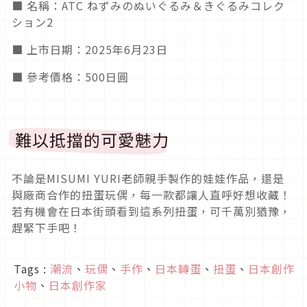
■ 名稱：ATC ねずみのぬいぐるみ＆きぐるみコレク
ション2
■ 上市日期：2025年6月23日
■ 參考價格：500日圓
難以抵擋的可愛魅力
不論是MISUMI YURI老師親手製作的娃娃作品，還是
與廠商合作的扭蛋玩偶，每一款都讓人直呼好想收藏！
若有機會在日本街頭看到這系列扭蛋，可千萬別猶豫，
趕緊下手吧！
Tags :
潮流
、
玩偶
、
手作
、
日本轉蛋
、
扭蛋
、
日本創作
小物
、
日本創作家