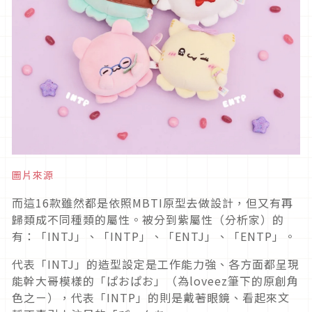
圖片來源
而這16款雖然都是依照MBTI原型去做設計，但又有再
歸類成不同種類的屬性。被分到紫屬性（分析家）的
有：「INTJ」、「INTP」、「ENTJ」、「ENTP」。
代表「INTJ」的造型設定是工作能力強、各方面都呈現
能幹大哥模樣的「ぱおぱお」（為loveez筆下的原創角
色之ㄧ），代表「INTP」的則是戴著眼鏡、看起來文