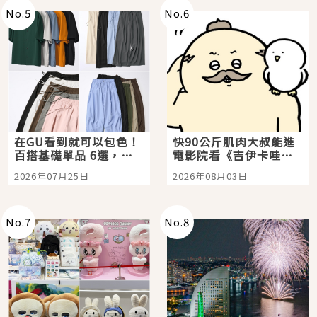
No.
5
No.
6
在GU看到就可以包色！
快90公斤肌肉大叔能進
百搭基礎單品 6選，閉
電影院看《吉伊卡哇》
眼全收也不心疼
嗎？日本重金屬樂團
2026年07月25日
2026年08月03日
「打首」會長與nagano
老師一同給出了答案
No.
7
No.
8