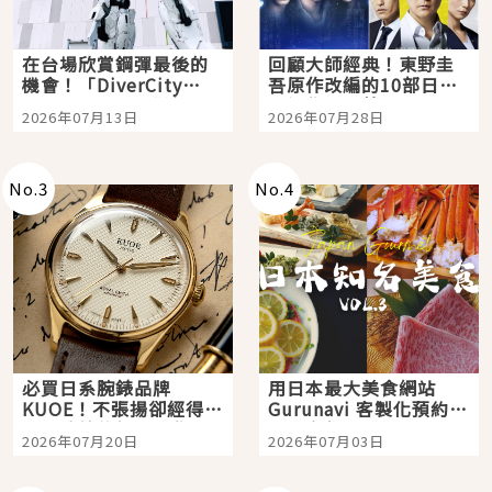
在台場欣賞鋼彈最後的
回顧大師經典！東野圭
機會！「DiverCity
吾原作改編的10部日本
Tokyo Plaza」搭船、
影視作品推薦
2026年07月13日
2026年07月28日
購物、美食及夜景，一
次全體驗
No.
3
No.
4
必買日系腕錶品牌
用日本最大美食網站
KUOE！不張揚卻經得起
Gurunavi 客製化預約九
時間洗鍊的經典之作五
大都市餐廳，打造專屬
2026年07月20日
2026年07月03日
選
美食體驗！