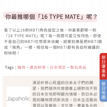
你最推哪個「16 TYPE MATE」呢？
看了以上16款MBTI角色造型之後，你最喜歡哪一款
「16 TYPE MATE」呢？每一款既可愛又有特色，即使
不是自己的MBTI也想買來收藏，感覺就像是把MBTI變
成「推角」一樣，相信每一個MBTI都有各自所擁護的
粉絲吧！
旅日優惠券
Tags :
購物
、
唐吉軻德
、
日本限定
、
聯名商品
滿足好奇心旺盛的日系女子們的願
旅日地圖
望，我們提供在旅遊書上絕對找不到
的日本在地即時觀光情報、到日本必
買的購物資訊新消息、日本生活風尚
資訊以及藝術、文化等，豐富多元的