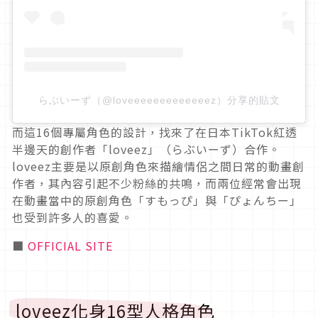
らぶいーず（@loveeeeeeeeeeeeez）分享的貼文
而這16個專屬角色的設計，找來了在日本TikTok紅透
半邊天的創作者「loveez」（らぶいーず）合作。
loveez主要是以原創角色來描繪情侶之間日常的動畫創
作者，其內容引起不少粉絲的共鳴，而兩位經常會出現
在動畫當中的原創角色「すもっぴ」與「ぴょんちー」
也受到許多人的喜愛。
■
OFFICIAL SITE
loveez化身16型人格角色