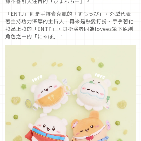
靜不喜引人注目的「ぴょんちー」。
「ENTJ」則是手持麥克風的「すもっぴ」，外型代表
著主持功力深厚的主持人，再來是熱愛打扮、手拿著化
妝品上妝的「ENTP」，其扮演者同為loveez筆下原創
角色之ㄧ的「にゃぽ」。