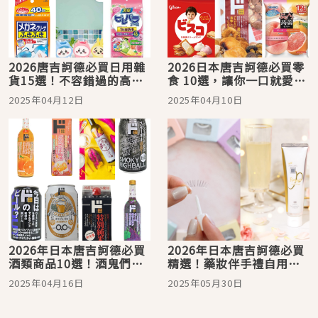
2026唐吉訶德必買日用雜
2026日本唐吉訶德必買零
貨15選！不容錯過的高CP
食 10選，讓你一口就愛
值好物
上！
2025年04月12日
2025年04月10日
2026年日本唐吉訶德必買
2026年日本唐吉訶德必買
酒類商品10選！酒鬼們來
精選！藥妝伴手禮自用皆
這裡買這些就對了
宜高CP商品一次買齊不後
2025年04月16日
2025年05月30日
悔就看這篇