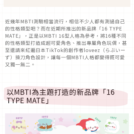
近幾年MBTI測驗相當流行，相信不少人都有測過自己
的性格類型吧？而在近期所推出的新品牌「16 TYPE
MATE」，正是以MBTI 16型人格為參考，將16種不同
的性格類型打造成超可愛角色、推出專屬角色玩偶，甚
至還請來紅遍日本TikTok的創作者loveez（らぶいー
ず）操刀角色設計，讓每一個MBTI人格都變得既可愛
又獨一無二。
以MBTI為主題打造的新品牌「16
TYPE MATE」