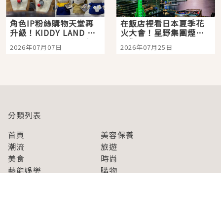
角色IP粉絲購物天堂再
在飯店裡看日本夏季花
升級！KIDDY LAND 原
火大會！星野集團煙火
宿店吉伊卡哇迎客，新
景觀飯店6選，讓你不用
2026年07月07日
2026年07月25日
開幕 OMOKADO 店3分
人擠人悠閒欣賞
即達
分類列表
首頁
美容保養
潮流
旅遊
美食
時尚
藝能娛樂
購物
關於Japaholic
關於我們
免責事項