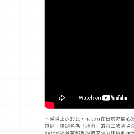
不僅僅止步於此，natori在日前亦開
道館，舉辦名為「深海」的第三次專場
natori憑藉著超群的情感張力與編