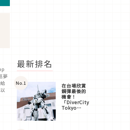
最新排名
pp
亞巡夢
遞給
No.
1
在台場欣賞
會以
鋼彈最後的
機會！
「DiverCity
Tokyo
Plaza」搭
船、購物、
美食及夜
景，一次全