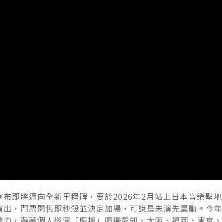
心宣布即將邁向全新里程碑，要於2026年2月站上日本音樂聖
演出，門票開售即秒殺並決定加場，可說是未演先轟動。今
曲爆發力，帶著個人巡演「摩擦」唱遍愛知、大阪、福岡、東京