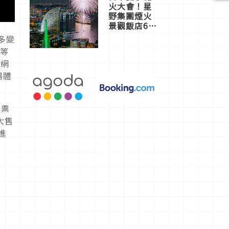
火大會！星
野集團煙火
景觀飯店6
選，讓你不
多變
用人擠人悠
凪等
閒欣賞
從網
場體
門票
大售
進
。