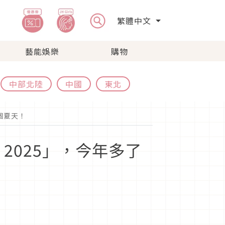
繁體中文
藝能娛樂
購物
中部北陸
中國
東北
這個夏天！
er 2025」，今年多了