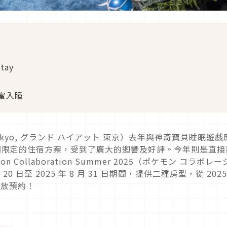
tay
蜜入睡
 Tokyo, グランド ハイアット 東京）去年與神奇寶貝睡眠遊戲
推出期間限定的住宿方案，受到了廣大的迴響及好評。今年則是直接
n Collaboration Summer 2025（ポケモン コラボレ
月 20 日至 2025 年 8 月 31 日期間，提供二種房型，從 2025
開放預約！