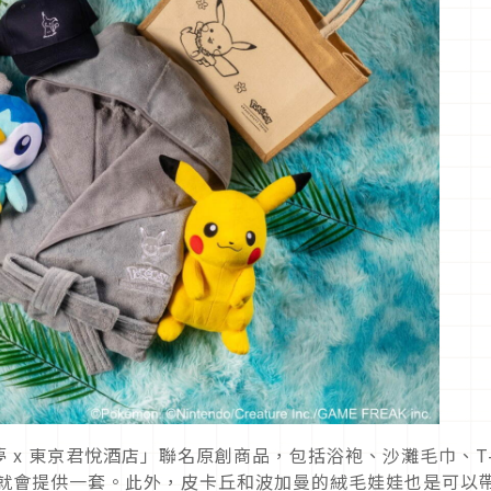
 x 東京君悅酒店」聯名原創商品，包括浴袍、沙灘毛巾、T
一晚就會提供一套。此外，皮卡丘和波加曼的絨毛娃娃也是可以