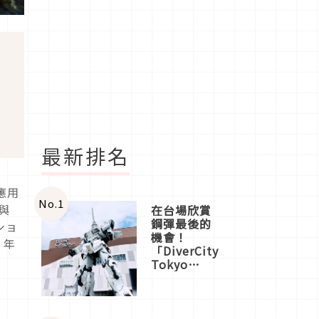
最新排名
應用
No.
1
與
在台場欣賞
鋼彈最後的
ーショ
機會！
 年
「DiverCity
Tokyo
Plaza」搭
船、購物、
美食及夜
景，一次全