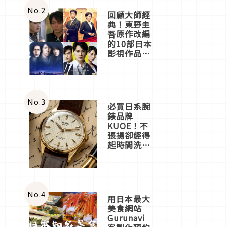
體驗
No.
2
回顧大師經
典！東野圭
吾原作改編
的10部日本
影視作品推
薦
No.
3
必買日系腕
錶品牌
KUOE！不
張揚卻經得
起時間洗鍊
的經典之作
五選
No.
4
用日本最大
美食網站
Gurunavi