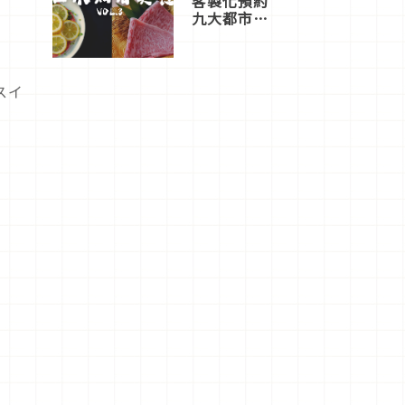
客製化預約
九大都市餐
廳，打造專
屬美食體
驗！
 スイ
的