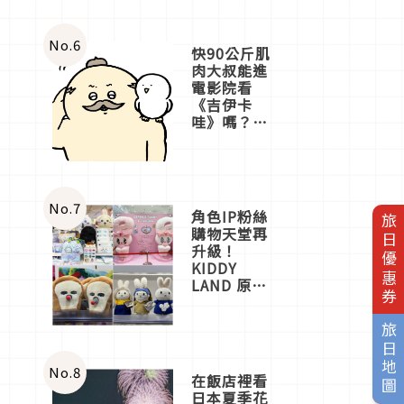
No.
6
快90公斤肌
肉大叔能進
電影院看
《吉伊卡
哇》嗎？日
本重金屬樂
團「打首」
會長與
nagano老師
一同給出了
No.
7
角色IP粉絲
旅日優惠券
答案
購物天堂再
升級！
KIDDY
LAND 原宿
的
店吉伊卡哇
迎客，新開
旅日地圖
幕
OMOKADO
店3分即達
No.
8
在飯店裡看
日本夏季花