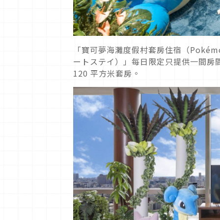
「寶可夢海灘度假村套房住宿（Pokémon B
ートステイ）」每日限定只提供一間房
120 平方米套房。