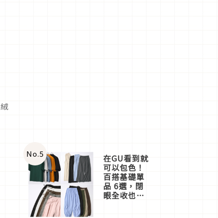
獸絨
No.
5
在GU看到就
可以包色！
百搭基礎單
品 6選，閉
眼全收也不
心疼