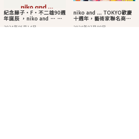
紀念藤子・F・不二雄90週
niko and ... TOKYO歡慶
年誕辰 ，niko and … 推
十週年，藝術家聯名商
出多款人氣角色限定商
品、布偶快閃販售等豐富
2024年05月14日
2024年07月08日
品，將於5月14日起在台同
活動不容錯過
步販售！
妳可能會喜歡
最新排名