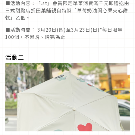
■活動內容：「.st」會員限定單筆消費滿千元即贈送由
日式甜點店折田菓舖親自特製「草莓奶油開心果夾心餅
乾」乙個。
■活動時間： 3月20日(四)至3月23日(日)*每日限量
100個，不累贈、贈完為止
活動二