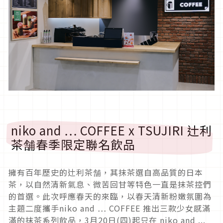
niko and … COFFEE x TSUJIRI 辻利
茶舗春季限定聯名飲品
擁有百年歷史的辻利茶舗，其抹茶選自高品質的日本
茶，以自然清新氣息、微苦回甘等特色一直是抹茶控們
的首選。此次呼應春天的來臨，以春天清新粉嫩氛圍為
主題二度攜手niko and … COFFEE 推出三款少女感滿
滿的抹茶系列飲品，3月20日(四)起只在 niko and ...