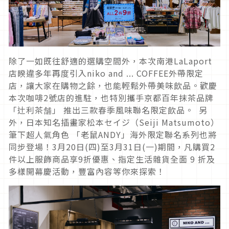
除了一如既往舒適的選購空間外，本次南港LaLaport
店睽違多年再度引入niko and ... COFFEE外帶限定
店，讓大家在購物之餘，也能輕鬆外帶美味飲品。歡慶
本次咖啡2號店的進駐，也特別攜手京都百年抹茶品牌
「辻利茶舗」 推出三款春季風味聯名限定飲品。 另
外，日本知名插畫家松本セイジ（Seiji Matsumoto）
筆下超人氣角色 「老鼠ANDY」海外限定聯名系列也將
同步登場！3月20日(四)至3月31日(一)期間，凡購買2
件以上服飾商品享9折優惠、指定生活雜貨全面 9 折及
多樣開幕慶活動，豐富內容等你來探索！