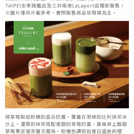
TAIPEI忠孝旗艦店及三井南港LaLaport店獨家販售！
※圖片僅供示範參考，實際販售商品依現場為主。
將草莓製成粉嫩的雲朵奶蓋，覆蓋在翠綠的辻利抹茶冰
沙上。濃厚的抹茶搭配香甜的草莓奶蓋，最後淋上酸甜
草莓果泥增添層次風味，粉嫩色調宛如春日盛放的櫻