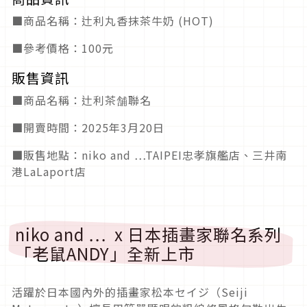
■商品名稱：辻利丸香抹茶牛奶 (HOT)
■參考價格：100元
販售資訊
■商品名稱：辻利茶舗聯名
■開賣時間：2025年3月20日
■販售地點：niko and …TAIPEI忠孝旗艦店、三井南
港LaLaport店
niko and … x 日本插畫家聯名系列
「老鼠ANDY」全新上市
活躍於日本國內外的插畫家松本セイジ（Seiji