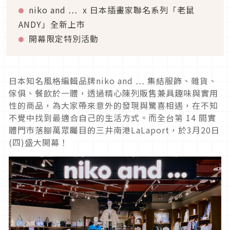
niko and … x 日本插畫家聯名系列「老鼠
ANDY」全新上市
開幕限定特別活動
日本知名風格編輯品牌niko and … 集結服飾、雜貨、
傢俱、餐飲於一體，透過精心陳列販售兼具趣味與實用
性的商品，為大家帶來意外的發現與驚喜相遇，在不知
不覺中找到最適合自己的生活方式。而全台第 14 間實
體門市落腳萬眾矚目的三井南港LaLaport，於3月20日
(四)盛大開幕！