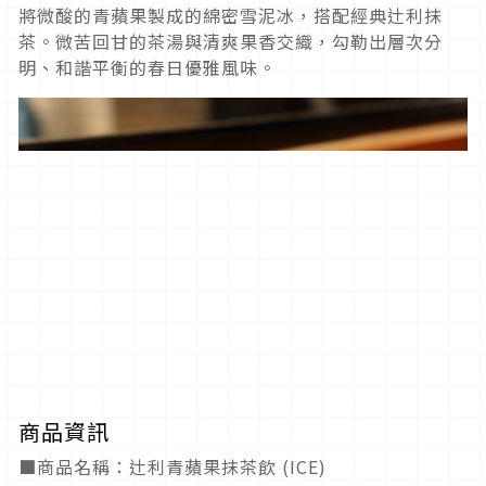
將微酸的青蘋果製成的綿密雪泥冰，搭配經典辻利抹
茶。微苦回甘的茶湯與清爽果香交織，勾勒出層次分
明、和諧平衡的春日優雅風味。
商品資訊
■商品名稱：辻利青蘋果抹茶飲 (ICE)