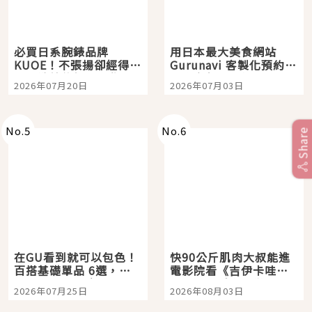
必買日系腕錶品牌
用日本最大美食網站
KUOE！不張揚卻經得起
Gurunavi 客製化預約九
時間洗鍊的經典之作五
大都市餐廳，打造專屬
2026年07月20日
2026年07月03日
選
美食體驗！
No.
5
No.
6
Share
在GU看到就可以包色！
快90公斤肌肉大叔能進
百搭基礎單品 6選，閉
電影院看《吉伊卡哇》
眼全收也不心疼
嗎？日本重金屬樂團
2026年07月25日
2026年08月03日
「打首」會長與nagano
老師一同給出了答案