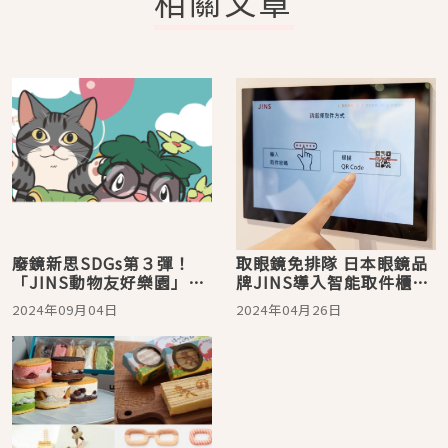
相關文章
廢鏡新思SDGs第３彈！
取眼鏡免排隊 日本眼鏡品
「JINS動物友好樂園」登
牌JINS導入智能取件櫃、
場 力挺動物平權！
環保循環箱 落實永續
2024年09月04日
2024年04月26日