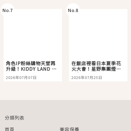
No.
7
No.
8
角色IP粉絲購物天堂再
在飯店裡看日本夏季花
升級！KIDDY LAND 原
火大會！星野集團煙火
宿店吉伊卡哇迎客，新
景觀飯店6選，讓你不用
2026年07月07日
2026年07月25日
開幕 OMOKADO 店3分
人擠人悠閒欣賞
即達
分類列表
首頁
美容保養