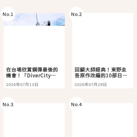
No.
1
No.
2
在台場欣賞鋼彈最後的
回顧大師經典！東野圭
機會！「DiverCity
吾原作改編的10部日本
Tokyo Plaza」搭船、
影視作品推薦
2026年07月13日
2026年07月28日
購物、美食及夜景，一
次全體驗
No.
3
No.
4