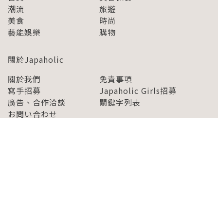
潮流
旅遊
美食
時尚
藝能娛樂
購物
關於Japaholic
關於我們
免責事項
寫手招募
Japaholic Girls招募
廣告、合作洽談
關鍵字列表
お問い合わせ
看看更多有關Japaholic！