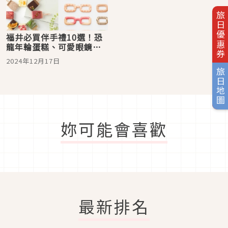
旅日優惠券
福井必買伴手禮10選！恐
龍年輪蛋糕、可愛眼鏡餅
乾、傳承百年工藝的羽二
2024年12月17日
重餅，濃郁花生香的五月
旅日地圖
瀨煎餅，品嚐福井的獨特
風味
妳可能會喜歡
最新排名