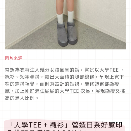
圖片來源
當想為衣著注入幾分女孩氣息的話，嘗試以大學
TEE
、
襯衫、短裙疊搭，露出大面積的腿部線條，呈現上寬下
窄的穿搭視覺，而俐落設計的短裙，能修飾臀部顯瘦
感，加上剛好遮住屁屁的大學
TEE
衣長，展現顯瘦又挑
高的迷人比例。
「大學
TEE +
襯衫」營造日系好感印