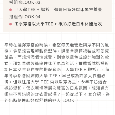
搭組合
LOOK 03.
「大學
TEE +
襯衫」營造日系好感印象推薦疊
搭組合
LOOK 04.
冬季穿搭以大學
TEE +
襯衫打造日系休閒層次
平時在選擇穿搭的時候，希望每天能營造與眾不同的風
格，像是想表現輕甜造型時，通常會選擇裙裝或可愛感
單品，而想增添個性感受，則會以黑色或設計強烈的款
式，那如果想製造率性休閒氣息的話，推薦嘗試選搭近
期日本女生都在穿的搭配套路「大學
TEE +
襯衫」，每
年冬季都會回歸的大學
TEE
，早已成為許多人衣櫃必
備，但以往搭大學
TEE
常以單穿為主，今年不妨結合
襯衫混和，使衣著增添層次豐富的日系氛圍，想知道有
哪些不可錯過的穿衣靈感嗎？一起從以下
4
套介紹，為
外出時刻連結好感舒適的迷人
LOOK
。