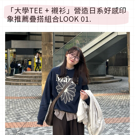
「大學
TEE +
襯衫」營造日系好感印
象推薦疊搭組合
LOOK 01.