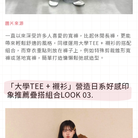
圖片來源
一直以來深受許多人喜愛的寬褲，比起休閒長褲，更能
帶來輕鬆舒適的風格，同樣運用大學
TEE +
襯衫的搭配
組合，而穿衣重點則放在褲子上，例如特殊剪裁錐形寬
褲或落地寬褲，簡單打造慵懶鬆弛感造型。
「大學
TEE +
襯衫」營造日系好感印
象推薦疊搭組合
LOOK 03.