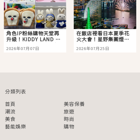
角色IP粉絲購物天堂再
在飯店裡看日本夏季花
升級！KIDDY LAND 原
火大會！星野集團煙火
宿店吉伊卡哇迎客，新
景觀飯店6選，讓你不用
2026年07月07日
2026年07月25日
開幕 OMOKADO 店3分
人擠人悠閒欣賞
即達
分類列表
首頁
美容保養
潮流
旅遊
美食
時尚
藝能娛樂
購物