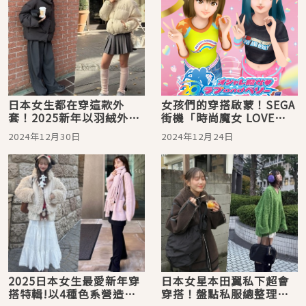
日本女生都在穿這款外
女孩們的穿搭啟蒙！SEGA
套！2025新年以羽絨外套
街機「時尚魔女 LOVE
打造保暖旅遊穿搭
AND BERRY」20週年啦～
2024年12月30日
2024年12月24日
Y2K滿滿回憶殺，最新聯
名復刻消息看這篇！
2025日本女生最愛新年穿
日本女星本田翼私下超會
搭特輯!以4種色系營造嶄
穿搭！盤點私服總整理打