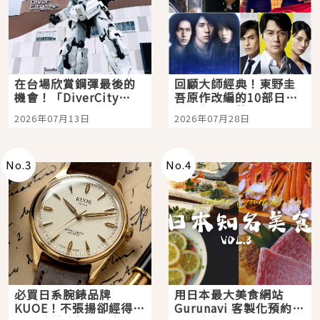
在台場欣賞鋼彈最後的
回顧大師經典！東野圭
機會！「DiverCity
吾原作改編的10部日本
Tokyo Plaza」搭船、
影視作品推薦
2026年07月13日
2026年07月28日
購物、美食及夜景，一
次全體驗
No.
3
No.
4
必買日系腕錶品牌
用日本最大美食網站
KUOE！不張揚卻經得起
Gurunavi 客製化預約九