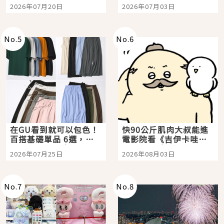
時間洗鍊的經典之作五
大都市餐廳，打造專屬
2026年07月20日
2026年07月03日
選
美食體驗！
No.
5
No.
6
在GU看到就可以包色！
快90公斤肌肉大叔能進
百搭基礎單品 6選，閉
電影院看《吉伊卡哇》
眼全收也不心疼
嗎？日本重金屬樂團
2026年07月25日
2026年08月03日
「打首」會長與nagano
老師一同給出了答案
No.
7
No.
8