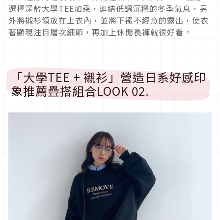
選擇深藍大學
TEE
加乘，連結低調沉穩的冬季氣息，另
外將襯衫領放在上衣內，並將下襬不經意的露出，使衣
著顯現注目層次細節，再加上休閒長褲就很好看。
「大學
TEE +
襯衫」營造日系好感印
象推薦疊搭組合
LOOK 02.