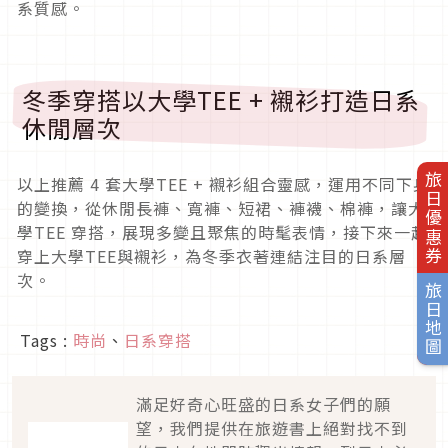
系質感。
冬季穿搭以大學
TEE +
襯衫打造日系
休閒層次
旅日優惠券
以上推薦
4
套大學
TEE +
襯衫組合靈感，運用不同下身
的變換，從休閒長褲、寬褲、短裙、褲襪、棉褲，讓大
學
TEE
穿搭，展現多變且聚焦的時髦表情，接下來一起
穿上大學
TEE
與襯衫，為冬季衣著連結注目的日系層
次。
旅日地圖
Tags :
時尚
、
日系穿搭
滿足好奇心旺盛的日系女子們的願
望，我們提供在旅遊書上絕對找不到