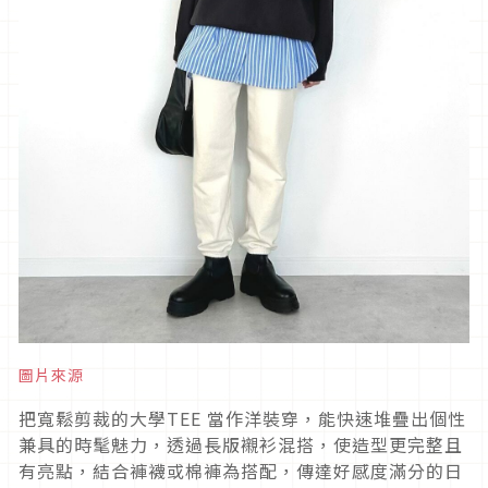
圖片來源
把寬鬆剪裁的大學
TEE
當作洋裝穿，能快速堆疊出個性
兼具的時髦魅力，透過長版襯衫混搭，使造型更完整且
有亮點，結合褲襪或棉褲為搭配，傳達好感度滿分的日