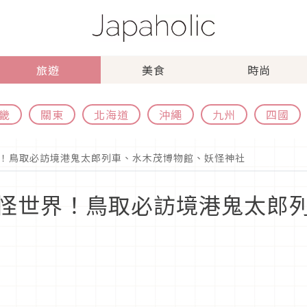
旅遊
美食
時尚
畿
關東
北海道
沖繩
九州
四國
！鳥取必訪境港鬼太郎列車、水木茂博物館、妖怪神社
怪世界！鳥取必訪境港鬼太郎