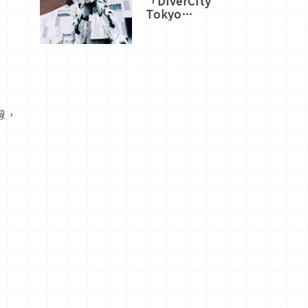
「DiverCity
Tokyo
Plaza」搭
船、購物、
美食及夜
景，一次全
體驗
線，