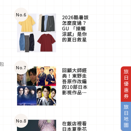
No.
6
2026酷暑該
怎麼度過？
GU 「接觸
涼感」是你
的夏日救星
包
No.
7
回顧大師經
旅日優惠券
典！東野圭
吾原作改編
的10部日本
影視作品推
薦
旅日地圖
No.
8
在飯店裡看
日本夏季花