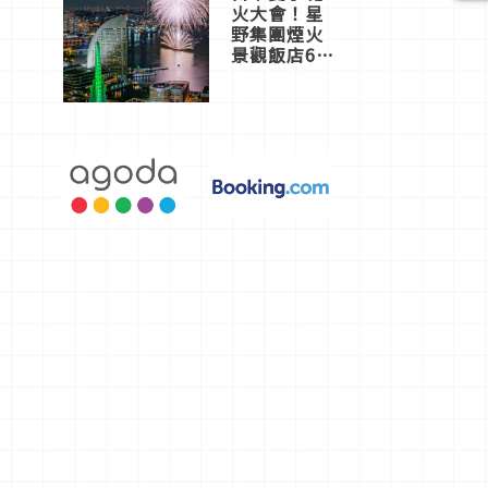
火大會！星
野集團煙火
景觀飯店6
選，讓你不
用人擠人悠
閒欣賞