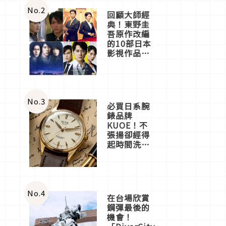
店3分即達
No.
2
回顧大師經
典！東野圭
吾原作改編
的10部日本
影視作品推
薦
No.
3
必買日系腕
錶品牌
KUOE！不
張揚卻經得
起時間洗鍊
的經典之作
五選
No.
4
在台場欣賞
鋼彈最後的
機會！