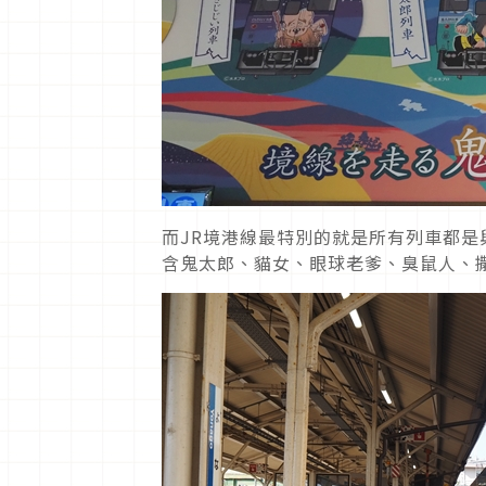
而JR境港線最特別的就是所有列車都是
含鬼太郎、貓女、眼球老爹、臭鼠人、