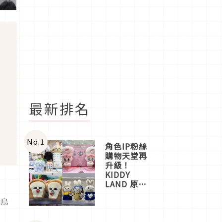
最新排名
No.
1
角色IP粉絲
購物天堂再
升級！
KIDDY
LAND 原宿
是
店吉伊卡哇
了鳥
迎客，新開
幕
OMOKADO