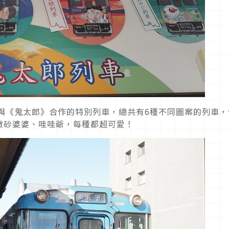
與《鬼太郎》合作的特別列車，總共有6種不同圖案的列車，
撒砂婆婆、哇哇爺，每種都超可愛！