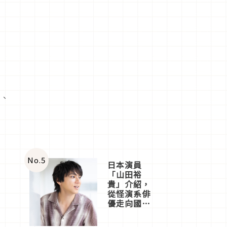
飾、
No.
5
日本演員
「山田裕
貴」介紹，
從怪演系俳
優走向國民
級日劇主角