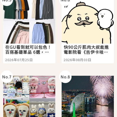
在GU看到就可以包色！
快90公斤肌肉大叔能進
百搭基礎單品 6選，閉
電影院看《吉伊卡哇》
眼全收也不心疼
嗎？日本重金屬樂團
2026年07月25日
2026年08月03日
「打首」會長與nagano
老師一同給出了答案
No.
7
No.
8