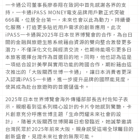
一卡通公司董事長廖泰翔在致詞中首先感謝各界的支
持，一卡通iPASS MONEY電支品牌用戶數正式突破
666萬，位居全台第一，未來也會以此為動力，持續優
化服務，打造更多貼近用戶需求的創新應用。此次
iPASS一卡通與2025年日本世界博覽會的合作，為台日
間的金融與旅遊生態系統藉由資源的雙向整合激發更多
潛力，不僅深化文化與經濟交流，也期待能吸引更多日
本旅客選擇台灣作為首選目的地。同時，他也認為這是
一項結合設計美學與實用功能的跨國合作，期盼藉由這
次推出的「大阪關西世博一卡通」，讓日本消費者更深
入認識iPASS一卡通，進一步提升品牌的國際能見度，
使其成為赴台旅遊時的首選儲值卡。
2025年日本世界博覽會海外傳播部部長吉村佐知子表
示，親眼看到這系列精心設計的卡片令她感到驚艷，卡
片創意充分呼應世博主題「生命閃耀未來社會的設
計」，隨著大阪關西世博開幕日愈發臨近，她誠摯邀請
台灣民眾於2025年前來大阪，親身感受這場全球矚目的
創新盛會，見證未來社會的無限可能。