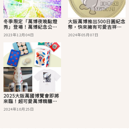
冬季限定「萬博夜晚點燈
大阪萬博推出500日圓紀念
秀」登場！萬博紀念公園
幣，快來擁有可愛吉祥物
期間限定活動
的紀念幣吧！
2023年12月04日
2024年05月07日
2025大阪萬國博覽會即將
來臨！超可愛萬博精釀啤
酒＆脈脈周邊一次看
2024年10月25日