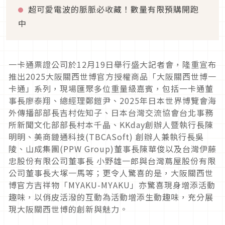
超可愛電波的脈脈必收藏！數量有限預購開跑
中
一卡通票證公司於12月19日舉行盛大記者會，隆重宣布
推出2025大阪關西世博官方授權商品「大阪關西世博一
卡通」系列，現場匯聚多位重量級嘉賓，包括一卡通董
事長廖泰翔、總經理鄭鎧尹、2025年日本世界博覽會海
外傳播部部長吉村佐知子、日本台灣交流協會台北事務
所新聞文化部部長村本千晶、KKday創辦人暨執行長陳
明明、美商鏈通科技(TBCASoft) 創辦人兼執行長吳
陵、山成集團(PPW Group)董事長陳華俊以及台灣伊藤
忠股份有限公司董事長 小野雄一郎與台灣蔦屋股份有限
公司董事長大塚一馬等；更令人驚喜的是，大阪關西世
博官方吉祥物「MYAKU-MYAKU」亦驚喜現身增添活動
趣味，以俏皮活潑的互動為活動增添生動趣味，充分展
現大阪關西世博的創新與魅力。