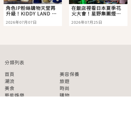
角色IP粉絲購物天堂再
在飯店裡看日本夏季花
升級！KIDDY LAND 原
火大會！星野集團煙火
宿店吉伊卡哇迎客，新
景觀飯店6選，讓你不用
2026年07月07日
2026年07月25日
開幕 OMOKADO 店3分
人擠人悠閒欣賞
即達
分類列表
首頁
美容保養
潮流
旅遊
美食
時尚
藝能娛樂
購物
關於Japaholic
關於我們
免責事項
寫手招募
Japaholic Girls招募