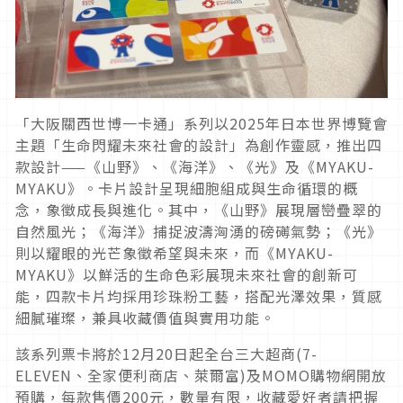
「大阪關西世博一卡通」系列以2025年日本世界博覽會
主題「生命閃耀未來社會的設計」為創作靈感，推出四
款設計——《山野》、《海洋》、《光》及《MYAKU-
MYAKU》。卡片設計呈現細胞組成與生命循環的概
念，象徵成長與進化。其中，《山野》展現層巒疊翠的
自然風光；《海洋》捕捉波濤洶湧的磅礡氣勢；《光》
則以耀眼的光芒象徵希望與未來，而《MYAKU-
MYAKU》以鮮活的生命色彩展現未來社會的創新可
能，四款卡片均採用珍珠粉工藝，搭配光澤效果，質感
細膩璀璨，兼具收藏價值與實用功能。
該系列票卡將於12月20日起全台三大超商(7-
ELEVEN、全家便利商店、萊爾富)及MOMO購物網開放
預購，每款售價200元，數量有限，收藏愛好者請把握