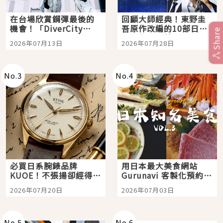
在台場欣賞鋼彈最後的
回顧大師經典！東野圭
機會！「DiverCity
吾原作改編的10部日本
Share
Tokyo Plaza」搭船、
影視作品推薦
2026年07月13日
2026年07月28日
購物、美食及夜景，一
次全體驗
No.
3
No.
4
必買日系腕錶品牌
用日本最大美食網站
KUOE！不張揚卻經得起
Gurunavi 客製化預約九
時間洗鍊的經典之作五
大都市餐廳，打造專屬
2026年07月20日
2026年07月03日
選
美食體驗！
No.
5
No.
6