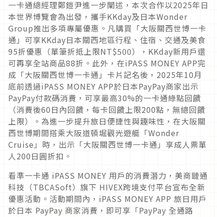
一卡通總經理鄭鎧尹進一步闡述，本次合作以2025年日
本世界博覽會為出發，攜手KKday及日本Wonder
Group推出多項專屬優惠。凡購買「大阪關西世博一卡
通」可享KKday日本關西地區行程、住宿、交通及美食
95折優惠（單筆折抵上限NT$500），KKday新用戶還
可再享全站商品88折。此外，在iPASS MONEY APP完
成「大阪關西世博一卡通」卡片記名後，2025年10月
底前透過iPASS MONEY APP於日本PayPay商家出示
PayPay付款碼消費，可享最高30%的一卡通綠點回饋
（消費後60日內回饋，每卡回饋上限200點，無總回饋
上限）。為進一步提升旅日便捷性與趣味性，在大阪關
西世博期間搭乘大阪道頓堀觀光遊艇「Wonder
Cruise」時，出示「大阪關西世博一卡通」享成人票單
人200日圓折扣。
看準一卡通 iPASS MONEY 用戶的消費潛力，美商鏈通
科技（TBCASoft）旗下 HIVEX跨境支付平台宣布全新
優惠活動。活動期間內，iPASS MONEY APP 旅日用戶
於日本 PayPay 商家消費，即可享「PayPay 全通路