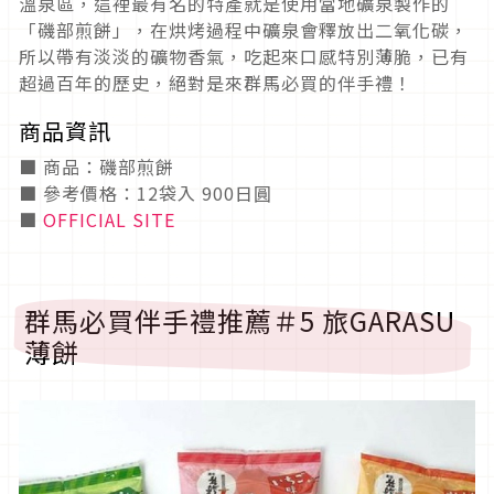
溫泉區，這裡最有名的特產就是使用當地礦泉製作的
「磯部煎餅」，在烘烤過程中礦泉會釋放出二氧化碳，
所以帶有淡淡的礦物香氣，吃起來口感特別薄脆，已有
超過百年的歷史，絕對是來群馬必買的伴手禮！
商品資訊
■ 商品：磯部煎餅
■ 參考價格：12袋入 900日圓
■
OFFICIAL SITE
群馬必買伴手禮推薦＃5 旅GARASU
薄餅