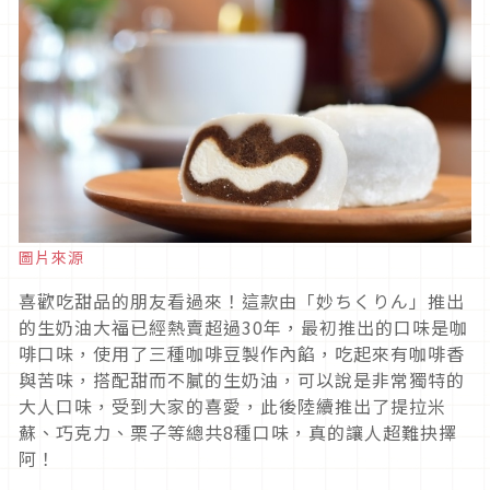
圖片來源
喜歡吃甜品的朋友看過來！這款由「妙ちくりん」推出
的生奶油大福已經熱賣超過30年，最初推出的口味是咖
啡口味，使用了三種咖啡豆製作內餡，吃起來有咖啡香
與苦味，搭配甜而不膩的生奶油，可以說是非常獨特的
大人口味，受到大家的喜愛，此後陸續推出了提拉米
蘇、巧克力、栗子等總共8種口味，真的讓人超難抉擇
阿！