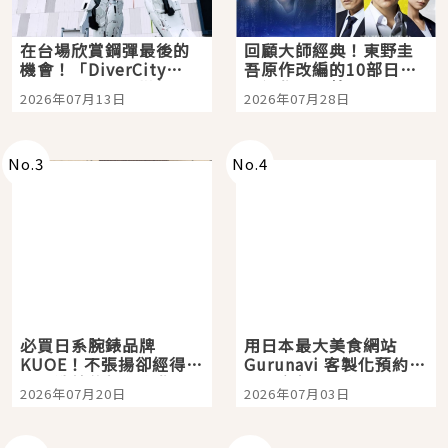
在台場欣賞鋼彈最後的
回顧大師經典！東野圭
機會！「DiverCity
吾原作改編的10部日本
Tokyo Plaza」搭船、
影視作品推薦
2026年07月13日
2026年07月28日
購物、美食及夜景，一
次全體驗
No.
3
No.
4
必買日系腕錶品牌
用日本最大美食網站
KUOE！不張揚卻經得起
Gurunavi 客製化預約九
時間洗鍊的經典之作五
大都市餐廳，打造專屬
2026年07月20日
2026年07月03日
選
美食體驗！