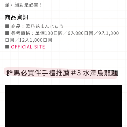
滿，絕對是必買！
商品資訊
■ 商品：湯乃花まんじゅう
■ 參考價格：單個130日圓／6入880日圓／9入1,300
日圓／12入1,800日圓
■
OFFICIAL SITE
群馬必買伴手禮推薦＃3 水澤烏龍麵