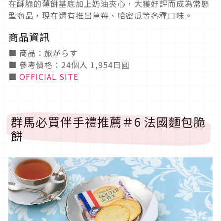
在酥脆的薄餅基底加上奶油夾心，大獲好評而成為常態
型商品，現在還有推出草莓、哈密瓜等各種口味。
商品資訊
■ 商品：旅がらす
■ 參考價格：24個入 1,954日圓
■
OFFICIAL SITE
群馬必買伴手禮推薦＃6 法國麵包脆
餅