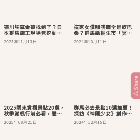
德川埋藏金被找到了？日
這家女僕咖啡廳全是歐巴
本群馬施工現場竟挖到大
桑？群馬縣桐生市「冥
量古代錢幣
土」咖啡廳爆紅後竟有溫
2023年11月13日
2024年10月11日
馨小故事
Share
2025關東賞楓景點20選，
群馬必去景點10選推薦！
秋季賞楓行前必看，體驗
探訪《神隱少女》創作靈
東京、群馬、茨城各地紅
感溫泉旅館
2025年09月21日
2024年12月15日
葉絕景