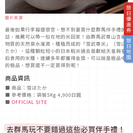
旅日優惠券
圖片來源
最後如果行李箱還很空，想不到要買什麼群馬伴手禮的
話，推薦可以帶一包在地的米回家！由群馬武尊山含礦
旅日地圖
物質的天然泉水灌溉、種植而成的「雪武尊米」（雪ほ
たか），這種顆粒短小的日本稻米過去是獻給天皇與皇
后食用的米種，連續多年都獲得金獎，可以說是極品中
的極品，想買還不一定買得到呢！
商品資訊
■ 商品：雪ほたか
■ 參考價格：袋裝5Kg 4,900日圓
■
OFFICIAL SITE
去群馬玩不要錯過這些必買伴手禮！