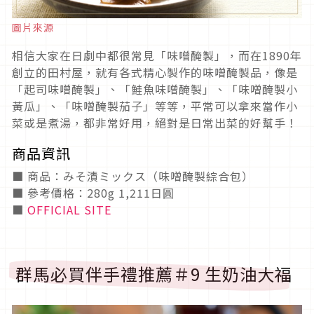
圖片來源
相信大家在日劇中都很常見「味噌醃製」，而在1890年
創立的田村屋，就有各式精心製作的味噌醃製品，像是
「起司味噌醃製」、「鮭魚味噌醃製」、「味噌醃製小
黃瓜」、「味噌醃製茄子」等等，平常可以拿來當作小
菜或是煮湯，都非常好用，絕對是日常出菜的好幫手！
商品資訊
■ 商品：みそ漬ミックス（味噌醃製綜合包）
■ 參考價格：280g 1,211日圓
■
OFFICIAL SITE
群馬必買伴手禮推薦＃9 生奶油大福