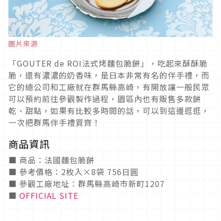
圖片來源
「GOUTER de ROI法式烤麵包脆餅」，吃起來酥酥脆
脆，還有濃濃的奶香味，是日本非常有名的伴手禮，而
它的總公司和工廠就在群馬縣高崎，有開放讓一般民眾
可以預約前往參觀製作過程，園區內也有販售多款餅
乾、甜點，如果有比較多時間的話，可以到這邊逛逛，
一次把群馬伴手禮買齊！
商品資訊
■ 商品：法國麵包脆餅
■ 參考價格：2枚入×8袋 756日圓
■ 參觀工廠地址：群馬縣高崎市新町1207
■
OFFICIAL SITE