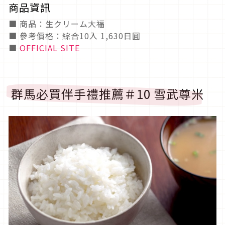
商品資訊
■ 商品：生クリーム大福
■ 參考價格：綜合10入 1,630日圓
■
OFFICIAL SITE
群馬必買伴手禮推薦＃10 雪武尊米