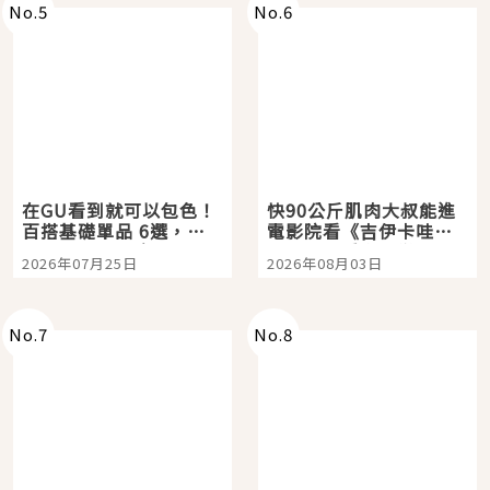
No.
5
No.
6
在GU看到就可以包色！
快90公斤肌肉大叔能進
百搭基礎單品 6選，閉
電影院看《吉伊卡哇》
眼全收也不心疼
嗎？日本重金屬樂團
2026年07月25日
2026年08月03日
「打首」會長與nagano
老師一同給出了答案
No.
7
No.
8