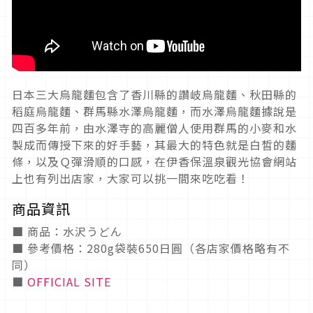
日本三大烏龍麵包含了香川縣的讚岐烏龍麵、秋田縣的
稻庭烏龍麵、群馬縣水澤烏龍麵，而水澤烏龍麵據說是
四百多年前，由水澤寺的高麗僧人使用群馬的小麥和水
製成而傳授下來的好手藝，其最大的特色就是白皙的麵
條，以及Ｑ彈滑順的口感，在伊香保溫泉觀光協會網站
上也有列出店家，大家可以挑一間來吃吃看！
商品資訊
■ 商品：水沢うどん
■ 參考價格：280g袋裝650日圓（各店家價格略有不
同）
■
OFFICIAL SITE