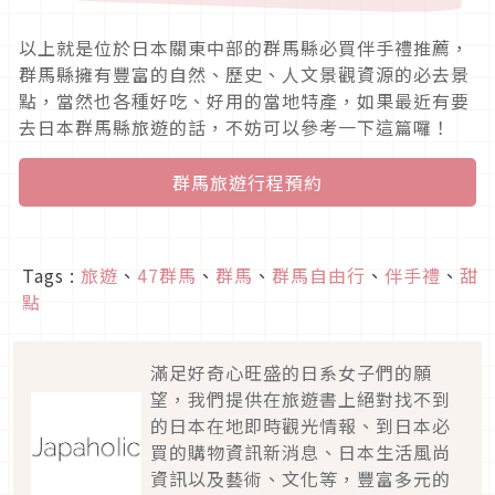
以上就是位於日本關東中部的群馬縣必買伴手禮推薦，
群馬縣擁有豐富的自然、歷史、人文景觀資源的必去景
點，當然也各種好吃、好用的當地特產，如果最近有要
去日本群馬縣旅遊的話，不妨可以參考一下這篇囉！
群馬旅遊行程預約
Tags :
旅遊
、
47群馬
、
群馬
、
群馬自由行
、
伴手禮
、
甜
點
滿足好奇心旺盛的日系女子們的願
望，我們提供在旅遊書上絕對找不到
的日本在地即時觀光情報、到日本必
買的購物資訊新消息、日本生活風尚
資訊以及藝術、文化等，豐富多元的