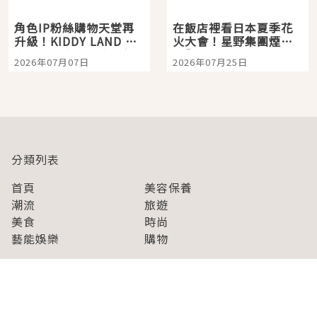
角色IP粉絲購物天堂再
在飯店裡看日本夏季花
升級！KIDDY LAND 原
火大會！星野集團煙火
宿店吉伊卡哇迎客，新
景觀飯店6選，讓你不用
2026年07月07日
2026年07月25日
開幕 OMOKADO 店3分
人擠人悠閒欣賞
即達
分類列表
首頁
美容保養
潮流
旅遊
美食
時尚
藝能娛樂
購物
關於Japaholic
關於我們
免責事項