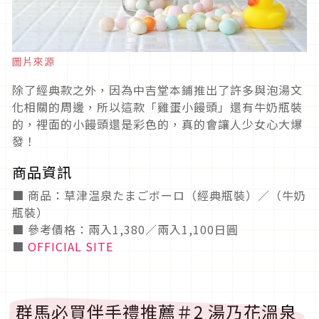
圖片來源
除了經典款之外，因為中吉堂本鋪推出了許多與泡湯文
化相關的周邊，所以這款「雞蛋小饅頭」還有牛奶瓶裝
的，裡面的小饅頭還是彩色的，真的會讓人少女心大爆
發！
商品資訊
■ 商品：草津温泉たまごボーロ（經典瓶裝）／（牛奶
瓶裝）
■ 參考價格：兩入1,380／兩入1,100日圓
■
OFFICIAL SITE
群馬必買伴手禮推薦＃2 湯乃花溫泉