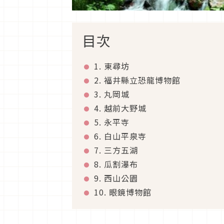
目次
1. 東尋坊
2. 福井縣立恐龍博物館
3. 丸岡城
4. 越前大野城
5. 永平寺
6. 白山平泉寺
7. 三方五湖
8. 瓜割瀑布
9. 西山公園
10. 眼鏡博物館