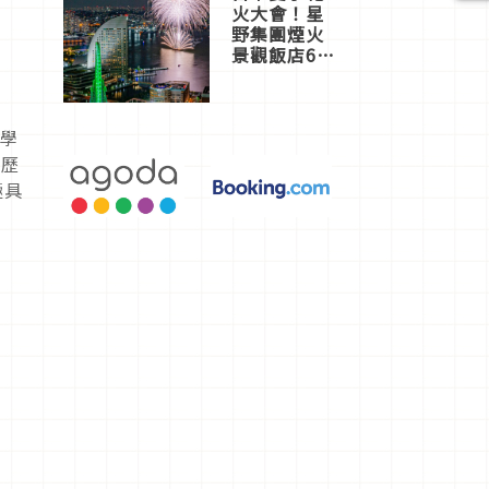
火大會！星
野集團煙火
景觀飯店6
選，讓你不
用人擠人悠
閒欣賞
物學
球歷
極具