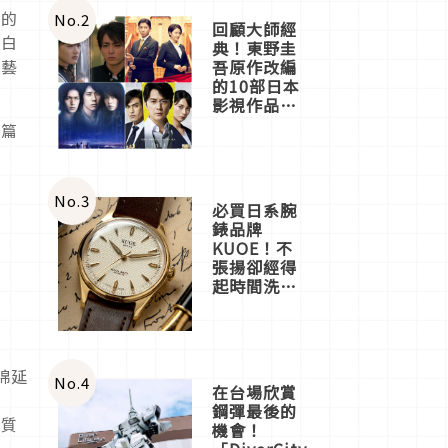
店3分即達
觀的
No.
2
回顧大師經
與白
典！東野圭
工藝
吾原作改編
的10部日本
影視作品推
薦
本篇
No.
3
必買日系腕
錶品牌
KUOE！不
張揚卻經得
起時間洗鍊
的經典之作
五選
綿延
No.
4
在台場欣賞
氣
鋼彈最後的
地質
機會！