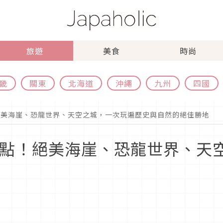
旅遊
美食
時尚
畿
關東
北海道
沖繩
九州
四國
絕美海崖、恐龍世界、天空之城，一次玩遍歷史與自然的絕佳勝地
景點！絕美海崖、恐龍世界、天