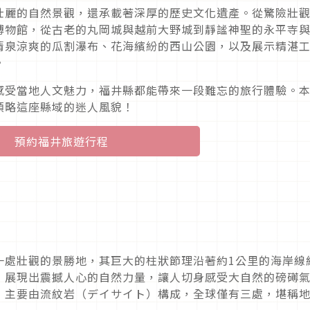
壯麗的自然景觀，還承載著深厚的歷史文化遺產。從驚險壯
博物館，從古老的丸岡城與越前大野城到靜謐神聖的永平寺
清泉涼爽的瓜割瀑布、花海繽紛的西山公園，以及展示精湛
。
感受當地人文魅力，福井縣都能帶來一段難忘的旅行體驗。
領略這座縣域的迷人風貌！
預約福井旅遊行程
一處壯觀的景勝地，其巨大的柱狀節理沿著約1公里的海岸線
，展現出震撼人心的自然力量，讓人切身感受大自然的磅礡
，主要由流紋岩（デイサイト）構成，全球僅有三處，堪稱