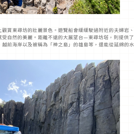
上觀賞東尋坊的壯麗景色。遊覽船會緩緩駛過附近的夫婦岩
感受自然的美麗。距離不遠的大展望台—東尋坊塔，則提供
、越前海岸以及被稱為「神之島」的雄島等，還能從延綿的