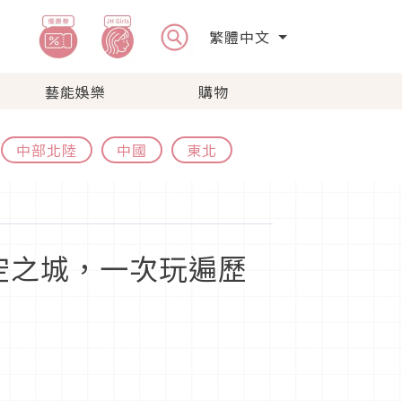
繁體中文
藝能娛樂
購物
中部北陸
中國
東北
空之城，一次玩遍歷