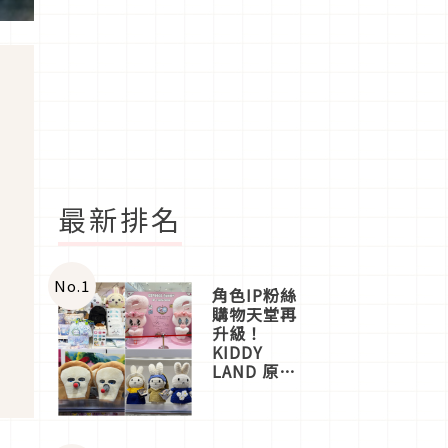
最新排名
No.
1
角色IP粉絲
購物天堂再
升級！
KIDDY
LAND 原宿
店吉伊卡哇
迎客，新開
幕
OMOKADO