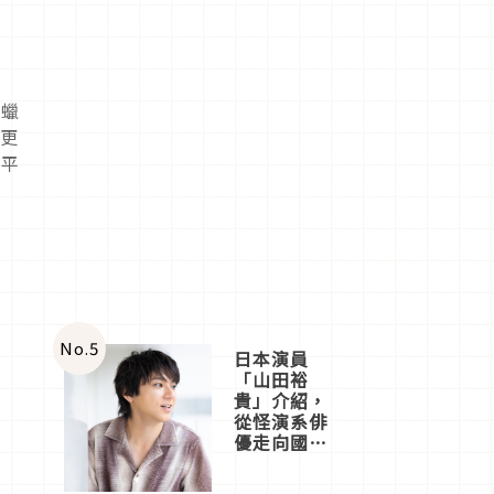
、蠟
了更
水平
No.
5
日本演員
「山田裕
貴」介紹，
從怪演系俳
優走向國民
級日劇主角