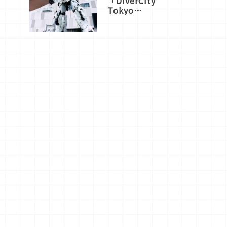
「DiverCity
Tokyo
Plaza」搭
船、購物、
美食及夜
景，一次全
體驗