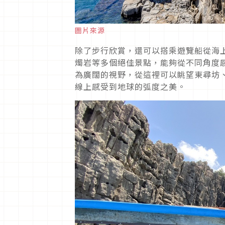
圖片來源
除了步行欣賞，還可以搭乘遊覽船從海
燭岩等多個絕佳景點，能夠從不同角度
為廣闊的視野，從這裡可以眺望東尋坊
線上感受到地球的弧度之美。