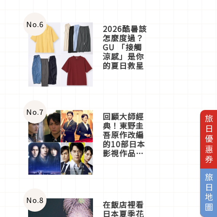
No.
6
2026酷暑該
怎麼度過？
GU 「接觸
涼感」是你
的夏日救星
No.
7
回顧大師經
旅日優惠券
典！東野圭
吾原作改編
的10部日本
影視作品推
薦
旅日地圖
No.
8
在飯店裡看
日本夏季花