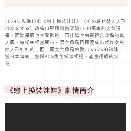
2024
年秋季日劇《戀上換裝娃娃》（その着せ替え人形
は恋をする）改編自累積銷售突破
1100
萬本的人氣漫
畫，而動畫版也大受歡迎，因此這次由電視台改編的真
人版，讓粉絲相當期待。男主角是目標要成為製作女兒
節人形娃娃的工匠，而女主角是熱愛
Cosplay
的辣妹，
當日本傳統工藝與
ACG
角色扮演相遇，產生耀眼的火
花。
《戀上換裝娃娃》劇情簡介