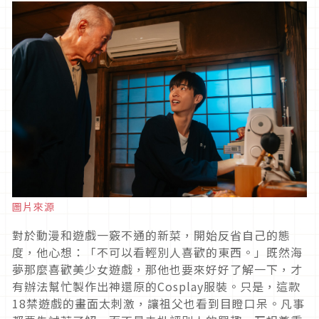
圖片來源
對於動漫和遊戲一竅不通的新菜，開始反省自己的態
度，他心想：「不可以看輕別人喜歡的東西。」既然海
夢那麼喜歡美少女遊戲，那他也要來好好了解一下，才
有辦法幫忙製作出神還原的
Cosplay
服裝。只是，這款
18
禁遊戲的畫面太刺激，讓祖父也看到目瞪口呆。凡事