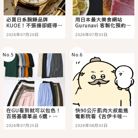
必買日系腕錶品牌
用日本最大美食網站
KUOE！不張揚卻經得起
Gurunavi 客製化預約九
時間洗鍊的經典之作五
大都市餐廳，打造專屬
2026年07月20日
2026年07月03日
選
美食體驗！
No.
5
No.
6
在GU看到就可以包色！
快90公斤肌肉大叔能進
百搭基礎單品 6選，閉
電影院看《吉伊卡哇》
眼全收也不心疼
嗎？日本重金屬樂團
2026年07月25日
2026年08月03日
「打首」會長與nagano
老師一同給出了答案