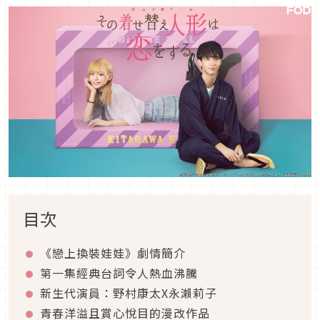
目次
《戀上換裝娃娃》劇情簡介
第一集經典台詞令人熱血沸騰
新生代演員：野村康太
X
永瀨莉子
青春洋溢且賞心悅目的漫改作品