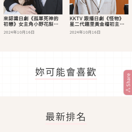
來認識日劇《孤單死神的
KKTV 跟播日劇《怪物》
初戀》女主角小野花梨！
星二代趣里黃金檔初主演
童星出身的實力派演員
超緊張 靠吃「迴轉壽司」
2024年10月16日
2024年10月16日
放鬆
妳可能會喜歡
Share
最新排名