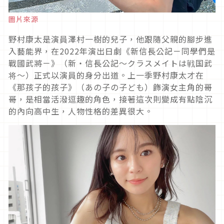
圖片來源
野村康太是演員澤村一樹的兒子，他跟隨父親的腳步進
入藝能界，在
2022
年演出日劇《新信長公記－同學們是
戰國武將－》（新
・
信長公記〜
クラスメイトは
戦国武
将〜）正式以演員的身分出道。上一季野村康太才在
《那孩子的孩子》（あの子の子ども）飾演女主角的哥
哥，是相當活潑逗趣的角色，接著這次則變成有點陰沉
的內向高中生，人物性格的差異很大。