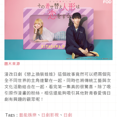
圖片來源
漫改日劇《戀上換裝娃娃》這個故事竟然可以把兩個完
全不同世界的主角連繫在一起，同時也將傳統工藝與次
文化活動結合在一起，看完第一集真的很驚喜。除了吸
引原作漫畫的粉絲，相信還能夠吸引其他對青春愛情日
劇有興趣的觀眾呢！
Tags :
藝能娛樂
、
日劇影視
、
日劇