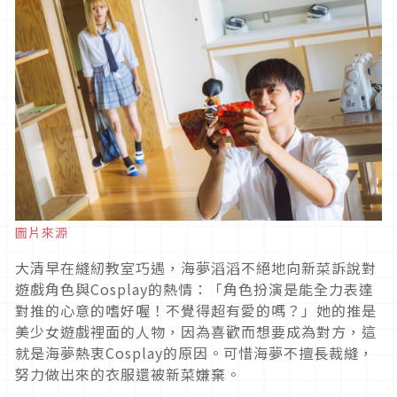
圖片來源
大清早在縫紉教室巧遇，海夢滔滔不絕地向新菜訴說對
遊戲角色與
Cosplay
的熱情：「角色扮演是能全力表達
對推的心意的嗜好喔！不覺得超有愛的嗎？」她的推是
美少女遊戲裡面的人物，因為喜歡而想要成為對方，這
就是海夢熱衷
Cosplay
的原因。可惜海夢不擅長裁縫，
努力做出來的衣服還被新菜嫌棄。