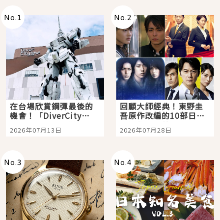
No.
1
No.
2
在台場欣賞鋼彈最後的
回顧大師經典！東野圭
機會！「DiverCity
吾原作改編的10部日本
Tokyo Plaza」搭船、
影視作品推薦
2026年07月13日
2026年07月28日
購物、美食及夜景，一
次全體驗
No.
3
No.
4