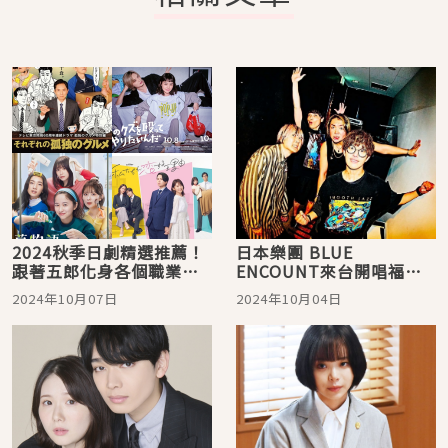
2024秋季日劇精選推薦！
日本樂團 BLUE
跟著五郎化身各個職業享
ENCOUNT來台開唱福利
受美好食慾之秋
再加碼，「日劇男神」反
2024年10月07日
2024年10月04日
町隆史親錄影片催票並喊
話多吃美食！