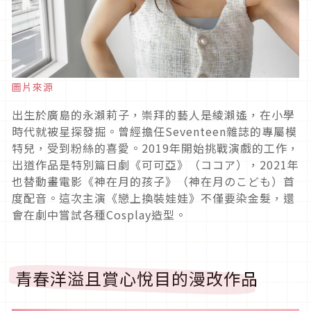
圖片來源
出生於廣島的永瀨莉子，崇拜的藝人是綾瀨遙，在小學
時代就被星探發掘。曾經擔任
Seventeen雜誌
的專屬模
特兒，受到粉絲的喜愛。
2019
年開始挑戰演戲的工作，
出道作品是特別篇日劇《可可亞》（ココア），
2021
年
也替動畫電影《神在月的孩子》（神在月のこども）首
度配音。這次主演《戀上換裝娃娃》不僅要染金髮，還
會在劇中嘗試各種
Cosplay
造型。
青春洋溢且賞心悅目的漫改作品