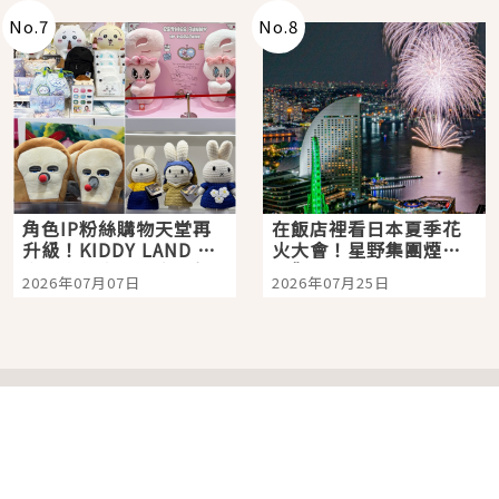
No.
7
No.
8
角色IP粉絲購物天堂再
在飯店裡看日本夏季花
升級！KIDDY LAND 原
火大會！星野集團煙火
宿店吉伊卡哇迎客，新
景觀飯店6選，讓你不用
2026年07月07日
2026年07月25日
開幕 OMOKADO 店3分
人擠人悠閒欣賞
即達
分類列表
首頁
美容保養