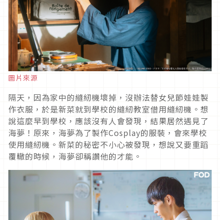
圖片來源
隔天，因為家中的縫紉機壞掉，沒辦法替女兒節娃娃製
作衣服，於是新菜就到學校的縫紉教室借用縫紉機。想
說這麼早到學校，應該沒有人會發現，結果居然遇見了
海夢！原來，海夢為了製作
Cosplay
的服裝，會來學校
使用縫紉機。新菜的秘密不小心被發現，想說又要重蹈
覆轍的時候，海夢卻稱讚他的才能。