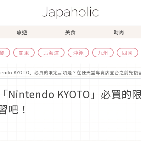
旅遊
美食
時尚
畿
關東
北海道
沖繩
九州
四國
tendo KYOTO」必買的限定品項是？在任天堂專賣店登台之前先複
Nintendo KYOTO」必買
習吧！