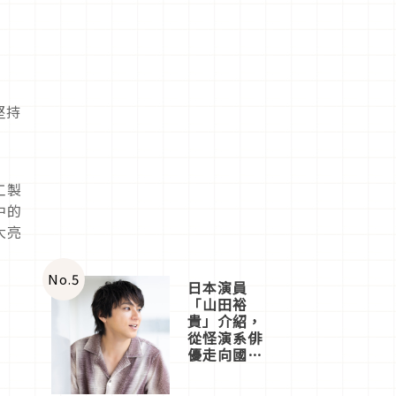
堅持
使
工製
中的
大亮
No.
5
日本演員
「山田裕
貴」介紹，
從怪演系俳
優走向國民
級日劇主角