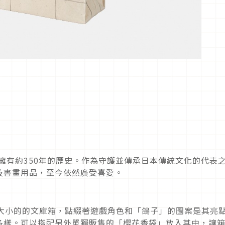
，擁有約350年的歷史。作為守護並傳承日本傳統文化的代表
及書畫用品，至今依然廣受喜愛。
分大小的的文庫箱，點綴著遊戲角色和「鴿子」的圖案是其亮
多樣。可以搭配另外單獨販售的「櫻花香袋」放入其中，讓