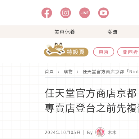
美容保養
潮流
東京
關西近
首頁
購物
任天堂官方商店京都「Nin
任天堂官方商店京都「
專賣店登台之前先複
2024年10月05日
｜ By
木木