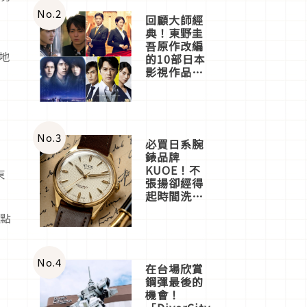
店3分即達
No.
2
回顧大師經
典！東野圭
吾原作改編
當地
的10部日本
影視作品推
薦
No.
3
必買日系腕
錶品牌
KUOE！不
東
張揚卻經得
起時間洗鍊
的經典之作
 點
五選
商
No.
4
在台場欣賞
鋼彈最後的
機會！