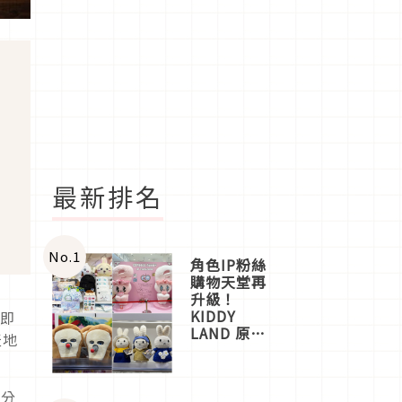
最新排名
No.
1
角色IP粉絲
購物天堂再
升級！
KIDDY
」即
LAND 原宿
天地
店吉伊卡哇
迎客，新開
幕
部分
OMOKADO