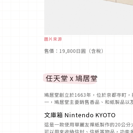
圖片來源
售價：19,800日圓（含稅）
任天堂 x 鳩居堂
鳩居堂創立於1663年，位於京都寺町
一，鳩居堂主要銷售香品、和紙製品以
文庫箱 Nintendo KYOTO
這是一款使用華麗友禪紙製作的20公
可以用來收納信封、信紙等物品，功能