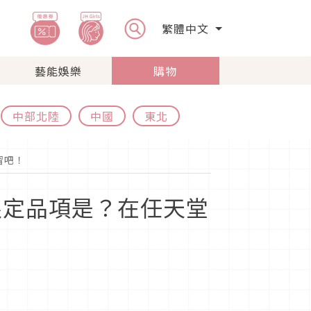
繁體中文
藝能娛樂
購物
中部北陸
中國
東北
習吧！
的限定品項是？在任天堂