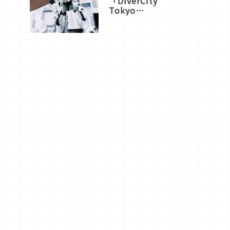
「DiverCity
Tokyo
Plaza」搭
船、購物、
美食及夜
景，一次全
體驗