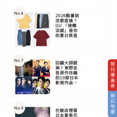
No.
6
2026酷暑該
怎麼度過？
GU 「接觸
涼感」是你
的夏日救星
No.
7
回顧大師經
旅日優惠券
典！東野圭
吾原作改編
的10部日本
影視作品推
薦
旅日地圖
No.
8
在飯店裡看
日本夏季花