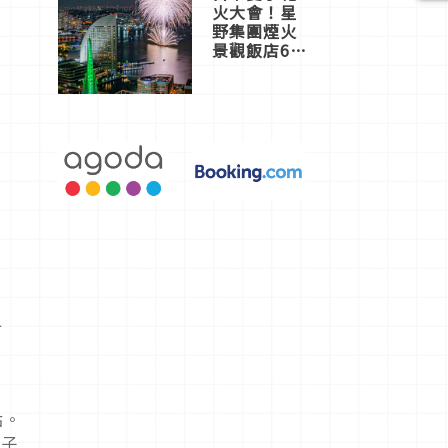
火大會！星
野集團煙火
景觀飯店6
選，讓你不
用人擠人悠
閒欣賞
之
點。
箱子