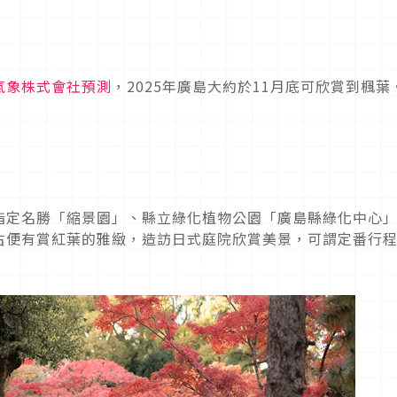
氣象株式會社預測
，2025年廣島大約於11月底可欣賞到楓葉
指定名勝「縮景園」、縣立綠化植物公園「廣島縣綠化中心
古便有賞紅葉的雅緻，造訪日式庭院欣賞美景，可謂定番行