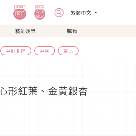
繁體中文
藝能娛樂
購物
中部北陸
中國
東北
心形紅葉、金黃銀杏