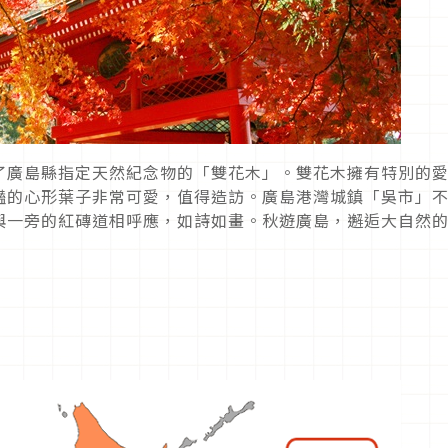
了廣島縣指定天然紀念物的「雙花木」。雙花木擁有特別
的
豔的心形葉子非常可愛，值得造訪。廣島港灣城鎮「吳市」
與一旁的紅磚道相呼應，如詩如畫。秋遊廣島，邂逅大自然