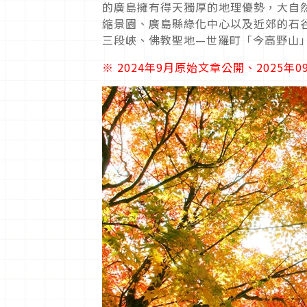
的廣島擁有得天獨厚的地理優勢，
大自
縮景園、廣島縣綠化中心以及近郊的石
三段峽、
佛教聖地—世羅町「今高野山
※ 2024年9月原始文章公開、2025年09