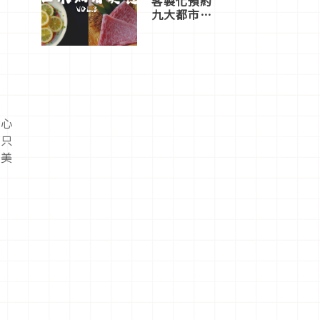
客製化預約
九大都市餐
廳，打造專
屬美食體
驗！
愛心
不只
的美