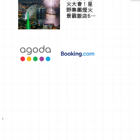
火大會！星
野集團煙火
景觀飯店6
選，讓你不
用人擠人悠
閒欣賞
站，
。