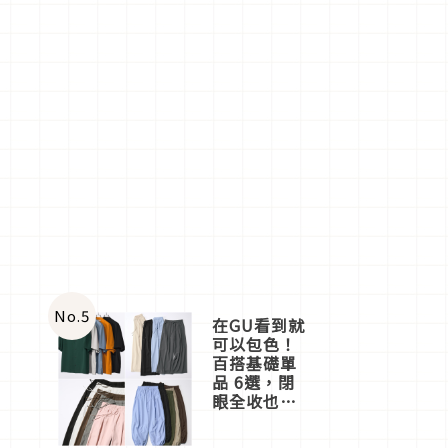
No.
5
在GU看到就
可以包色！
百搭基礎單
品 6選，閉
眼全收也不
心疼