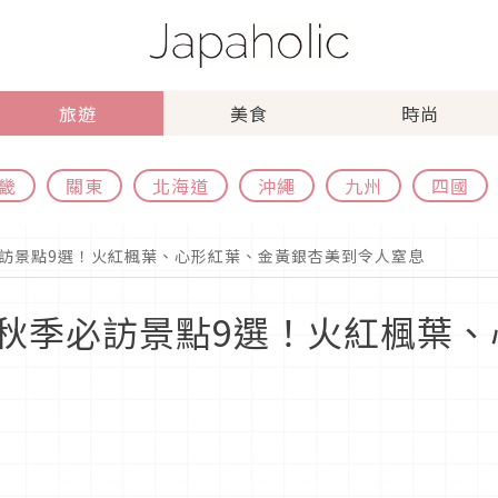
旅遊
美食
時尚
畿
關東
北海道
沖繩
九州
四國
訪景點9選！火紅楓葉、心形紅葉、金黃銀杏美到令人窒息
秋季必訪景點9選！火紅楓葉、