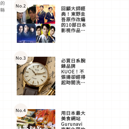
區的
體驗
No.
2
回顧大師經
島縣
典！東野圭
吾原作改編
的10部日本
影視作品推
薦
No.
3
必買日系腕
錶品牌
KUOE！不
張揚卻經得
起時間洗鍊
的經典之作
五選
No.
4
用日本最大
美食網站
Gurunavi