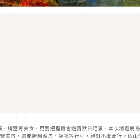
蠣、螃蟹等美食，
更要把握機會遊覽秋日絕景，
本次精選廣
一覽美景，
還能體驗渡舟、坐禪等行程，絕對不虛此行。
依山