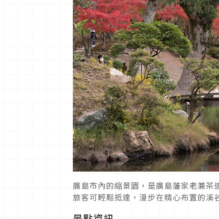
廣島市內的縮景園，是廣島藩家老兼茶
旅客可輕鬆抵達，漫步在精心布置的溪
景點資訊