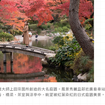
道大師上田宗箇所創造的大名庭園。風景秀麗且鄰近廣島車
谷、橋梁、茶室與涼亭中，眺望被紅葉染紅的日式庭園美景