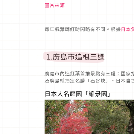
圖片來源
每年楓葉轉紅時間略有不同。根據
日本
1.廣島市追楓
三選
廣島市內追紅葉首推景點有三處：國家
及廣島縣指定名勝「石谷峽」。日本自
日本大名庭園「縮景園」