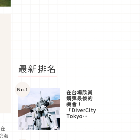
最新排名
No.
1
在台場欣賞
鋼彈最後的
機會！
「DiverCity
Tokyo
Plaza」搭
船、購物、
島在
美食及夜
傍海
景，一次全