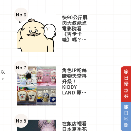
No.
6
快90公斤肌
肉大叔能進
電影院看
。
《吉伊卡
哇》嗎？日
本重金屬樂
團「打首」
會長與
nagano老師
一同給出了
No.
7
角色IP粉絲
」以
旅日優惠券
答案
購物天堂再
程。
升級！
KIDDY
LAND 原宿
店吉伊卡哇
迎客，新開
旅日地圖
幕
OMOKADO
店3分即達
No.
8
在飯店裡看
日本夏季花