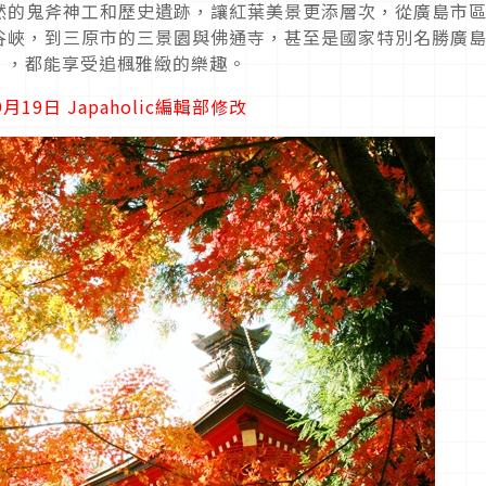
然的鬼斧神工和歷史遺跡，讓紅葉美景更添層次，
從廣島市
谷峽，
到三原市的三景園與佛通寺，甚至是國家特別名勝廣
」，都能享受追楓雅緻的樂趣。
月19日 Japaholic編輯部修改