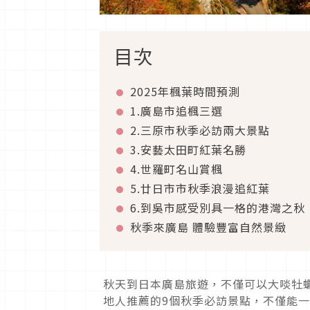
目次
2025年楓葉時間預測
1.廣島市追楓
三選
2.三原市秋季必訪兩大景點
3.安藝太田町紅葉名勝
4.世羅町名山賞楓
5.廿日市市秋季浪漫追紅葉
6.到吳市感受別具一格的港灣之秋
秋季來廣島 體驗豐富自然景緻
秋天到日本廣島旅遊，不僅可以大啖牡
地人推薦的9個秋季必訪景點，不僅能