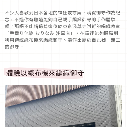
不少人喜歡到日本各地的神社或寺廟，購買御守作為紀
念，不過你有聽過能夠自己親手編織御守的手作體驗
嗎？那絕不能錯過這家位於東京淺草寺附近的編織教室
「手織り体験 おりなみ 浅草店」，在這裡能夠體驗到
利用傳統織布機來編織御守、製作出屬於自己獨一無二
的御守。
體驗以織布機來編織御守