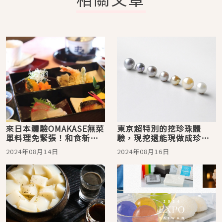
來日本體驗OMAKASE無菜
東京超特別的挖珍珠體
單料理免緊張！和食新手
驗，現挖還能現做成珍珠
知識教給你
飾品！「東京真珠体験／
2024年08月14日
2024年08月16日
Pearl Workshop」等你來
探索