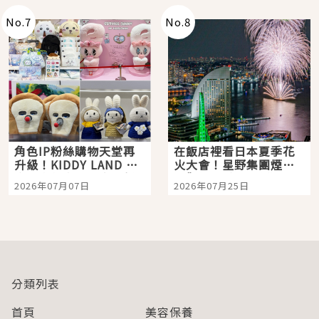
No.
7
No.
8
角色IP粉絲購物天堂再
在飯店裡看日本夏季花
升級！KIDDY LAND 原
火大會！星野集團煙火
宿店吉伊卡哇迎客，新
景觀飯店6選，讓你不用
2026年07月07日
2026年07月25日
開幕 OMOKADO 店3分
人擠人悠閒欣賞
即達
分類列表
首頁
美容保養