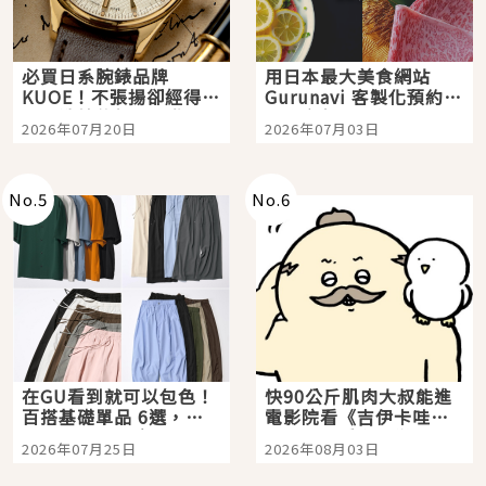
必買日系腕錶品牌
用日本最大美食網站
KUOE！不張揚卻經得起
Gurunavi 客製化預約九
時間洗鍊的經典之作五
大都市餐廳，打造專屬
2026年07月20日
2026年07月03日
選
美食體驗！
No.
5
No.
6
在GU看到就可以包色！
快90公斤肌肉大叔能進
百搭基礎單品 6選，閉
電影院看《吉伊卡哇》
眼全收也不心疼
嗎？日本重金屬樂團
2026年07月25日
2026年08月03日
「打首」會長與nagano
老師一同給出了答案