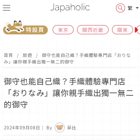
繁
東京
關西近畿
關東
首頁
旅遊
御守也能自己織？手織體驗專門店「おりな
み」讓你親手織出獨一無二的御守
御守也能自己織？手織體驗專門店
「おりなみ」讓你親手織出獨一無二
的御守
2024年09月08日
｜ By
菲比