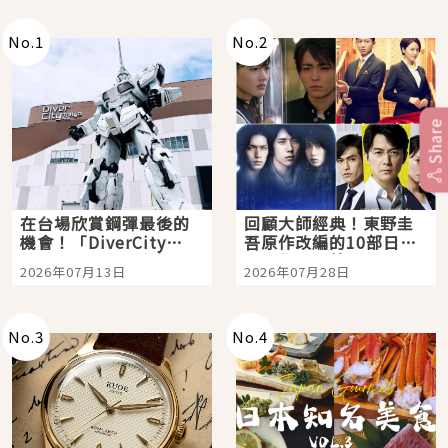
No.
1
No.
2
Share
在台場欣賞鋼彈最後的
回顧大師經典！東野圭
機會！「DiverCity
吾原作改編的10部日本
Tokyo Plaza」搭船、
影視作品推薦
2026年07月13日
2026年07月28日
購物、美食及夜景，一
次全體驗
No.
3
No.
4