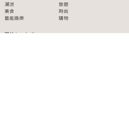
潮流
旅遊
美食
時尚
藝能娛樂
購物
關於Japaholic
關於我們
免責事項
寫手招募
Japaholic Girls招募
廣告、合作洽談
關鍵字列表
お問い合わせ
看看更多有關Japaholic！