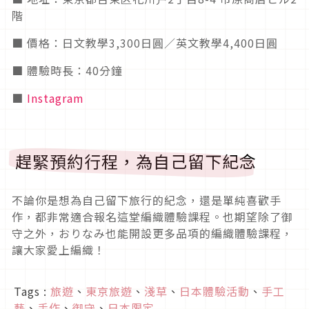
階
■ 價格：日文教學3,300日圓／英文教學4,400日圓
■ 體驗時長：40分鐘
■
Instagram
趕緊預約行程，為自己留下紀念
不論你是想為自己留下旅行的紀念，還是單純喜歡手
作，都非常適合報名這堂編織體驗課程。也期望除了御
守之外，おりなみ也能開設更多品項的編織體驗課程，
讓大家愛上編織！
Tags :
旅遊
、
東京旅遊
、
淺草
、
日本體驗活動
、
手工
藝
、
手作
、
御守
、
日本限定