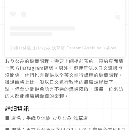
手織り体験 おりなみ 浅草店 Orinami Asakusa（@orinami_asakusa）分享的貼文
おりなみ的編織課程，需要上網提前預約，預約頁面請
上官方Instagram確認。另外，即使無法以日文溝通也
沒關係，他們也有提供以全英文進行講解的編織課程，
雖說價格上比一般以日文進行教學的體驗課程貴了一
點，但至少能避免語言不通的溝通障礙，讓每一位來訪
的人都能體驗到編織的樂趣。
詳細資訊
■ 店名：手織り体験 おりなみ 浅草店
■ 地址：東京都台東区花川戸2丁目8-4 市原商店ビル2