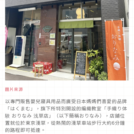
圖片來源
以專門販售嬰兒寢具用品而廣受日本媽媽們喜愛的品牌
「はくまむ」，旗下所特別開設的編織教室「手織り体
験 おりなみ 浅草店」（以下簡稱おりなみ），店舖位
置就位於東京淺草，從熱鬧的淺草車站步行大約6分鐘
的路程即可抵達。