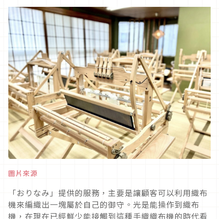
圖片來源
「おりなみ」提供的服務，主要是讓顧客可以利用織布
機來編織出一塊屬於自己的御守。光是能操作到織布
機，在現在已經鮮少能接觸到這種手織織布機的時代看