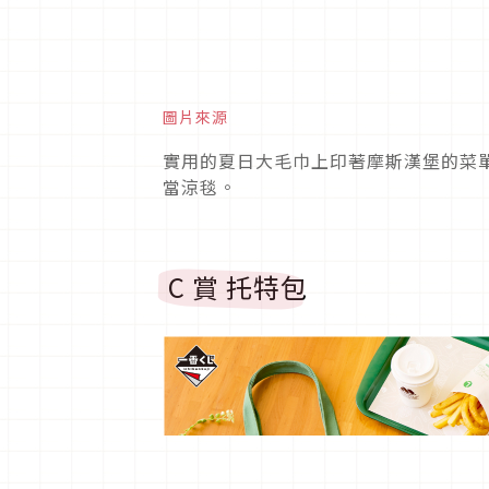
圖片來源
實用的夏日大毛巾上印著摩斯漢堡的菜
當涼毯。
C 賞 托特包