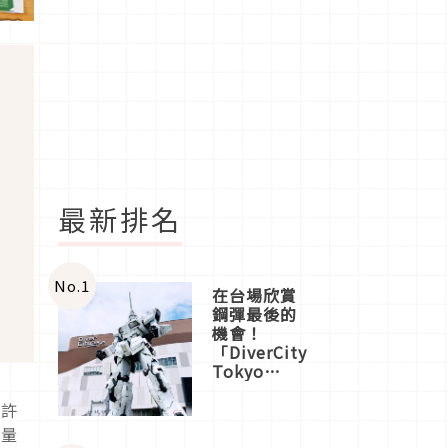
最新排名
No.
1
在台場欣賞
鋼彈最後的
機會！
「DiverCity
Tokyo
Plaza」搭
船、購物、
。許
美食及夜
限量
景，一次全