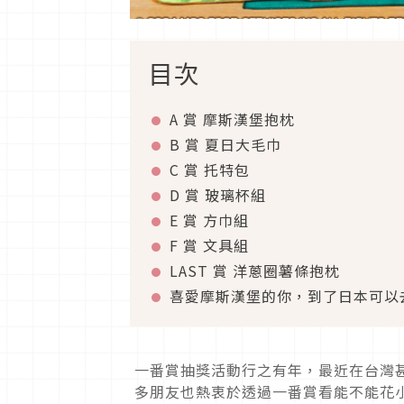
目次
A 賞 摩斯漢堡抱枕
B 賞 夏日大毛巾
C 賞 托特包
D 賞 玻璃杯組
E 賞 方巾組
F 賞 文具組
LAST 賞 洋蔥圈薯條抱枕
喜愛摩斯漢堡的你，到了日本可以
一番賞抽獎活動行之有年，最近在台灣
多朋友也熱衷於透過一番賞看能不能花