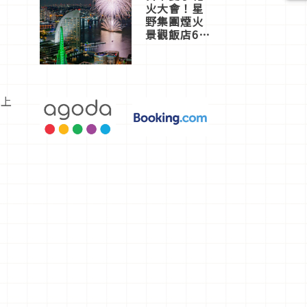
火大會！星
野集團煙火
景觀飯店6
選，讓你不
用人擠人悠
閒欣賞
發上