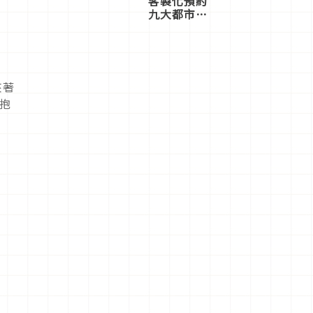
客製化預約
九大都市餐
廳，打造專
屬美食體
驗！
夾著
抱