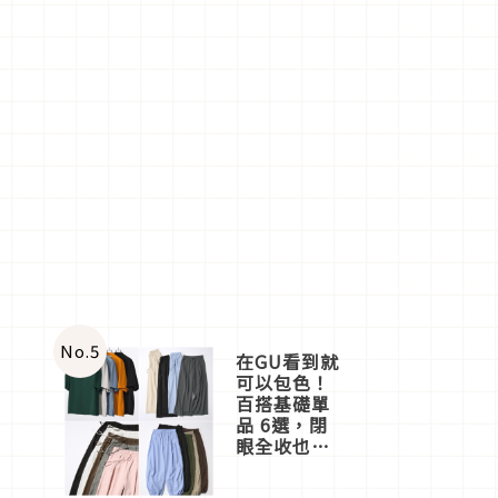
No.
5
在GU看到就
可以包色！
百搭基礎單
品 6選，閉
眼全收也不
心疼