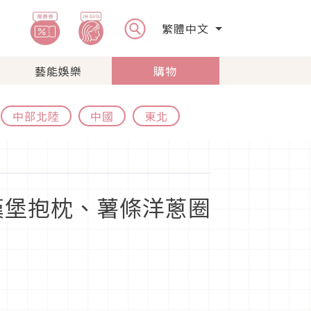
繁體中文
藝能娛樂
購物
中部北陸
中國
東北
漢堡抱枕、薯條洋蔥圈