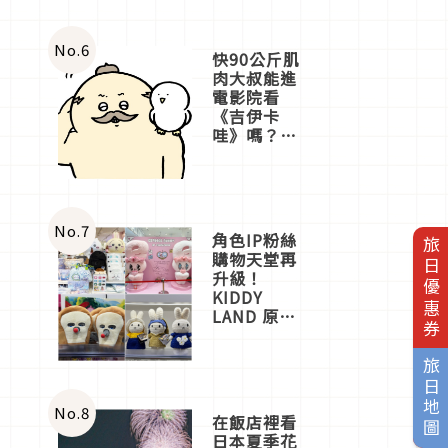
No.
6
快90公斤肌
肉大叔能進
電影院看
《吉伊卡
哇》嗎？日
本重金屬樂
團「打首」
會長與
nagano老師
一同給出了
No.
7
角色IP粉絲
旅日優惠券
答案
購物天堂再
升級！
KIDDY
LAND 原宿
店吉伊卡哇
迎客，新開
旅日地圖
幕
OMOKADO
店3分即達
No.
8
在飯店裡看
日本夏季花