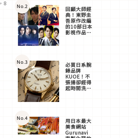
，8
體驗
No.
2
回顧大師經
典！東野圭
吾原作改編
的10部日本
影視作品推
薦
No.
3
必買日系腕
錶品牌
KUOE！不
張揚卻經得
起時間洗鍊
的經典之作
五選
No.
4
用日本最大
美食網站
Gurunavi