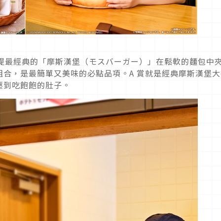
然不能提最經典的「摩斯漢堡（モスバーガー）」在鬆軟的麵包中
合，是最簡單又美味的必點品項。A 賞就是經典摩斯漢堡大
壓到吃飽飽的肚子。