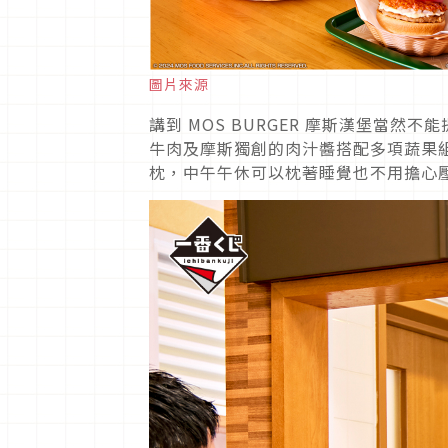
圖片來源
講到 MOS BURGER 摩斯漢堡當
牛肉及摩斯獨創的肉汁醬搭配多項蔬果組
枕，中午午休可以枕著睡覺也不用擔心