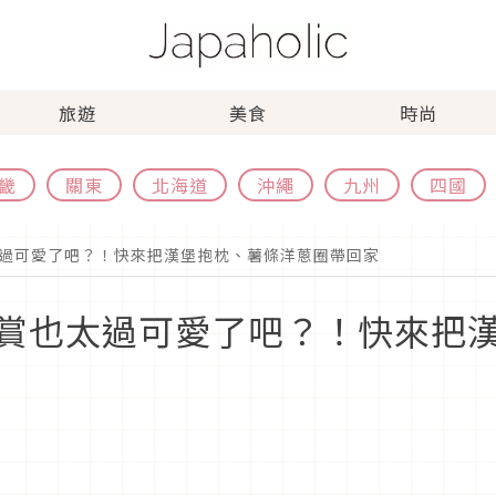
旅遊
美食
時尚
畿
關東
北海道
沖繩
九州
四國
過可愛了吧？！快來把漢堡抱枕、薯條洋蔥圈帶回家
賞也太過可愛了吧？！快來把