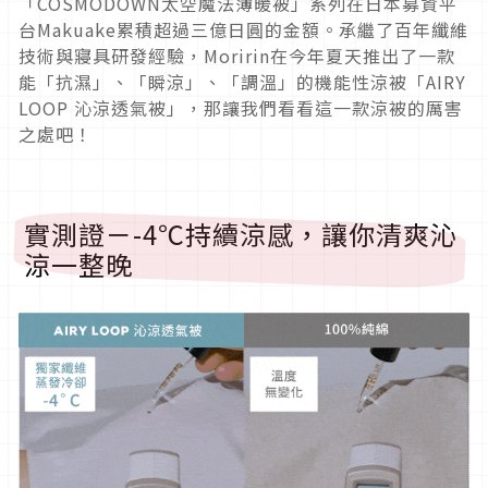
「COSMODOWN太空魔法薄暖被」系列在日本募資平
台Makuake累積超過三億日圓的金額。承繼了百年纖維
技術與寢具研發經驗，Moririn在今年夏天推出了一款
能「抗濕」、「瞬涼」、「調溫」的機能性涼被「AIRY
LOOP 沁涼透氣被」，那讓我們看看這一款涼被的厲害
之處吧！
實測證－-4℃持續涼感，讓你清爽沁
涼一整晚