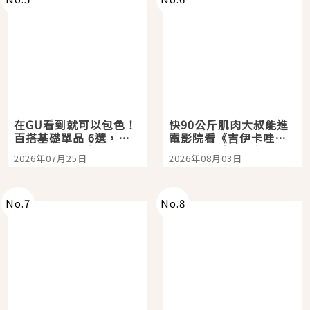
在GU看到就可以包色！
快90公斤肌肉大叔能進
百搭基礎單品 6選，閉
電影院看《吉伊卡哇》
眼全收也不心疼
嗎？日本重金屬樂團
2026年07月25日
2026年08月03日
「打首」會長與nagano
老師一同給出了答案
No.
7
No.
8