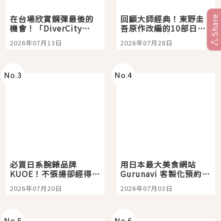
在台場欣賞鋼彈最後的
回顧大師經典！東野圭
Share
機會！「DiverCity
吾原作改編的10部日本
Tokyo Plaza」搭船、
影視作品推薦
2026年07月13日
2026年07月28日
購物、美食及夜景，一
次全體驗
No.
3
No.
4
必買日系腕錶品牌
用日本最大美食網站
KUOE！不張揚卻經得起
Gurunavi 客製化預約九
時間洗鍊的經典之作五
大都市餐廳，打造專屬
2026年07月20日
2026年07月03日
選
美食體驗！
No.
5
No.
6