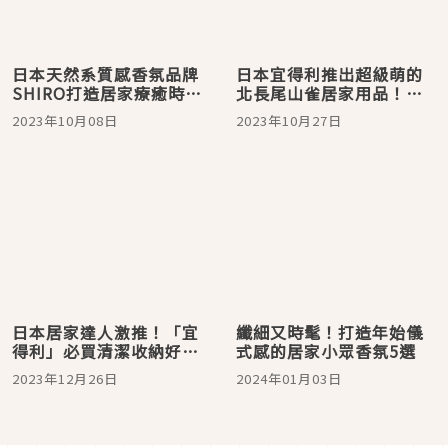
日本天然系質感香氛品牌
日本宜得利推出超級萌的
SHIRO打造居家療癒時
北長尾山雀居家用品！擁
光，SHIRO PERFUME系
抱療癒雪花軟Q生物就趁現
2023年10月08日
2023年10月27日
列擴香液全新登場
在
日本居家達人激推！「宜
纖細又時髦！打造年始儀
得利」必買清潔收納好幫
式感的居家小眾香氛5選
手5選，讓家事省時省力沒
2023年12月26日
2024年01月03日
負擔