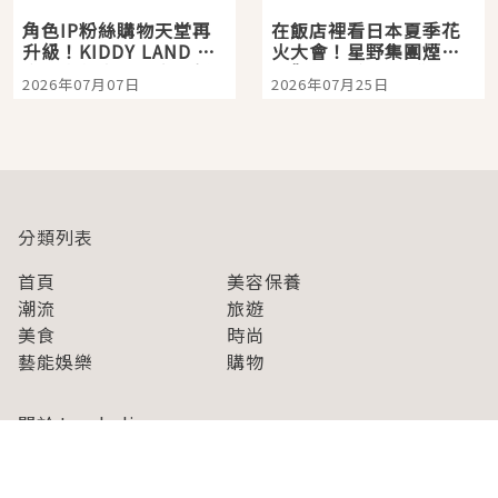
角色IP粉絲購物天堂再
在飯店裡看日本夏季花
升級！KIDDY LAND 原
火大會！星野集團煙火
宿店吉伊卡哇迎客，新
景觀飯店6選，讓你不用
2026年07月07日
2026年07月25日
開幕 OMOKADO 店3分
人擠人悠閒欣賞
即達
分類列表
首頁
美容保養
潮流
旅遊
美食
時尚
藝能娛樂
購物
關於Japaholic
關於我們
免責事項
寫手招募
Japaholic Girls招募