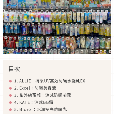
目次
1. ALLIE：持采UV高效防曬水凝乳EX
2. Excel：防曬美容液
3. 紫外線預報：涼感防曬噴霧
4. KATE：涼感BB霜
5. Bioré ：水潤提亮防曬乳