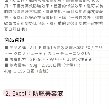
用。不僅有高效防曬效果，豐富的保濕效果，還可以長
時間保濕潤澤不黏膩，持續美肌。而且採用海洋友善配
方，所以可以安心在海邊使用。除了一般包裝外，還有
數量限定的史努比包裝，讓可愛的史努比陪你一起對抗
夏日烈日吧！
商品資訊
■ 商品名稱：ALLIE 持采UV高效防曬水凝乳EX / アリ
ィー クロノビューティ カラーチューニングUV
■ 防曬能力：SPF50+・PA++++ Uv耐水性★★
■ 參考價格：90g 2,310日圓（含稅）；
40g 1,155 日圓（含稅）
2. Excel：防曬美容液