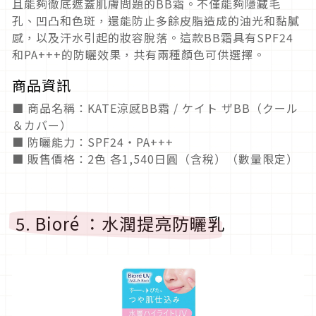
且能夠徹底遮蓋肌膚問題的BB霜。不僅能夠隱藏毛
孔、凹凸和色斑，還能防止多餘皮脂造成的油光和黏膩
感，以及汗水引起的妝容脫落。這款BB霜具有SPF24
和PA+++的防曬效果，共有兩種顏色可供選擇。
商品資訊
■ 商品名稱：KATE涼感BB霜 / ケイト ザBB（クール
＆カバー）
■ 防曬能力：SPF24・PA+++
■ 販售價格：2色 各1,540日圓（含稅）（數量限定）
5. Bioré ：水潤提亮防曬乳