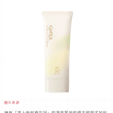
圖片來源
擁有「塗上後就會忘記」的清爽質地和佛手柑與尤加利