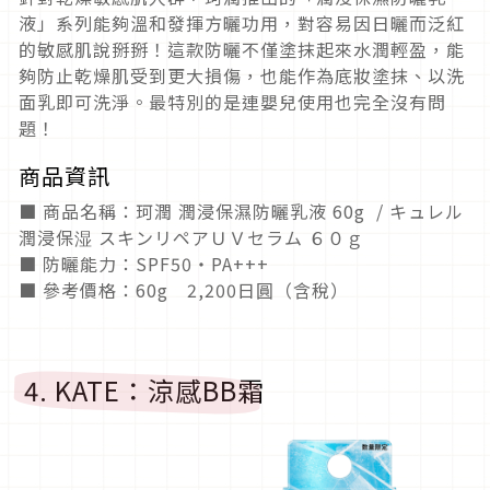
液」系列能夠溫和發揮方曬功用，對容易因日曬而泛紅
的敏感肌說掰掰！這款防曬不僅塗抹起來水潤輕盈，能
夠防止乾燥肌受到更大損傷，也能作為底妝塗抹、以洗
面乳即可洗淨。最特別的是連嬰兒使用也完全沒有問
題！
商品資訊
■ 商品名稱：珂潤 潤浸保濕防曬乳液 60g / キュレル
潤浸保湿 スキンリペアＵＶセラム ６０ｇ
■ 防曬能力：SPF50・PA+++
■ 參考價格：60g 2,200日圓（含稅）
4. KATE：涼感BB霜