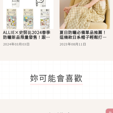
ALLIE×史努比2024春季
夏日防曬必備單品推薦！
防曬新品限量發售！跟著
這幾款日系帽子輕鬆打造
史努比一起去日本旅行
有型又防曬的時髦風格
2024年03月03日
2023年08月11日
妳可能會喜歡