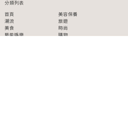
分類列表
首頁
美容保養
潮流
旅遊
美食
時尚
藝能娛樂
購物
關於Japaholic
關於我們
免責事項
寫手招募
Japaholic Girls招募
廣告、合作洽談
關鍵字列表
お問い合わせ