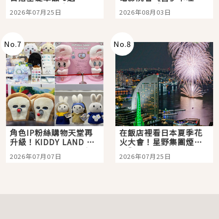
眼全收也不心疼
嗎？日本重金屬樂團
2026年07月25日
2026年08月03日
「打首」會長與nagano
老師一同給出了答案
No.
7
No.
8
角色IP粉絲購物天堂再
在飯店裡看日本夏季花
升級！KIDDY LAND 原
火大會！星野集團煙火
宿店吉伊卡哇迎客，新
景觀飯店6選，讓你不用
2026年07月07日
2026年07月25日
開幕 OMOKADO 店3分
人擠人悠閒欣賞
即達