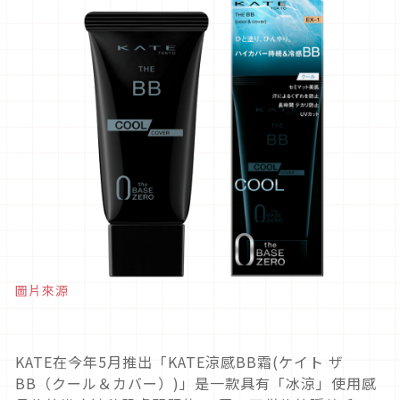
圖片來源
KATE在今年5月推出「KATE涼感BB霜(ケイト ザ
BB（クール＆カバー）)」是一款具有「冰涼」使用感