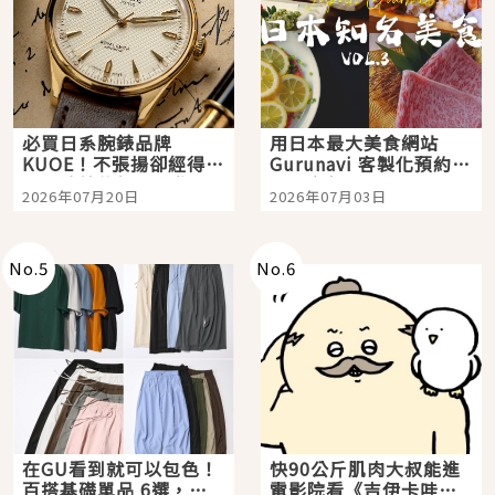
必買日系腕錶品牌
用日本最大美食網站
KUOE！不張揚卻經得起
Gurunavi 客製化預約九
時間洗鍊的經典之作五
大都市餐廳，打造專屬
2026年07月20日
2026年07月03日
選
美食體驗！
No.
5
No.
6
在GU看到就可以包色！
快90公斤肌肉大叔能進
百搭基礎單品 6選，閉
電影院看《吉伊卡哇》