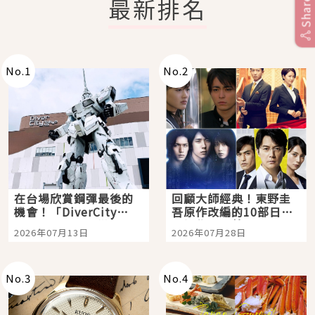
最新排名
Share
No.
1
No.
2
在台場欣賞鋼彈最後的
回顧大師經典！東野圭
機會！「DiverCity
吾原作改編的10部日本
Tokyo Plaza」搭船、
影視作品推薦
2026年07月13日
2026年07月28日
購物、美食及夜景，一
次全體驗
No.
3
No.
4