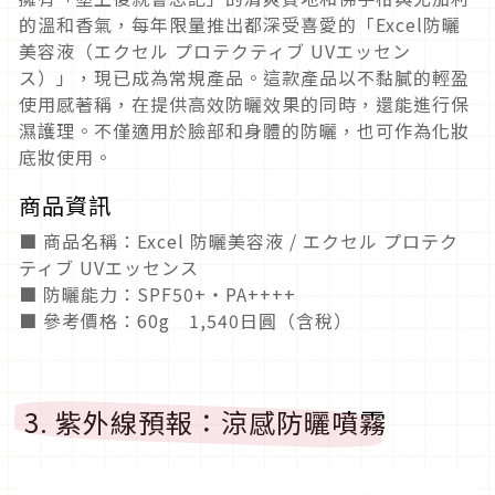
的溫和香氣，每年限量推出都深受喜愛的「Excel防曬
美容液（エクセル プロテクティブ UVエッセン
ス）」，現已成為常規產品。這款產品以不黏膩的輕盈
使用感著稱，在提供高效防曬效果的同時，還能進行保
濕護理。不僅適用於臉部和身體的防曬，也可作為化妝
底妝使用。
商品資訊
■ 商品名稱：Excel 防曬美容液 / エクセル プロテク
ティブ UVエッセンス
■ 防曬能力：SPF50+・PA++++
■ 參考價格：60g 1,540日圓（含稅）
3. 紫外線預報：涼感防曬噴霧