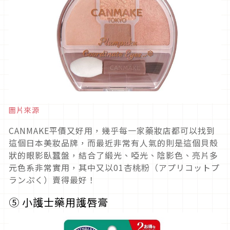
圖片來源
CANMAKE平價又好用，幾乎每一家藥妝店都可以找到
這個日本美妝品牌，而最近非常有人氣的則是這個貝殼
狀的眼影臥蠶盤，結合了緞光、啞光、陰影色、亮片多
元色系非常實用，其中又以01杏桃粉（アプリコットプ
ランぷく）賣得最好！
⑤
小護士藥用護唇膏