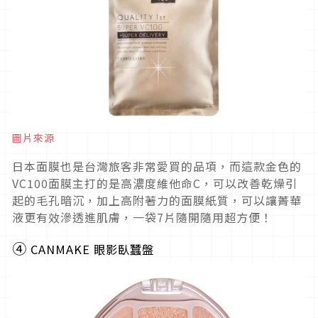
圖片來源
日本面膜也是台灣旅客非常愛買的品項，而這款金色的
VC100面膜主打的是高濃度維他命C，可以改善乾燥引
起的毛孔暗沉，加上高附著力的面膜紙質，可以讓菁華
液更有效滲透進肌膚，一袋7片隨開隨用超方便！
④
CANMAKE 眼影臥蠶盤