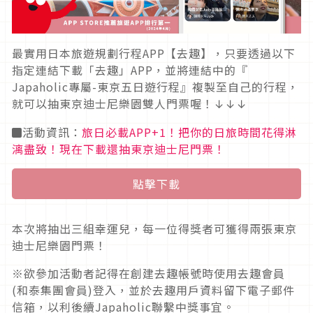
最實用日本旅遊規劃行程APP【去趣】，只要透過以下
指定連結下載「去趣」APP，並將連結中的『
Japaholic專屬-東京五日遊行程』複製至自己的行程，
就可以抽東京迪士尼樂園雙人門票喔！
↓↓↓
◼︎活動資訊：
旅日必載APP+1！把你的日旅時間花得淋
漓盡致！現在下載還抽東京迪士尼門票！
點擊下載
本次將抽出三組幸運兒，每一位得獎者可獲得兩張東京
迪士尼樂園門票！
※欲參加活動者記得在創建去趣帳號時使用去趣會員
(和泰集團會員)登入，並於去趣用戶資料留下電子郵件
信箱，以利後續Japaholic聯繫中獎事宜。