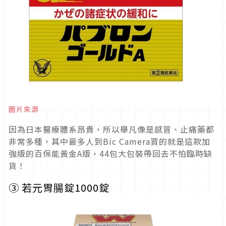
圖片來源
因為日本醫療體系昂貴，所以舉凡像是感冒、止痛藥都
非常多種，其中最多人到Bic Camera買的就是這款加
強版的百保能黃金A版，44包大包裝帶回去不怕臨時缺
貨！
③
若元胃腸錠
1000
錠