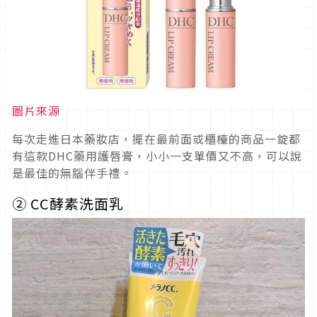
圖片來源
每次走進日本藥妝店，擺在最前面或櫃檯的商品一錠都
有這款DHC藥用護唇膏，小小一支單價又不高，可以說
是最佳的無腦伴手禮。
②
CC酵素洗面乳