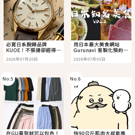
必買日系腕錶品牌
用日本最大美食網站
KUOE！不張揚卻經得起
Gurunavi 客製化預約九
時間洗鍊的經典之作五
大都市餐廳，打造專屬
2026年07月20日
2026年07月03日
選
美食體驗！
No.
5
No.
6
在GU看到就可以包色！
快90公斤肌肉大叔能進