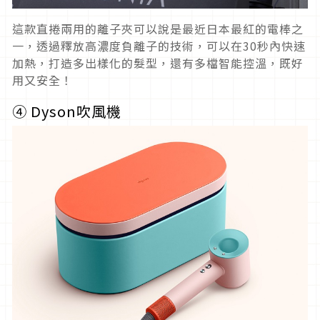
這款直捲兩用的離子夾可以說是最近日本最紅的電棒之
一，透過釋放高濃度負離子的技術，可以在30秒內
快速
加
熱，打造多出樣化的髮型，還有多檔智能控溫，既好
用又安全！
④
D
yson
吹風機