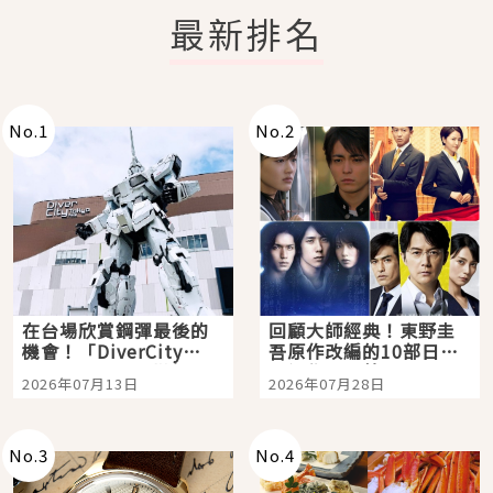
最新排名
No.
1
No.
2
在台場欣賞鋼彈最後的
回顧大師經典！東野圭
機會！「DiverCity
吾原作改編的10部日本
Tokyo Plaza」搭船、
影視作品推薦
2026年07月13日
2026年07月28日
購物、美食及夜景，一
次全體驗
No.
3
No.
4