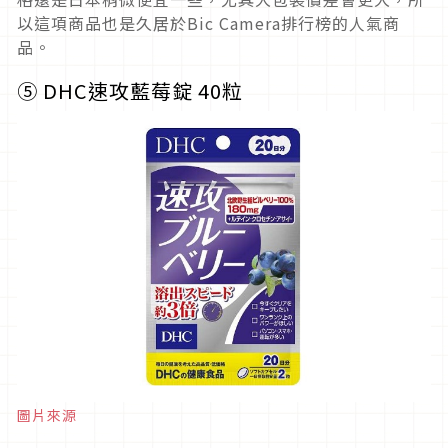
以這項商品也是久居於Bic Camera排行榜的人氣商
品。
⑤
DHC速攻藍莓錠
40
粒
圖片來源