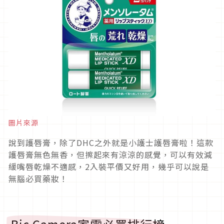
圖片來源
說到護唇膏，除了DHC之外就是小護士護唇膏啦！這款
護唇膏無色無香，但擦起來有涼涼的感覺，可以有效減
緩嘴唇乾燥不適感，2入裝平價又好用，幾乎可以說是
無腦必買藥妝！