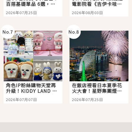
百搭基礎單品 6選，閉
電影院看《吉伊卡哇》
眼全收也不心疼
嗎？日本重金屬樂團
2026年07月25日
2026年08月03日
「打首」會長與nagano
老師一同給出了答案
No.
7
No.
8
角色IP粉絲購物天堂再
在飯店裡看日本夏季花
升級！KIDDY LAND 原
火大會！星野集團煙火
宿店吉伊卡哇迎客，新
景觀飯店6選，讓你不用
2026年07月07日
2026年07月25日
開幕 OMOKADO 店3分
人擠人悠閒欣賞
即達