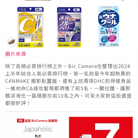
圖片來源
除了各類必買排行榜之外，Bic Camera也整理出2024
上半年綜合人氣必買排行榜，第一名就是今年超熱賣的
CANMAKE 眼影臥蠶盤，還有上述兩項DHC的保健食品
－維他命C&速攻藍莓都擠進了前5名，一蘭拉麵、護那
酷涼液也一直穩居在前10名之內，可見大家對這些還是
都很好評！