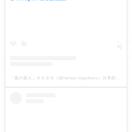
「蓋の旅人」オオタカ（@nanyu.nagukazu）分享的貼文