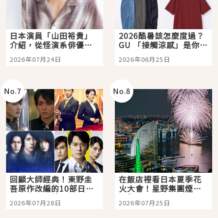
日本演員「山田裕貴」
2026酷暑該怎麼度過？
介紹，從怪演系俳優走
GU 「接觸涼感」是你的
向國民級日劇主角
夏日救星
2026年07月24日
2026年06月25日
No.
7
No.
8
回顧大師經典！東野圭
在飯店裡看日本夏季花
吾原作改編的10部日本
火大會！星野集團煙火
影視作品推薦
景觀飯店6選，讓你不用
2026年07月28日
2026年07月25日
人擠人悠閒欣賞