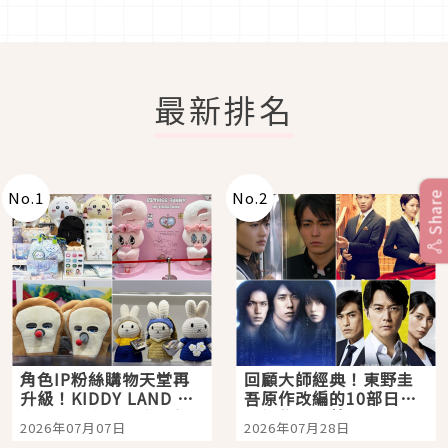
最新排名
No.
1
No.
2
Share
角色IP粉絲購物天堂再
回顧大師經典！東野圭
升級！KIDDY LAND 原
吾原作改編的10部日本
宿店吉伊卡哇迎客，新
影視作品推薦
2026年07月07日
2026年07月28日
開幕 OMOKADO 店3分