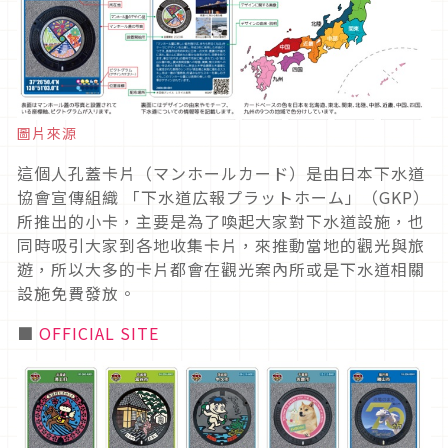
圖片來源
這個人孔蓋卡片（マンホールカード）是由日本下水道
協會宣傳組織 「下水道広報プラットホーム」（GKP）
所推出的小卡，主要是為了喚起大家對下水道設施，也
同時吸引大家到各地收集卡片，來推動當地的觀光與旅
遊，所以大多的卡片都會在觀光案內所或是下水道相關
設施免費發放。
■
OFFICIAL SITE