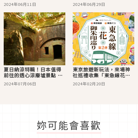
點「太宰府天滿宮」與供
10選
2024年06月11日
2024年06月29日
奉和菓子之神的中島神社
夏日納涼特輯！日本值得
東京旅遊新玩法，來場神
前往的透心涼廢墟景點 10
社巡禮收集「東急線花御
選 上篇
朱印」吧！
2024年07月06日
2024年02月20日
妳可能會喜歡