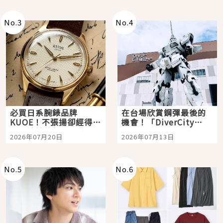
即達
No.
3
No.
4
必買日系腕錶品牌
在台場欣賞鋼彈最後的
KUOE！不張揚卻經得起
機會！「DiverCity
時間洗鍊的經典之作五
Tokyo Plaza」搭船、
2026年07月20日
2026年07月13日
選
購物、美食及夜景，一
次全體驗
No.
5
No.
6