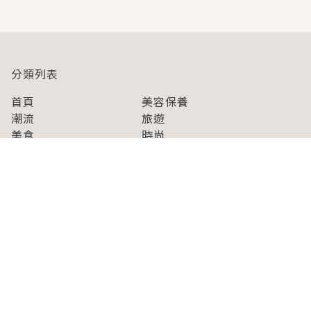
分類列表
首頁
美容保養
潮流
旅遊
美食
時尚
藝能娛樂
購物
關於Japaholic
關於我們
免責事項
寫手招募
Japaholic Girls招募
廣告、合作洽談
關鍵字列表
お問い合わせ