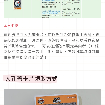
圖片來源
而想要拿到人孔蓋卡片，可以先到GKP官網上查詢，像
是以姬路城的卡片為例，查詢兵庫縣，就可以看見它是
第2彈所推出的卡片，可以在姫路市觀光案内所（JR姫
路駅中央コンコース北西側）拿到，包含可拿取時間和
目前數量都寫得很清楚！
人孔蓋卡片領取方式